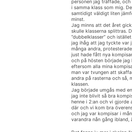
personen jag träffade, och 
i samma klass som mig. De
samtidigt väldigt liten jä
minst.
Jag minns att det året gick
skulle klasserna splittras. D
”dubbelklasser” och iställe
jag ihåg att jag tyckte va
många andra, protesterade e
just hade fått nya kompisa
och på hösten började jag k
eftersom alla mina kompisa
man var tvungen att skaffa
andra på rasterna och så, 
klassen.
Jag började umgås med en t
jag inte blivit så bra kom
henne i 2:an och vi gjorde 
där och vi kom bra överens
och jag var kompisar i mång
varandra nån gång ibland, 