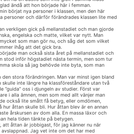
 glad ändå att hon började här i femman.
min börjat nya personer i klassen, men den här
a personer och därför förändrades klassen lite med
n verkligen gick på mellanstadiet och man gjorde
nska, engelska och matte, vilket var nytt. Man
å mycket som man gör nu, och såg det som vilket
mmer ihåg att det gick bra.
örjade man också sista året på mellanstadiet och
n stod inför högstadiet nästa termin, men som tur
amma skola så jag behövde inte byta, som man
 den stora förändringen. Man var minst igen bland
skulle inte längre ha klassföreståndare utan två
 ”guida” oss i djungeln av studier. Först var
ärare i alla ämnen, men som med allt vänjer man
ade också lite smått få betyg, eller omdömen,
hur åttan skulle bli. Hur åttan blev är en annan
aste årskursen av dom alla. En massa läxor och
man hela tiden tänkte på betygen.
att åttan är jobbigast, för jag känner nu när
er avslappnad. Jag vet inte om det har med