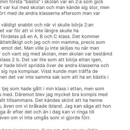
min första ”bästis” i skolan var en 2:a som gick
t var kul med skolan och man kände sig stor, men
mfört med de andra klasserna eftersom man var
 väldigt snabbt och när vi skulle börja 2:an
et var för att vi inte längre skulle ha
t fördelas på en A, B och C klass. Det kommer
r jättetråkigt och jag och min mamma, precis som
mot det. Man ville ju inte skiljas nu när man
r och vant sig med skolan, men skolan var bestämd
lass 2 b. Det var lite som att börja ettan igen,
r hade blivit spridda över de andra klasserna och
 sig nya kompisar. Visst kunde man träffa de
men det var inte samma sak som att ha en bästis i
jej som hade gått i min klass i ettan, men som
pis med. Däremot blev jag mycket bra kompis med
allt tillsammans. Det kändes skönt att ha henne
, även om vi bråkade ibland. Jag kan säga att hon
a år efter det och än i dag kan vi ringa till
även om vi inte umgås som vi gjorde förr.