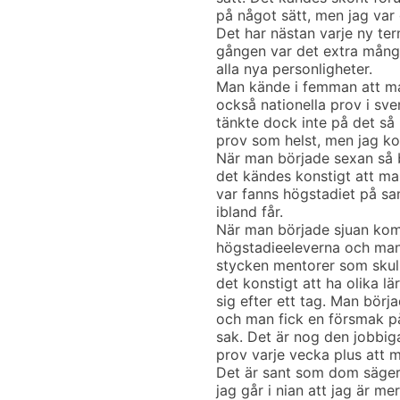
på något sätt, men jag var
Det har nästan varje ny ter
gången var det extra mång
alla nya personligheter.
Man kände i femman att ma
också nationella prov i sve
tänkte dock inte på det s
prov som helst, men jag ko
När man började sexan så b
det kändes konstigt att ma
var fanns högstadiet på s
ibland får.
När man började sjuan kom
högstadieeleverna och man 
stycken mentorer som skulle
det konstigt att ha olika l
sig efter ett tag. Man börj
och man fick en försmak på 
sak. Det är nog den jobbig
prov varje vecka plus att 
Det är sant som dom säger, 
jag går i nian att jag är m