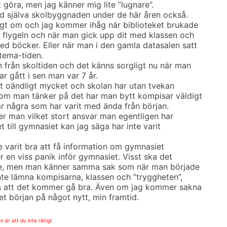
t göra, men jag känner mig lite ”lugnare”.
d själva skolbyggnaden under de här åren också.
ggt om och jag kommer ihåg när biblioteket brukade
 flygeln och när man gick upp dit med klassen och
d böcker. Eller när man i den gamla datasalen satt
tema-tiden.
 från skoltiden och det känns sorgligt nu när man
r gått i sen man var 7 år.
t oändligt mycket och skolan har utan tvekan
om man tänker på det har man bytt kompisar väldigt
r några som har varit med ända från början.
er man vilket stort ansvar man egentligen har
t till gymnasiet kan jag säga har inte varit
e varit bra att få information om gymnasiet
r en viss panik inför gymnasiet. Visst ska det
de, men man känner samma sak som när man började
inte lämna kompisarna, klassen och ”tryggheten”,
s att det kommer gå bra. Även om jag kommer sakna
 början på något nytt, min framtid.
är att du inte riktigt