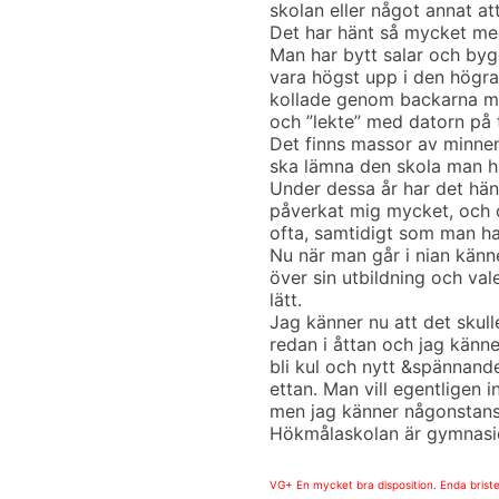
skolan eller något annat at
Det har hänt så mycket me
Man har bytt salar och by
vara högst upp i den högra
kollade genom backarna me
och ”lekte” med datorn på 
Det finns massor av minnen
ska lämna den skola man ha
Under dessa år har det hän
påverkat mig mycket, och 
ofta, samtidigt som man ha
Nu när man går i nian känn
över sin utbildning och vale
lätt.
Jag känner nu att det skull
redan i åttan och jag känne
bli kul och nytt &spännan
ettan. Man vill egentligen 
men jag känner någonstan
Hökmålaskolan är gymnasiet
VG+ En mycket bra disposition. Enda bristen 