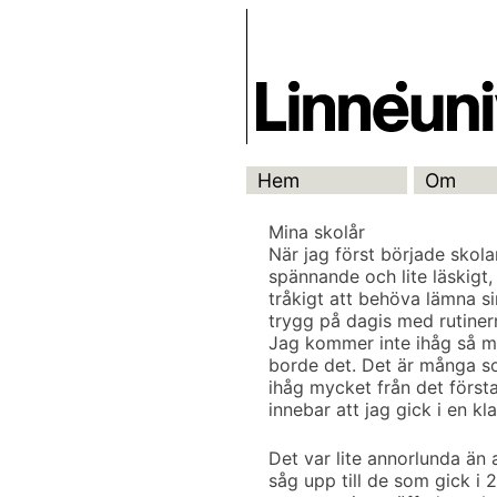
Skip
Skrivbanken
to
content
Hem
Om
Mina skolår
När jag först började skola
spännande och lite läskigt,
tråkigt att behöva lämna s
trygg på dagis med rutine
Jag kommer inte ihåg så m
borde det. Det är många s
ihåg mycket från det första 
innebar att jag gick i en k
Det var lite annorlunda än 
såg upp till de som gick i