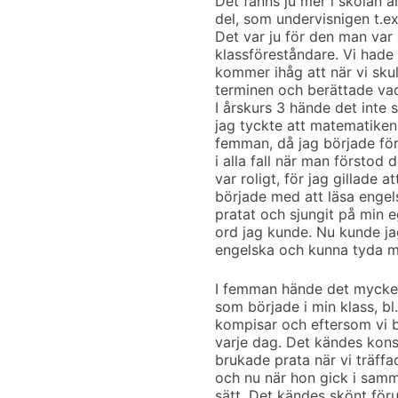
Det fanns ju mer i skolan 
del, som undervisnigen t.ex
Det var ju för den man var
klassföreståndare. Vi hade
kommer ihåg att när vi skul
terminen och berättade vad 
I årskurs 3 hände det inte 
jag tyckte att matematiken
femman, då jag började förs
i alla fall när man förstod
var roligt, för jag gillade 
började med att läsa engels
pratat och sjungit på min
ord jag kunde. Nu kunde jag 
engelska och kunna tyda mi
I femman hände det mycket
som började i min klass, bl
kompisar och eftersom vi 
varje dag. Det kändes konst
brukade prata när vi träffa
och nu när hon gick i samm
sätt. Det kändes skönt föru