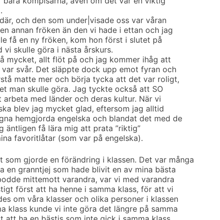
är bara kompisarna, även om det var en viktig
.
 där, och den som under|visade oss var våran
 en annan fröken än den vi hade i ettan och jag
le få en ny fröken, kom hon först i slutet på
vi skulle göra i nästa årskurs.
så mycket, allt flöt på och jag kommer ihåg att
 var svår. Det släppte dock upp emot fyran och
tå matte mer och börja tycka att det var roligt,
 det man skulle göra. Jag tyckte också att SO
att arbeta med länder och deras kultur. När vi
ka blev jag mycket glad, eftersom jag alltid
 egna hemgjorda engelska och blandat det med de
äntligen få lära mig att prata ”riktig”
na favoritlåtar (som var på engelska).
 som gjorde en förändring i klassen. Det var många
.a en granntjej som hade blivit en av mina bästa
bodde mittemott varandra, var vi med varandra
igt först att ha henne i samma klass, för att vi
des om våra klasser och olika personer i klassen
a klass kunde vi inte göra det längre på samma
t att ha en bästis som inte gick i samma klass