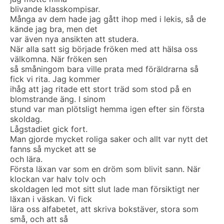
blivande klasskompisar.
Många av dem hade jag gått ihop med i lekis, så de
kände jag bra, men det
var även nya ansikten att studera.
När alla satt sig började fröken med att hälsa oss
välkomna. När fröken sen
så småningom bara ville prata med föräldrarna så
fick vi rita. Jag kommer
ihåg att jag ritade ett stort träd som stod på en
blomstrande äng. I sinom
stund var man plötsligt hemma igen efter sin första
skoldag.
Lågstadiet gick fort.
Man gjorde mycket roliga saker och allt var nytt det
fanns så mycket att se
och lära.
Första läxan var som en dröm som blivit sann. När
klockan var halv tolv och
skoldagen led mot sitt slut lade man försiktigt ner
läxan i väskan. Vi fick
lära oss alfabetet, att skriva bokstäver, stora som
små, och att så