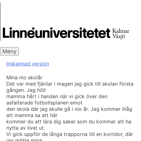
Skip
Skrivbanken
to
content
Meny
Inskannad version
Mina nio skolår
Det var med fjärilar i magen jag gick till skolan första
gången. Jag höll
mamma hårt i handen när vi gick över den
asfalterade fotbollsplanen emot
den skola där jag skulle gå i nio år. Jag kommer ihåg
att mamma sa att här
kommer du att lära dig saker som du kommer att ha
nytta av livet ut.
Vi gick uppför de långa trapporna till en korridor, där
jag mötte mina