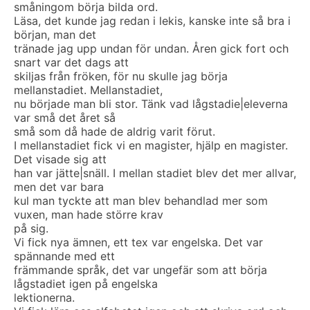
småningom börja bilda ord.
Läsa, det kunde jag redan i lekis, kanske inte så bra i
början, man det
tränade jag upp undan för undan. Åren gick fort och
snart var det dags att
skiljas från fröken, för nu skulle jag börja
mellanstadiet. Mellanstadiet,
nu började man bli stor. Tänk vad lågstadie|eleverna
var små det året så
små som då hade de aldrig varit förut.
I mellanstadiet fick vi en magister, hjälp en magister.
Det visade sig att
han var jätte|snäll. I mellan stadiet blev det mer allvar,
men det var bara
kul man tyckte att man blev behandlad mer som
vuxen, man hade större krav
på sig.
Vi fick nya ämnen, ett tex var engelska. Det var
spännande med ett
främmande språk, det var ungefär som att börja
lågstadiet igen på engelska
lektionerna.