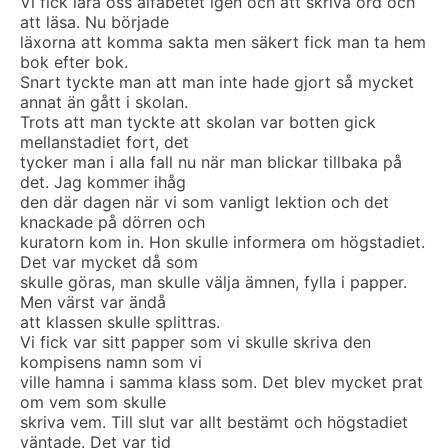
Vi fick lära oss alfabetet igen och att skriva ord och
att läsa. Nu började
läxorna att komma sakta men säkert fick man ta hem
bok efter bok.
Snart tyckte man att man inte hade gjort så mycket
annat än gått i skolan.
Trots att man tyckte att skolan var botten gick
mellanstadiet fort, det
tycker man i alla fall nu när man blickar tillbaka på
det. Jag kommer ihåg
den där dagen när vi som vanligt lektion och det
knackade på dörren och
kuratorn kom in. Hon skulle informera om högstadiet.
Det var mycket då som
skulle göras, man skulle välja ämnen, fylla i papper.
Men värst var ändå
att klassen skulle splittras.
Vi fick var sitt papper som vi skulle skriva den
kompisens namn som vi
ville hamna i samma klass som. Det blev mycket prat
om vem som skulle
skriva vem. Till slut var allt bestämt och högstadiet
väntade. Det var tid