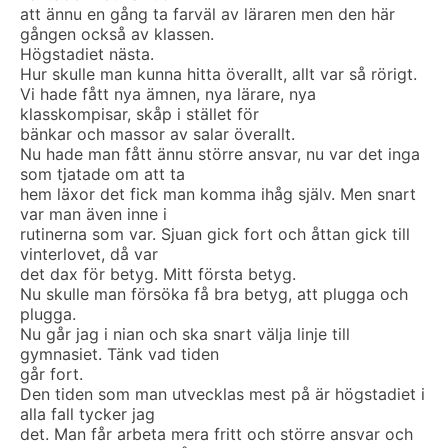
att ännu en gång ta farväl av läraren men den här
gången också av klassen.
Högstadiet nästa.
Hur skulle man kunna hitta överallt, allt var så rörigt.
Vi hade fått nya ämnen, nya lärare, nya
klasskompisar, skåp i stället för
bänkar och massor av salar överallt.
Nu hade man fått ännu större ansvar, nu var det inga
som tjatade om att ta
hem läxor det fick man komma ihåg själv. Men snart
var man även inne i
rutinerna som var. Sjuan gick fort och åttan gick till
vinterlovet, då var
det dax för betyg. Mitt första betyg.
Nu skulle man försöka få bra betyg, att plugga och
plugga.
Nu går jag i nian och ska snart välja linje till
gymnasiet. Tänk vad tiden
går fort.
Den tiden som man utvecklas mest på är högstadiet i
alla fall tycker jag
det. Man får arbeta mera fritt och större ansvar och