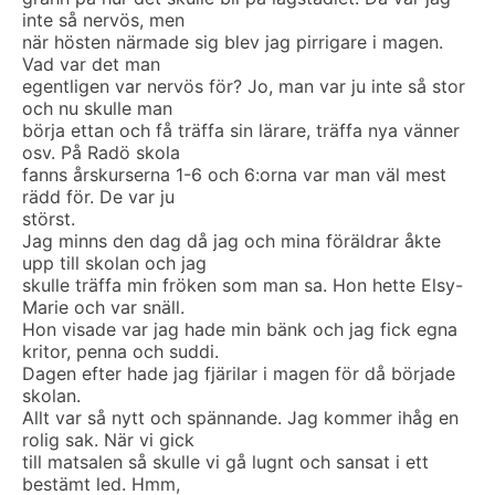
inte så nervös, men
när hösten närmade sig blev jag pirrigare i magen.
Vad var det man
egentligen var nervös för? Jo, man var ju inte så stor
och nu skulle man
börja ettan och få träffa sin lärare, träffa nya vänner
osv. På Radö skola
fanns årskurserna 1-6 och 6:orna var man väl mest
rädd för. De var ju
störst.
Jag minns den dag då jag och mina föräldrar åkte
upp till skolan och jag
skulle träffa min fröken som man sa. Hon hette Elsy-
Marie och var snäll.
Hon visade var jag hade min bänk och jag fick egna
kritor, penna och suddi.
Dagen efter hade jag fjärilar i magen för då började
skolan.
Allt var så nytt och spännande. Jag kommer ihåg en
rolig sak. När vi gick
till matsalen så skulle vi gå lugnt och sansat i ett
bestämt led. Hmm,