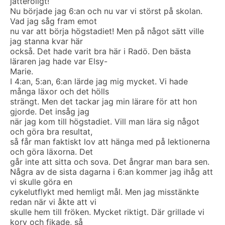
jätteroligt!
Nu började jag 6:an och nu var vi störst på skolan.
Vad jag såg fram emot
nu var att börja högstadiet! Men på något sätt ville
jag stanna kvar här
också. Det hade varit bra här i Radö. Den bästa
läraren jag hade var Elsy-
Marie.
I 4:an, 5:an, 6:an lärde jag mig mycket. Vi hade
många läxor och det hölls
strängt. Men det tackar jag min lärare för att hon
gjorde. Det insåg jag
när jag kom till högstadiet. Vill man lära sig något
och göra bra resultat,
så får man faktiskt lov att hänga med på lektionerna
och göra läxorna. Det
går inte att sitta och sova. Det ångrar man bara sen.
Några av de sista dagarna i 6:an kommer jag ihåg att
vi skulle göra en
cykelutflykt med hemligt mål. Men jag misstänkte
redan när vi åkte att vi
skulle hem till fröken. Mycket riktigt. Där grillade vi
korv och fikade, så