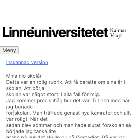
Skip
Skrivbanken
to
content
Meny
Inskannad version
Mina nio skolår
Detta var en rolig rubrik. Att få berätta om sina år i
skolan. Att börja
skolan var något stort. I alla fall för mig.
Jag kommer precis ihåg hur det var. Till och med när
jag började
för|skolan. Man träffade genast nya kamrater och allt
var roligt. När det
sedan blev sommar och man hade slutat förskolan så
började jag tänka lite
grann på hur det skulle bli på lågstadiet. Då var jag