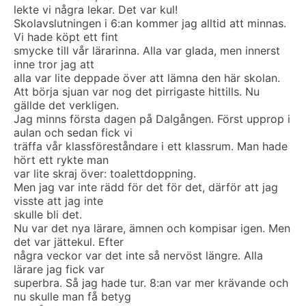
lekte vi några lekar. Det var kul!
Skolavslutningen i 6:an kommer jag alltid att minnas.
Vi hade köpt ett fint
smycke till vår lärarinna. Alla var glada, men innerst
inne tror jag att
alla var lite deppade över att lämna den här skolan.
Att börja sjuan var nog det pirrigaste hittills. Nu
gällde det verkligen.
Jag minns första dagen på Dalgången. Först upprop i
aulan och sedan fick vi
träffa vår klassföreståndare i ett klassrum. Man hade
hört ett rykte man
var lite skraj över: toalettdoppning.
Men jag var inte rädd för det för det, därför att jag
visste att jag inte
skulle bli det.
Nu var det nya lärare, ämnen och kompisar igen. Men
det var jättekul. Efter
några veckor var det inte så nervöst längre. Alla
lärare jag fick var
superbra. Så jag hade tur. 8:an var mer krävande och
nu skulle man få betyg