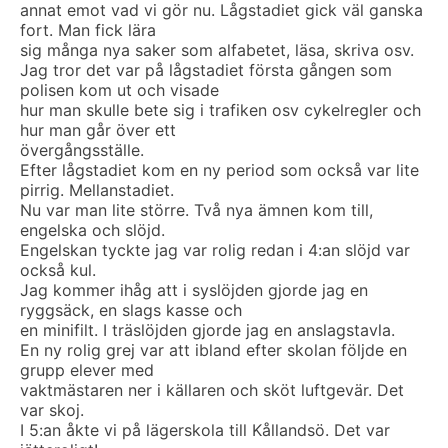
annat emot vad vi gör nu. Lågstadiet gick väl ganska
fort. Man fick lära
sig många nya saker som alfabetet, läsa, skriva osv.
Jag tror det var på lågstadiet första gången som
polisen kom ut och visade
hur man skulle bete sig i trafiken osv cykelregler och
hur man går över ett
övergångsställe.
Efter lågstadiet kom en ny period som också var lite
pirrig. Mellanstadiet.
Nu var man lite större. Två nya ämnen kom till,
engelska och slöjd.
Engelskan tyckte jag var rolig redan i 4:an slöjd var
också kul.
Jag kommer ihåg att i syslöjden gjorde jag en
ryggsäck, en slags kasse och
en minifilt. I träslöjden gjorde jag en anslagstavla.
En ny rolig grej var att ibland efter skolan följde en
grupp elever med
vaktmästaren ner i källaren och sköt luftgevär. Det
var skoj.
I 5:an åkte vi på lägerskola till Kållandsö. Det var