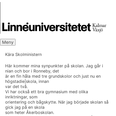
Skip
Skrivbanken
to
content
Meny
Kära Skolministern
Här kommer mina synpunkter på skolan. Jag går i
nian och bor i Ronneby, det
är en fin håla med tre grundskolor och just nu en
högstadie|skola, innan
var det två.
Vi har också ett bra gymnasium med olika
inriktningar, som
orientering och bågskytte. När jag började skolan så
gick jag på en skola
som heter Åkerboskolan.