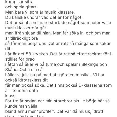
kompisar sitta
och spela gitarr.
Men bara vi som är musik|klassare.
Du kanske undrar vad det är för något.
Det är så att en lärare startade något som heter valje
musikklasser där går
man ifrån sjuan till nian. Man får söka in, och om man
är tillräckligt bra
så får man börja där. Det är rätt så många som söker
dit.
I år är det 58 stycken. Det är rättså eftertracktat för i
stället för prao
i åttan så åker vi på turne och spelar i Blekinge och
Skåne. Och i nia så
håller vi just nu på med att göra en musikal. Vi har
också idrottsklass dit
får man också söka. Det finns också D-klasserna som
är lite mera data
klass.
För tre år sedan när min storebror skulle börja här så
kunde man välja
bland ännu mer ”profiler”. Det var då musik, idrott,
data, slöjd mm. Lite