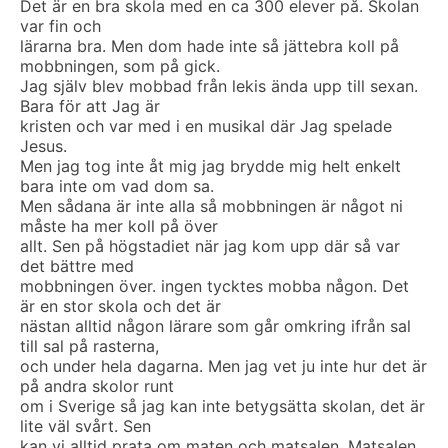
Det är en bra skola med en ca 300 elever på. Skolan
var fin och
lärarna bra. Men dom hade inte så jättebra koll på
mobbningen, som på gick.
Jag själv blev mobbad från lekis ända upp till sexan.
Bara för att Jag är
kristen och var med i en musikal där Jag spelade
Jesus.
Men jag tog inte åt mig jag brydde mig helt enkelt
bara inte om vad dom sa.
Men sådana är inte alla så mobbningen är något ni
måste ha mer koll på över
allt. Sen på högstadiet när jag kom upp där så var
det bättre med
mobbningen över. ingen tycktes mobba någon. Det
är en stor skola och det är
nästan alltid någon lärare som går omkring ifrån sal
till sal på rasterna,
och under hela dagarna. Men jag vet ju inte hur det är
på andra skolor runt
om i Sverige så jag kan inte betygsätta skolan, det är
lite väl svårt. Sen
kan vi alltid prata om maten och matsalen. Matsalen