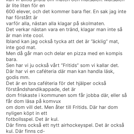
är lite liten för en
600 elever, och det kommer bara fler. En sak jag inte
har förstått är
varför alla, nästan alla klagar på skolmaten.
Det verkar nästan vara en tränd, klagar man inte så
är man inte cool.
Ibland kan jag också tycka att det är ”äcklig” mat,
inte god mat.
Men då går man och delar en pizza med en kompis
bara.
Sen har vi ju också vårt ”Fritids” som vi kallar det.
Där har vi en caféteria där man kan handla läsk,
godis mm.
Det är en bra caféteria för det hjälper också
förståndshandikappade, det är
dom friskaste i kommunen som får jobba där, eller så
får dom läsa på komvux
om dom vill det. Men åter till Fritids. Där har dom
nyligen köpt in ett
fotbollsspel. Det är kul.
Där finns också ett nytt airhockeyspel. Det är också
kul. Där finns cd-