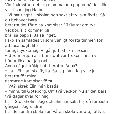
Vid frukostbordet log mamma och pappa på det där
viset som jag Hatar.
– Vi har ringt till skolan och sakt att vi ska flytta. Så
du behöver bara
berätta det för dina kompisar. Vi flyttar om två
veckor, allt kommer bli
bra, sa pappa. Ja sa inget.
I skolan samlades vi som vanligt första timmen för
att läsa högt, lite
töntigt tycker jag, vi går ju faktisk i sexsan.
– God morgon alla barn. det var fröken, innan vi
börjar läsa har jag och
Anna något tråkigt att berätta. Anna?
– Ja… Eh. jag ska flytta. Sa jag. fan! Jag ville ju
berätta för mina
närmaste kompisar först.
– VA?! skrek Elin, min bästis.
– mmm. till Göteborg. Om två veckor. Nu är det bara
två dagar kvar för mig
här i Stockholm. Jag och elin har sakt hej då för sista
gången. Jag undrar
hur den andra skolan är. Våran skola var bra, rättvis.