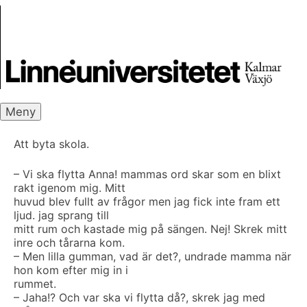
Skip
Skrivbanken
to
content
Meny
Att byta skola.
– Vi ska flytta Anna! mammas ord skar som en blixt
rakt igenom mig. Mitt
huvud blev fullt av frågor men jag fick inte fram ett
ljud. jag sprang till
mitt rum och kastade mig på sängen. Nej! Skrek mitt
inre och tårarna kom.
– Men lilla gumman, vad är det?, undrade mamma när
hon kom efter mig in i
rummet.
– Jaha!? Och var ska vi flytta då?, skrek jag med