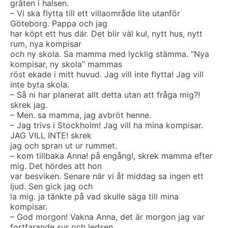
gråten i halsen.
– Vi ska flytta till ett villaområde lite utanför
Göteborg. Pappa och jag
har köpt ett hus där. Det blir väl kul, nytt hus, nytt
rum, nya kompisar
och ny skola. Sa mamma med lycklig stämma. ”Nya
kompisar, ny skola” mammas
röst ekade i mitt huvud. Jag vill inte flytta! Jag vill
inte byta skola.
– Så ni har planerat allt detta utan att fråga mig?!
skrek jag.
– Men. sa mamma, jag avbröt henne.
– Jag trivs i Stockholm! Jag vill ha mina kompisar.
JAG VILL INTE! skrek
jag och spran ut ur rummet.
– kom tillbaka Anna! på engång!, skrek mamma efter
mig. Det hördes att hon
var besviken. Senare när vi åt middag sa ingen ett
ljud. Sen gick jag och
la mig. ja tänkte på vad skulle säga till mina
kompisar.
– God morgon! Vakna Anna, det är morgon jag var
fortfarande sur och ledsen.