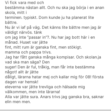
Vi fick vara med och
bestämma nästan allt. Och nu ska jag börja i en anan
skola, mitt i
terminen. typiskt. Dom kunde ju ha planerat lite
bättre.
Nu är vi iaf på väg. Det känns lite bättre men jag är
väldigt närvös. tänk
om jag inte ”passar in”?. Nu har jag bott här i en
månad. Huset var jätte
fint, mitt rum är ganska fint, men stökigt.
mamma och pappa trivs.
Jag har fått ganska många kompisar. Och skolan.ja
vad ska man säga? Den
suger! Den är ful, tråkig, man får inte bestämma
något! allt är jätte
dåligt, lärarna hatar mej och kallar mig för 08! första
dagen var hemsk!
eleverna var jätte trevliga och hälsade mig
välkommen, men inte lärarna!
Alla var jätte sura. Anars trivs jag ganska bra, saknar
elin men men.