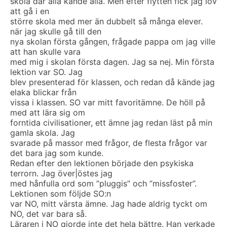
skola där alla kände alla. Men efter flytten fick jag lov
att gå i en
större skola med mer än dubbelt så många elever.
när jag skulle gå till den
nya skolan första gången, frågade pappa om jag ville
att han skulle vara
med mig i skolan första dagen. Jag sa nej. Min första
lektion var SO. Jag
blev presenterad för klassen, och redan då kände jag
elaka blickar från
vissa i klassen. SO var mitt favoritämne. De höll på
med att lära sig om
forntida civilisationer, ett ämne jag redan läst på min
gamla skola. Jag
svarade på massor med frågor, de flesta frågor var
det bara jag som kunde.
Redan efter den lektionen började den psykiska
terrorn. Jag över|östes jag
med hånfulla ord som ”pluggis” och ”missfoster”.
Lektionen som följde SO:n
var NO, mitt värsta ämne. Jag hade aldrig tyckt om
NO, det var bara så.
Läraren i NO gjorde inte det hela bättre. Han verkade