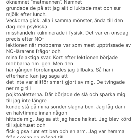
öknamnet ”matmannen”. Namnet
grundade de på att jag alltid luktade mat och sur
mjölk efter lunch.
Veckorna gick, alla i samma mönster, ända till den
dag den psykiska
misshandeln kulminerade i fysisk. Det var en onsdag
precis efter NO-
lektionen när mobbarna var som mest upptrissade av
NO-lärarens frågor och
mina felaktiga svar. Kort efter lektionen började
mobbarna om igen. Men den
här gången förolämpades jag tillbaks. Så här i
efterhand kan jag säga att
det inte var alltför smart gjort av mig. De tvingade
ner mig till
pojktoaletterna. Där började de slå och sparka mig
till jag inte längre
kunde stå på mina sönder slagna ben. Jag låg där i
en halvtimme innan någon
hittade mig. Jag sa att jag hade halkat. Jag blev körd
till sjukhuset och
fick gipsa runt ett ben och en arm. Jag var hemma
från skolan en månad till