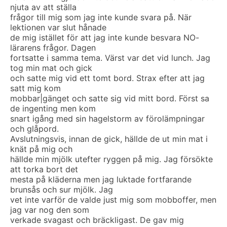
njuta av att ställa
frågor till mig som jag inte kunde svara på. När
lektionen var slut hånade
de mig istället för att jag inte kunde besvara NO-
lärarens frågor. Dagen
fortsatte i samma tema. Värst var det vid lunch. Jag
tog min mat och gick
och satte mig vid ett tomt bord. Strax efter att jag
satt mig kom
mobbar|gänget och satte sig vid mitt bord. Först sa
de ingenting men kom
snart igång med sin hagelstorm av förolämpningar
och glåpord.
Avslutningsvis, innan de gick, hällde de ut min mat i
knät på mig och
hällde min mjölk utefter ryggen på mig. Jag försökte
att torka bort det
mesta på kläderna men jag luktade fortfarande
brunsås och sur mjölk. Jag
vet inte varför de valde just mig som mobboffer, men
jag var nog den som
verkade svagast och bräckligast. De gav mig