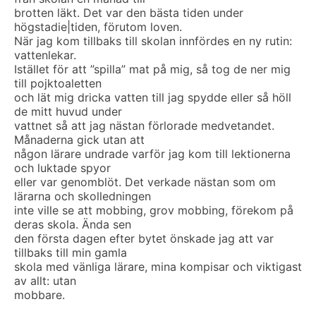
brotten läkt. Det var den bästa tiden under
högstadie|tiden, förutom loven.
När jag kom tillbaks till skolan innfördes en ny rutin:
vattenlekar.
Istället för att ”spilla” mat på mig, så tog de ner mig
till pojktoaletten
och lät mig dricka vatten till jag spydde eller så höll
de mitt huvud under
vattnet så att jag nästan förlorade medvetandet.
Månaderna gick utan att
någon lärare undrade varför jag kom till lektionerna
och luktade spyor
eller var genomblöt. Det verkade nästan som om
lärarna och skolledningen
inte ville se att mobbing, grov mobbing, förekom på
deras skola. Ända sen
den första dagen efter bytet önskade jag att var
tillbaks till min gamla
skola med vänliga lärare, mina kompisar och viktigast
av allt: utan
mobbare.