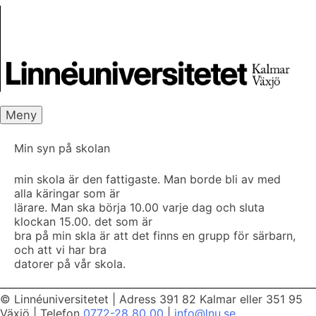
Skip
Skrivbanken
to
content
Meny
Min syn på skolan
min skola är den fattigaste. Man borde bli av med
alla käringar som är
lärare. Man ska börja 10.00 varje dag och sluta
klockan 15.00. det som är
bra på min skla är att det finns en grupp för särbarn,
och att vi har bra
datorer på vår skola.
© Linnéuniversitetet
|
Adress 391 82 Kalmar eller 351 95
Växjö
|
Telefon
0772-28 80 00
|
info@lnu.se