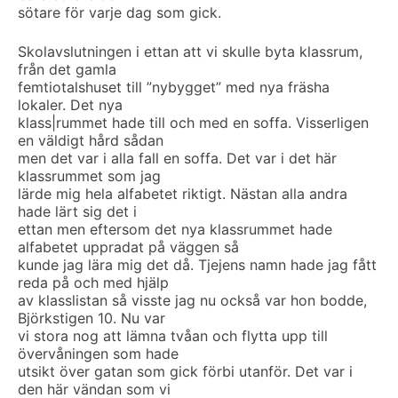
sötare för varje dag som gick.
Skolavslutningen i ettan att vi skulle byta klassrum,
från det gamla
femtiotalshuset till ”nybygget” med nya fräsha
lokaler. Det nya
klass|rummet hade till och med en soffa. Visserligen
en väldigt hård sådan
men det var i alla fall en soffa. Det var i det här
klassrummet som jag
lärde mig hela alfabetet riktigt. Nästan alla andra
hade lärt sig det i
ettan men eftersom det nya klassrummet hade
alfabetet uppradat på väggen så
kunde jag lära mig det då. Tjejens namn hade jag fått
reda på och med hjälp
av klasslistan så visste jag nu också var hon bodde,
Björkstigen 10. Nu var
vi stora nog att lämna tvåan och flytta upp till
övervåningen som hade
utsikt över gatan som gick förbi utanför. Det var i
den här vändan som vi