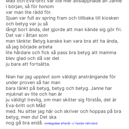
Måd och Eva-britt var lite mer avslappnade än Janne
i början, så för honom
var man lite rädd för.
Sjuan var full av spring fram och tillbaka till kiosken
och betyg var ju så
långt bort ända, det gjorde att man kände sig gör fri.
Det var i åttan som
man tänkte: Betyg kanske kan vara bra att ha ända,
så jag började arbeta
lite hårdare och fick så pass bra betyg att mamma
blev glad och då var det
ju bara att fortsätta.
Nian har jag upplevt som väldigt ansträngande för
under proven så har man
bara tänkt på betyg, betyg och betyg. Janne har
mjuknat av lite och han är
ju väldigt trevlig, om man sköter sig förstås, det är
Eva-britt och Måd
med. Nu sitter jag här och skriver och hoppas på bra
betyg, men du! Det ska
nog gå bra endå.
smilegubbe efteråt =) fastän rättvänd