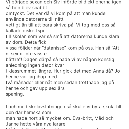
Vi började sexan och Siv införde bildlektionerna igen
så hon blev snabbt
omtyckt. Det var då vi kom på att man kunde
använda datorerna till nått
vettigt än till att bara skriva på. Vi tog med oss så
kallade diskettspel
till skolan som var så små att datorerna kunde klara
av dom. Detta fick
vissa följder när ”datanisse” kom på oss. Han så ”Att
ni sexor inte visste
bättre”! Dagen därpå så hade vi av någon konstig
anledning ingen dator kvar
i klassrummet längre. Hur gick det med Anna då? Jo
henne var jag ihop med i
två månader eller nåt men sedan tröttnade jag på
henne och gav upp sex års
spaning.
I och med skolavslutningen så skulle vi byta skola till
den där hemska som
man hade hört så mycket om. Eva-britt, Måd och
Janne hette våra nya lärare,