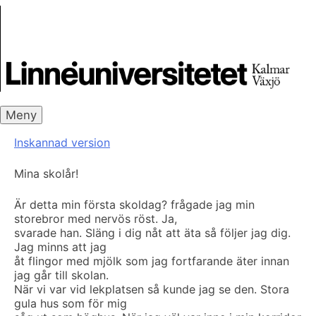
Skip
Skrivbanken
to
content
Meny
Inskannad version
Mina skolår!
Är detta min första skoldag? frågade jag min
storebror med nervös röst. Ja,
svarade han. Släng i dig nåt att äta så följer jag dig.
Jag minns att jag
åt flingor med mjölk som jag fortfarande äter innan
jag går till skolan.
När vi var vid lekplatsen så kunde jag se den. Stora
gula hus som för mig