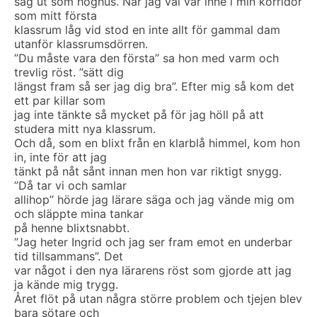
såg ut som höghus. När jag väl var inne i min korridor
som mitt första
klassrum låg vid stod en inte allt för gammal dam
utanför klassrumsdörren.
”Du måste vara den första” sa hon med varm och
trevlig röst. ”sätt dig
längst fram så ser jag dig bra”. Efter mig så kom det
ett par killar som
jag inte tänkte så mycket på för jag höll på att
studera mitt nya klassrum.
Och då, som en blixt från en klarblå himmel, kom hon
in, inte för att jag
tänkt på nåt sånt innan men hon var riktigt snygg.
”Då tar vi och samlar
allihop” hörde jag lärare säga och jag vände mig om
och släppte mina tankar
på henne blixtsnabbt.
”Jag heter Ingrid och jag ser fram emot en underbar
tid tillsammans”. Det
var något i den nya lärarens röst som gjorde att jag
ja kände mig trygg.
Året flöt på utan några större problem och tjejen blev
bara sötare och