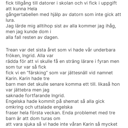
fick tillgång till datorer i skolan och vi fick i uppgift
att kunna Hela
gångertabellen med hjälp av datorn som inte gick att
lura.
Jag lärde mig alltihop sist av alla kommer jag ihåg,
men jag kunde dom i
alla fall resten av dagen.
Trean var det sista året som vi hade vår underbara
fröken, Ingrid. Alla var
rädda för att vi skulle få en sträng lärare i fyran men
som tur var så fick
fick vi en ”färsking” som var jättesnäll vid namnet
Karin. Karin hade tre
barn men det skulle senare komma ett till. likaså hon
var jättebra men jag
saknade fortfarande Ingrid.
Engelska hade kommit på shemat så alla gick
omkring och uttalade engelska
fraser hela första veckan. Enda problemet med tre
barn är att dom turas om
att vara sjuka så vi hade inte våran Karin så mycket