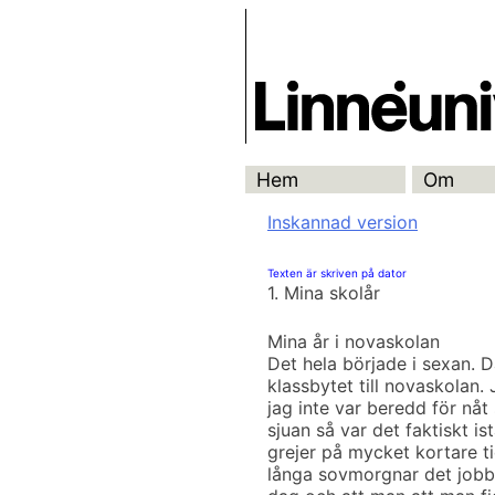
Skip
Skrivbanken
to
content
Hem
Om
Inskannad version
Texten är skriven på dator
1. Mina skolår
Mina år i novaskolan
Det hela började i sexan. D
klassbytet till novaskolan.
jag inte var beredd för nåt 
sjuan så var det faktiskt is
grejer på mycket kortare t
långa sovmorgnar det jobbi