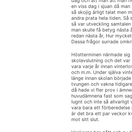
dag och att man att man fi
en viss dag i sjuan då man 
så skojig ärligt talat men 
andra prata hela tiden. Så
så var utveckling samtalen
man skulle få betyg nästa å
redan nästa år, Hur mycket
Dessa frågor surrade omkrin
Höstterminen närmade sig mo
skolavslutning och det var 
vara varje år innan vinterlo
och m.m. Under själva vint
länge innan skolan började 
tvungen och vakna tidigare
då hade vi fler prov i ämn
huvudämnena fast som sagt 
lugnt och inte så allvarligt
vara bara ett förberedelse 
är det bra ett par veckor k
mot sitt slut.