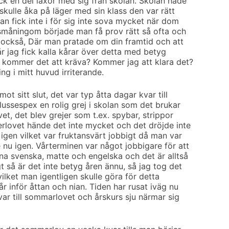
ck en del läxor med sig från skolan. Skolan hade
skulle åka på läger med sin klass den var rätt
man fick inte i för sig inte sova mycket när dom
 småningom började man få prov rätt så ofta och
 också, Där man pratade om din framtid och att
r jag fick kalla kårar över detta med betyg
 kommer det att kräva? Kommer jag att klara det?
g i mitt huvud irriterande.
t sitt slut, det var typ åtta dagar kvar till
lussespex en rolig grej i skolan som det brukar
vet, det blev grejer som t.ex. spybar, strippor
erlovet hände det inte mycket och det dröjde inte
igen vilket var fruktansvärt jobbigt då man var
 nu igen. Vårterminen var något jobbigare för att
ena svenska, matte och engelska och det är alltså
så är det inte betyg åren ännu, så jag tog det
 vilket man igentligen skulle göra för detta
år inför åttan och nian. Tiden har rusat iväg nu
var till sommarlovet och årskurs sju närmar sig