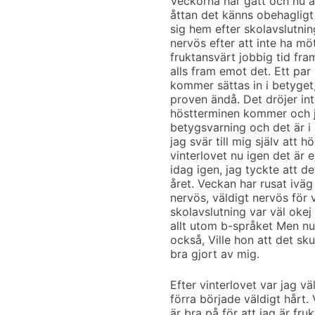
Veckorna har gått och nu ä
åttan det känns obehagligt
sig hem efter skolavslutni
nervös efter att inte ha mö
fruktansvärt jobbig tid fra
alls fram emot det. Ett par
kommer sättas in i betyget
proven ändå. Det dröjer int
höstterminen kommer och ja
betygsvarning och det är i m
jag svär till mig själv att 
vinterlovet nu igen det är 
idag igen, jag tyckte att de
året. Veckan har rusat iväg
nervös, väldigt nervös för
skolavslutning var väl oke
allt utom b-språket Men n
också, Ville hon att det sk
bra gjort av mig.
Efter vinterlovet var jag 
förra började väldigt hårt. 
är bra på för att jag är fr