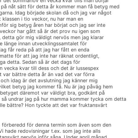
r det sommarlov en vecka kvar tills man börjar
 på nåt sätt för detta år kommer man få betyg med
ngarna. Idag började skolan då och jag var något
t klassen i tio veckor, nu har man en
mför sig betyg åren har börjat och jag ser inte
 veckor har gått så är det prov nu igen som
, detta gör mig väldigt nervös men jag klarar
e länge innan utvecklingssamtalet för
g får reda på att jag har fått en enda
atte för att jag inte har räknat ordentligt,
höga detta. Sedan så är det dags för
en vecka kvar till dess och det är lussespex
t var bättre detta år än vad det var förra
 och idag är det avslutning jag känner mig
 vilket betyg jag kommer få. Nu är jag påväg hem
j betyget däremot var väldigt bra, godkänt på
u så undrar jag på hur mamma kommer tycka om detta
ulle bättre? Hon tyckte att det var fruktansvärt
väl förberedd för denna termin som även som den
Vi hade redovisningar t.ex. som jag inte alls
uktansvärt nervös inför såna. Under april månad