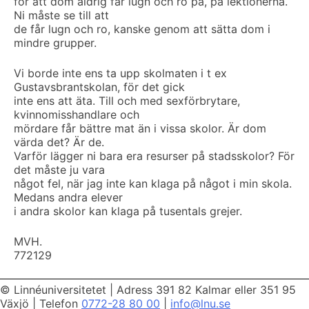
för att dom aldrig får lugn och ro på, på lektionerna.
Ni måste se till att
de får lugn och ro, kanske genom att sätta dom i
mindre grupper.
Vi borde inte ens ta upp skolmaten i t ex
Gustavsbrantskolan, för det gick
inte ens att äta. Till och med sexförbrytare,
kvinnomisshandlare och
mördare får bättre mat än i vissa skolor. Är dom
värda det? Är de.
Varför lägger ni bara era resurser på stadsskolor? För
det måste ju vara
något fel, när jag inte kan klaga på något i min skola.
Medans andra elever
i andra skolor kan klaga på tusentals grejer.
MVH.
772129
© Linnéuniversitetet
|
Adress 391 82 Kalmar eller 351 95
Växjö
|
Telefon
0772-28 80 00
|
info@lnu.se