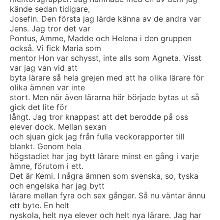
kände sedan tidigare,
Josefin. Den första jag lärde känna av de andra var
Jens. Jag tror det var
Pontus, Amme, Madde och Helena i den gruppen
också. Vi fick Maria som
mentor Hon var schysst, inte alls som Agneta. Visst
var jag van vid att
byta lärare så hela grejen med att ha olika lärare för
olika ämnen var inte
stort. Men när även lärarna här började bytas ut så
gick det lite för
långt. Jag tror knappast att det berodde på oss
elever dock. Mellan sexan
och sjuan gick jag från fulla veckorapporter till
blankt. Genom hela
högstadiet har jag bytt lärare minst en gång i varje
ämne, förutom i ett.
Det är Kemi. I några ämnen som svenska, so, tyska
och engelska har jag bytt
lärare mellan fyra och sex gånger. Så nu väntar ännu
ett byte. En helt
nyskola, helt nya elever och helt nya lärare. Jag har