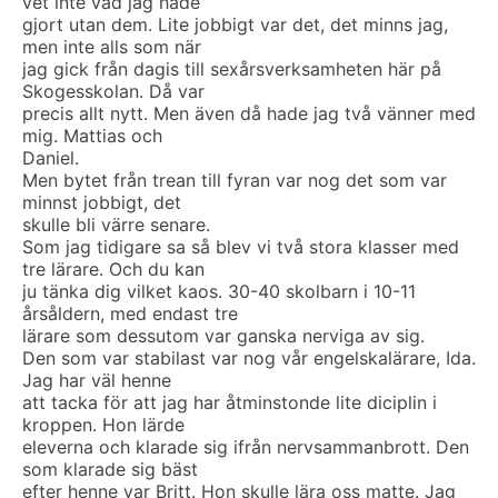
vet inte vad jag hade
gjort utan dem. Lite jobbigt var det, det minns jag,
men inte alls som när
jag gick från dagis till sexårsverksamheten här på
Skogesskolan. Då var
precis allt nytt. Men även då hade jag två vänner med
mig. Mattias och
Daniel.
Men bytet från trean till fyran var nog det som var
minnst jobbigt, det
skulle bli värre senare.
Som jag tidigare sa så blev vi två stora klasser med
tre lärare. Och du kan
ju tänka dig vilket kaos. 30-40 skolbarn i 10-11
årsåldern, med endast tre
lärare som dessutom var ganska nerviga av sig.
Den som var stabilast var nog vår engelskalärare, Ida.
Jag har väl henne
att tacka för att jag har åtminstonde lite diciplin i
kroppen. Hon lärde
eleverna och klarade sig ifrån nervsammanbrott. Den
som klarade sig bäst
efter henne var Britt. Hon skulle lära oss matte. Jag