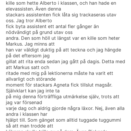
kille som hette Alberto i klassen, och han hade en
elevassisten. Även denna
stackars assistenten fick låta sig trackaseras utav
oss. Jag tror Alberto
fick byta assistent ett antal fler gånger än
nödvändigt på grund utav oss
andra. Den som höll ut längst var en kille som heter
Markus. Jag minns att
han var väldigt duktig på att teckna och jag hängde
på det eftersom jag
gillat att rita enda sedan jag gått på dagis. Detta med
att Markus satt och
ritade med mig på lektionerna måste ha varit ett
allvarligt och störande
moment för stackars Agneta fick tillslut magsår.
Självklart kan jag inte ta
på mig denna förträffliga utmärkelse själv, trots att
jag var försenad
varje dag och aldrig gjorde några läxor. Nej, även alla
andra i klassen har
hjälpt till. Som gänget som alltid tuggade tuggummi
så att man trodde att