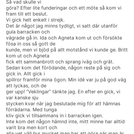
Så vad skulle vi
göra? Efter lite funderingar och ett möte så kom vi
fram till ett beslut.
Vi gick helt enkelt i strejk.
Det är något jag minns tydligt, vi satt där utanför
gula barracken och
vägrade gå in. Ida och Agneta kom ut och försökte
fösa in oss så gott de
kunde, men vi bjöd på allt motstånd vi kunde ge. Britt
kom ut och Agneta
fick ett sammanbrott och sprang iväg och grät.
Sedan kom det förödande, någon reste på sig och
gick in. Allt gick i
spillror framför mina ögon. Min idé var ju på god väg
att lyckas, och de
ger upp! ”Veklingar” tänkte jag. En efter en gick, vi
var kanske sju
stycken kvar när jag beslutade mig för att hämnas
förrädarna. Med tunga
kliv gick vi tillsammans in i barracken igen.
Inte kom det någon hämnd inte, mitt minne har alltid
varit bra men kort och
alla vet väll hur mycket man har att göra när man är