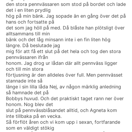
den stora pennvässaren som stod på bordet och lade
det i en liten prydlig
hög på min bänk. Jag sopade än en gång över det på
hans och fortsatte på
det som jag höll på med. Då blåste han plötsligt över
alltsammans till min
bänk och det låg minsann inte i en fin liten hög
längre. Då beslutade jag
mig för att få ett slut på det hela och tog den stora
pennvässaren ifrån
honom. Jag drog ur lådan där allt pennväss ligger
och till min stora
förtjusning är den alldeles över full. Men pennvässet
stannade inte så
länge i sin lilla låda Nej, av någon märklig anledning
så hamnade det på
Bobbys huvud. Och det praktiskt taget rann ner över
honom. Nog blev det
slut på pennvässblåsandet alltid, och Agneta kom
inte tillbaka på en vecka.
Så förflöt åren och vi kom upp i sexan, fortfarande
som en väldigt stökig