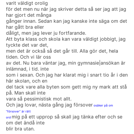
varit väldigt orolig
för det men nu när jag skriver detta så ser jag att jag
har gjort det många
gånger innan. Sedan kan jag kanske inte säga om det
har gått bra eller
dåligt, men jag lever ju fortfarande.
Att byta klass och skola kan vara väldigt jobbigt, jag
tyckte det var det,
men det är också så det går till. Alla gör det, hela
tiden. Och vi lär oss
av det. Nu bara väntar jag, min gymnasie|ansökan är
inlämnad, i tid. inte
som i sexan. Och jag har klarat mig i snart tio år i den
här skolan, och en
del tack vare alla byten som gett mig ny mark att stå
på. Man skall inte
vara så pessimistisk mot allt.
Och jag lovar, nästa gång jag försover
osäker på om
”försover” är rätt
mig på ett upprop så skall jag tänka efter och se
ord
om det ändå inte
blir bra utan.