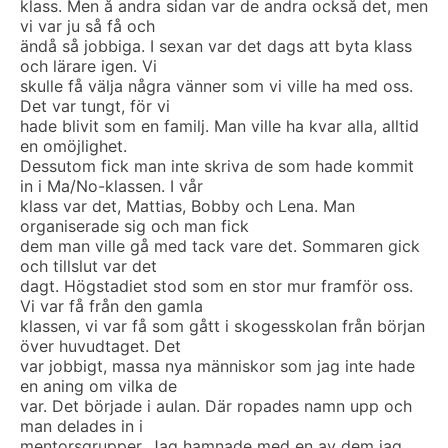
klass. Men å andra sidan var de andra också det, men
vi var ju så få och
ändå så jobbiga. I sexan var det dags att byta klass
och lärare igen. Vi
skulle få välja några vänner som vi ville ha med oss.
Det var tungt, för vi
hade blivit som en familj. Man ville ha kvar alla, alltid
en omöjlighet.
Dessutom fick man inte skriva de som hade kommit
in i Ma/No-klassen. I vår
klass var det, Mattias, Bobby och Lena. Man
organiserade sig och man fick
dem man ville gå med tack vare det. Sommaren gick
och tillslut var det
dagt. Högstadiet stod som en stor mur framför oss.
Vi var få från den gamla
klassen, vi var få som gått i skogesskolan från början
över huvudtaget. Det
var jobbigt, massa nya människor som jag inte hade
en aning om vilka de
var. Det började i aulan. Där ropades namn upp och
man delades in i
mentorsgrupper. Jag hamnade med en av dem jag