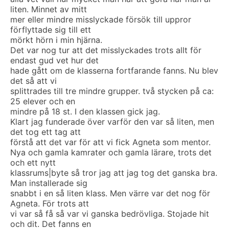
liten. Minnet av mitt
mer eller mindre misslyckade försök till uppror
förflyttade sig till ett
mörkt hörn i min hjärna.
Det var nog tur att det misslyckades trots allt för
endast gud vet hur det
hade gått om de klasserna fortfarande fanns. Nu blev
det så att vi
splittrades till tre mindre grupper. två stycken på ca:
25 elever och en
mindre på 18 st. I den klassen gick jag.
Klart jag funderade över varför den var så liten, men
det tog ett tag att
förstå att det var för att vi fick Agneta som mentor.
Nya och gamla kamrater och gamla lärare, trots det
och ett nytt
klassrums|byte så tror jag att jag tog det ganska bra.
Man installerade sig
snabbt i en så liten klass. Men värre var det nog för
Agneta. För trots att
vi var så få så var vi ganska bedrövliga. Stojade hit
och dit. Det fanns en