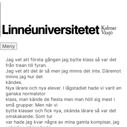
Skip
Skrivbanken
to
content
Meny
Jag vet att första gången jag bytte klass så var det
från trean till fyran.
Jag vet att det är så men jag minns det inte. Däremot
minns jag hur det
kändes.
Nya lärare och nya elever. I lågstadiet hade vi varit en
ganska normalstor
klass, man kände de flesta men man höll sig mest i
små grupper. Men när vi
bytte klasser och fick nya, okända lärare så var det
omskakande. Som tur
var hade jag kvar några av mina gamla kompisar, jag