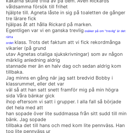
käkarna skulle trilla av på dem. Även Rickards
våldsamma försök till frihet
hjälpte till. Agneta låste in sig på toaletten de gånger
tre lärare fick
hjälpas åt att hålla Rickard på marken.
Egentligen var vi en ganska trevlig
osäker på om ”trevlig” är det
rätta
klass. Trots det faktum att vi fick rekordmånga
ordet
vikarier (på grund
utav Agnetas otaliga sjukskrivningar) som av någon
märklig anledning aldrig
stannade mer än en halv dag och sedan aldrig kom
tillbaka.
Jag minns en gång när jag satt bredvid Bobby i
klassrummet, eller det var
väl så att han satt snett framför mig på min högra
sida Våra bänkar gick
ihop eftersom vi satt i grupper. I alla fall så började
det hela med att
han sopade över lite suddmassa från sitt sudd till min
bänk. Jag sopade
tillbaka det till hans och med kom lite pennväss. Han
tog lite pennväss ur