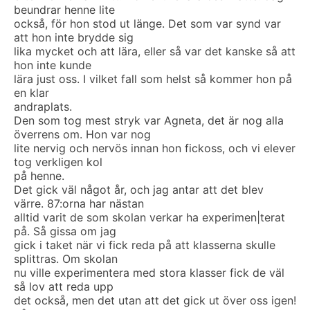
beundrar henne lite
också, för hon stod ut länge. Det som var synd var
att hon inte brydde sig
lika mycket och att lära, eller så var det kanske så att
hon inte kunde
lära just oss. I vilket fall som helst så kommer hon på
en klar
andraplats.
Den som tog mest stryk var Agneta, det är nog alla
överrens om. Hon var nog
lite nervig och nervös innan hon fickoss, och vi elever
tog verkligen kol
på henne.
Det gick väl något år, och jag antar att det blev
värre. 87:orna har nästan
alltid varit de som skolan verkar ha experimen|terat
på. Så gissa om jag
gick i taket när vi fick reda på att klasserna skulle
splittras. Om skolan
nu ville experimentera med stora klasser fick de väl
så lov att reda upp
det också, men det utan att det gick ut över oss igen!