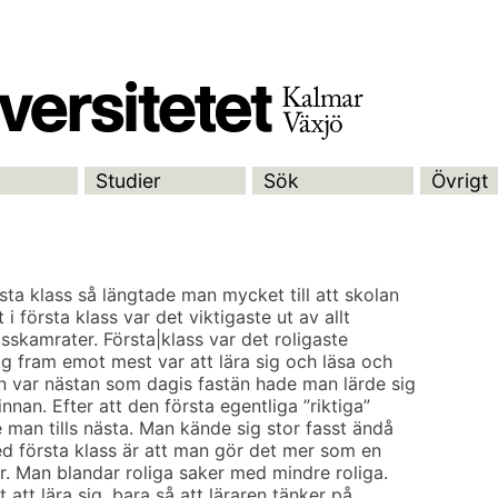
Studier
Sök
Övrigt
sta klass så längtade man mycket till att skolan
 i första klass var det viktigaste ut av allt
asskamrater. Första|klass var det roligaste
åg fram emot mest var att lära sig och läsa och
en var nästan som dagis fastän hade man lärde sig
nan. Efter att den första egentliga ”riktiga”
 man tills nästa. Man kände sig stor fasst ändå
ed första klass är att man gör det mer som en
ar. Man blandar roliga saker med mindre roliga.
 att lära sig, bara så att läraren tänker på