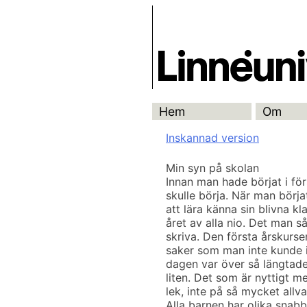
Skip
Skrivbanken
to
content
Hem
Om
Inskannad version
Min syn på skolan
Innan man hade börjat i för
skulle börja. När man börjat
att lära känna sin blivna kl
året av alla nio. Det man s
skriva. Den första årskurs
saker som man inte kunde in
dagen var över så längtade
liten. Det som är nyttigt m
lek, inte på så mycket allv
Alla barnen har olika snabbt