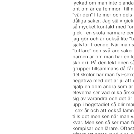
lyckad om man inte blandad
ont om är ca femmor- till n
”världen” lite mer och dels
dåliga saker. Jag själv gic
så mycket kontakt med ”om
gick i en skola närmare ce
jag gör och är också lite ”t
självför|troende. När man 
”tuffare” och svårare saker
barnen är om man har en l
skolor). På den lektionen så
grupper tillsammans då får
del skolor har man fyr-sex
negativa med det är ju att 
hjälp en dom andra som är 
eleverna ser vad olika årsk
sig av varandra och det är 
upp i högstadiet så blir m
i sex år och att också lämn
tills det men sen när man v
kvar. Men sen så ser man f
kompisar och lärare. Oftast