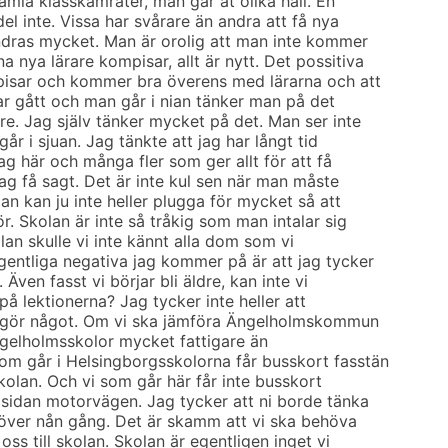
amla klasskamrater, man går åt olika håll. En
del inte. Vissa har svårare än andra att få nya
ndras mycket. Man är orolig att man inte kommer
nya lärare kompisar, allt är nytt. Det possitiva
isar och kommer bra överens med lärarna och att
har gått och man går i nian tänker man på det
e. Jag själv tänker mycket på det. Man ser inte
år i sjuan. Jag tänkte att jag har långt tid
jag här och många fler som ger allt för att få
jag få sagt. Det är inte kul sen när man måste
an kan ju inte heller plugga för mycket så att
. Skolan är inte så tråkig som man intalar sig
kolan skulle vi inte kännt alla dom som vi
entliga negativa jag kommer på är att jag tycker
. Även fasst vi börjar bli äldre, kan inte vi
på lektionerna? Jag tycker inte heller att
na gör något. Om vi ska jämföra Ängelholmskommun
gelholmsskolor mycket fattigare än
om går i Helsingborgsskolorna får busskort fasstän
kolan. Och vi som går här får inte busskort
a sidan motorvägen. Jag tycker att ni borde tänka
 över nån gång. Det är skamm att vi ska behöva
oss till skolan. Skolan är egentligen inget vi