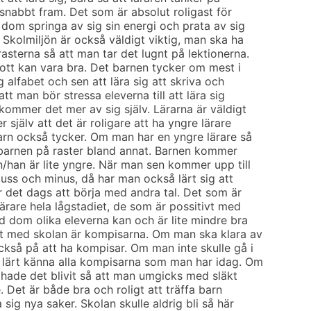
 snabbt fram. Det som är absolut roligast för
 dom springa av sig sin energi och prata av sig
. Skolmiljön är också väldigt viktig, man ska ha
asterna så att man tar det lugnt på lektionerna.
rott kan vara bra. Det barnen tycker om mest i
g alfabet och sen att lära sig att skriva och
att man bör stressa eleverna till att lära sig
kommer det mer av sig själv. Lärarna är väldigt
 själv att det är roligare att ha yngre lärare
barn också tycker. Om man har en yngre lärare så
 barnen på raster bland annat. Barnen kommer
n/han är lite yngre. När man sen kommer upp till
luss och minus, då har man också lärt sig att
är det dags att börja med andra tal. Det som är
ärare hela lågstadiet, de som är possitivt med
ad dom olika eleverna kan och är lite mindre bra
st med skolan är kompisarna. Om man ska klara av
ckså på att ha kompisar. Om man inte skulle gå i
g lärt känna alla kompisarna som man har idag. Om
 hade det blivit så att man umgicks med släkt
. Det är både bra och roligt att träffa barn
sig nya saker. Skolan skulle aldrig bli så här