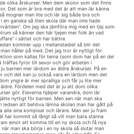
e olika årskurser. Men dem skolor som det finns
ior. Det som är bra med det är att man lär känna
 så mognar man lite och lär sig både bra och
k i en ganska så liten skola där man inte hade
världen”. Om jag ska jämföra mig med en tjej som
ntrum så känner den här tjejen mer folk än vad
uffare” i sättet och har bättre
sedan kommer upp i mellanstadiet så blir det
 man håller på med. Det jag tror är nyttigt för
ektion som kallas för tema (som dom har på en del
 träffas fyror till sexor och gör arbeten i
 ju barnen mer lärdom av äldre årskurser. På en
or och det kan ju också vara en lärdom men det
dom yngre är mer spralliga och får ju lite mer
äldre. Fördelen med det är ju att dom olika
urser gör. Eleverna hjälper varandra, dom lär
jätte nyttigt för barnen. Men sen när man ska
an ledsen att behöva lämna skolan man har gått på
a alla sina kompisar och lärare. Man ser ju fram
äl har kommit så långt så vill man bara stanna
ram emot att komma till en ny skola och få nya
 när man ska börja i en ny skola så slutar man