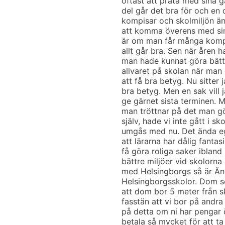
oftast att prata med sina g
del går det bra för och en 
kompisar och skolmiljön ä
att komma överens med sina 
är om man får många komp
allt går bra. Sen när åren 
man hade kunnat göra bättr
allvaret på skolan när man g
att få bra betyg. Nu sitter 
bra betyg. Men en sak vill 
ge gärnet sista terminen. M
man tröttnar på det man gör
själv, hade vi inte gått i s
umgås med nu. Det ända eg
att lärarna har dålig fantasi
få göra roliga saker ibland 
bättre miljöer vid skolor
med Helsingborgs så är Än
Helsingborgsskolor. Dom s
att dom bor 5 meter från s
fasstän att vi bor på andr
på detta om ni har pengar
betala så mycket för att ta 