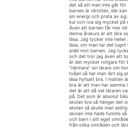
det så att man inte går för
barnen är idrotten, där kan
sin energi och prata av sig
kul och roa sig mycket på r
Även att barnen får mer id
denna årskurs är att lära si
läsa. Jag tycker inte heller 
läsa, om man tar det lugnt 
snäll mot barnen. Jag tycker
och det tror jag även att 
är det mycket roligare för
”närmare” sin lärare om ho
tvåan så har man lärt sig p
läsa hyfsatt bra. I matten 
bra är att man har samma l
det är att då vet läraren v
på. Det som är absolut bä
skolan bra så hänger det o
skolan så skulle man aldri
skolan inte hade funnits så
och barn i sitt eget område
från olika områden och lära 