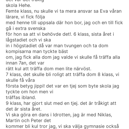
skola Hehe.
Femte klass, nu skulle vi ta mera ansvar sa Eva våran
lärare, vi fick följa
med henne till uppsala där hon bor, jag och en till fick
gå i extra svenska
för hon sa att vi behövde det!. 6 klass, sista året i
lågstadiet och vi ska
in i högstadiet då var man tvungen och ta dom
kompisarna man tyckte bäst
om, jag fick alla dom jag valde vi skulle få träffa alla
innan 7an, det var
rätt kul att träffa dom men lite närvöst.
7 klass, det skulle bli roligt att träffa dom 8 klass, vi
skulle få våra
första betyg jippi! det var en tjej som byte skola jag
tyckte om hon men vi
träffas ibland.
9 klass, har gjort slut med en tjej. det är tråkigt att
det är sista året.
Vi ska göra en dans i Idrotten, jag är med Niklas,
Martin och Peter det
kommer bli kul tror jag, vi ska välja gymnasie också