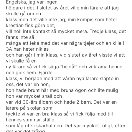
Engelska, jag var ingen
höjdare i det. I slutet av året ville min lärare att jag
skulle gå om en
klass men det ville inte jag, min kompis som heter
krestian fick göra det,
vill höll inte kontakt så mycket mera. Tredje klass, det
fanns inte så
många att leka med det var några tjejer och en kille i
3A han heter niklas
och han går i min klass, vid slutet av året visste vi att
vi skulle få en
ny lärare så vi fick säga ”hejdå!” och vi krama henne
och gick hem. Fjärde
klass, vi började med att våran nya lärare släpte in
oss, det var en hon,
hon hade brunt hår med bruna ögon och lite mulig
hon var mycket snäll och
var vid 30-års åldern och hade 2 barn. Det var en
lärare på skolan som
tyckte vi var en bra klass så vi fick följa med till
hennes sommar ställe
som låg ute i skärholmen. Det var mycket roligt, efter
det var det tråkig