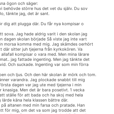
sna ögon och säger:
vi behövde större hus det vet du själv. Du sov
o, tänkte jag, det är sant.
för dig att plugga där. Du får nya kompisar o
tt sova. Jag hade aldrig varit i den skolan jag
den dagen skolan började Så viste jag inte vart
 min morsa komma med mig. Jag skämdes oerhört
 där sitter juh tjejerna från kyrkokören. Va
 i allafall kompisar o vara med. Men mina lärare
mat.. jag fattade ingenting. Men jag tänkte det
 vid. Och suckade. Ingenting var som min förra
pen och ljus. Och den här skolan är mörk och tom.
 känner varandra. Jag plockade snabbt till mig
örsta dagen var jag ute med tjejerna i min
r knasiga. Men det är bara posetivt. 1 vecka
l ett ställe för att bada och ha skoj med hela
g lärde käna hela klassen bättre där.
g på altanen med min farsa och pratade. Han
tt för mig, om det va som jag trodde att det