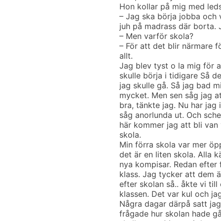
Hon kollar på mig med led
– Jag ska börja jobba och 
juh på madrass där borta. J
– Men varför skola?
– För att det blir närmare 
allt.
Jag blev tyst o la mig för a
skulle börja i tidigare Så 
jag skulle gå. Så jag bad
mycket. Men sen såg jag att
bra, tänkte jag. Nu har jag
såg anorlunda ut. Och sche
här kommer jag att bli van
skola.
Min förra skola var mer öp
det är en liten skola. Alla
nya kompisar. Redan efter f
klass. Jag tycker att dem ä
efter skolan så.. åkte vi til
klassen. Det var kul och ja
Några dagar därpå satt ja
frågade hur skolan hade gå