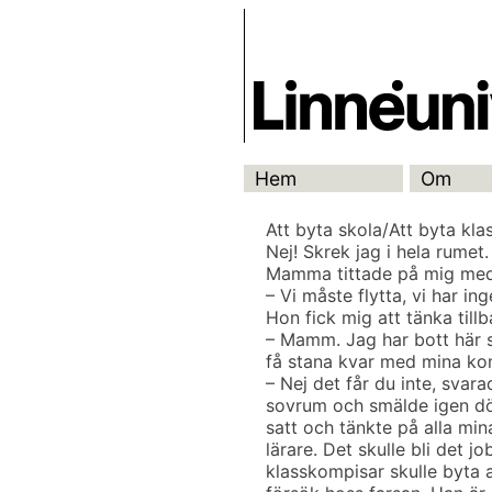
Skip
Skrivbanken
to
content
Hem
Om
Att byta skola/Att byta klas
Nej! Skrek jag i hela rumet.
Mamma tittade på mig med 
– Vi måste flytta, vi har ing
Hon fick mig att tänka till
– Mamm. Jag har bott här se
få stana kvar med mina kom
– Nej det får du inte, svar
sovrum och smälde igen dör
satt och tänkte på alla min
lärare. Det skulle bli det j
klasskompisar skulle byta 