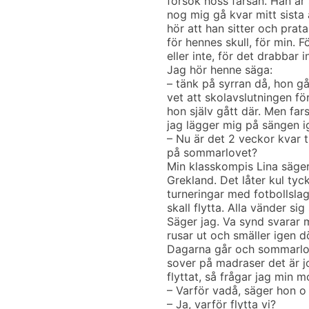
försök hoss farsan. Han är
nog mig gå kvar mitt sista
hör att han sitter och prata
för hennes skull, för min. F
eller inte, för det drabbar 
Jag hör henne säga:
– tänk på syrran då, hon gå
vet att skolavslutningen för
hon själv gått där. Men far
jag lägger mig på sängen i
– Nu är det 2 veckor kvar t
på sommarlovet?
Min klasskompis Lina säger
Grekland. Det låter kul tyck
turneringar med fotbollslag
skall flytta. Alla vänder si
Säger jag. Va synd svarar m
rusar ut och smäller igen dö
Dagarna går och sommarlove
sover på madraser det är jo
flyttat, så frågar jag min m
– Varför vadå, säger hon o 
– Ja, varför flytta vi?