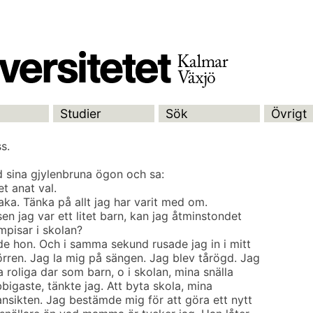
Studier
Sök
Övrigt
s.
sina gjylenbruna ögon och sa:
et anat val.
baka. Tänka på allt jag har varit med om.
n jag var ett litet barn, kan jag åtminstondet
pisar i skolan?
ade hon. Och i samma sekund rusade jag in i mitt
ren. Jag la mig på sängen. Jag blev tårögd. Jag
a roliga dar som barn, o i skolan, mina snälla
obbigaste, tänkte jag. Att byta skola, mina
ansikten. Jag bestämde mig för att göra ett nytt