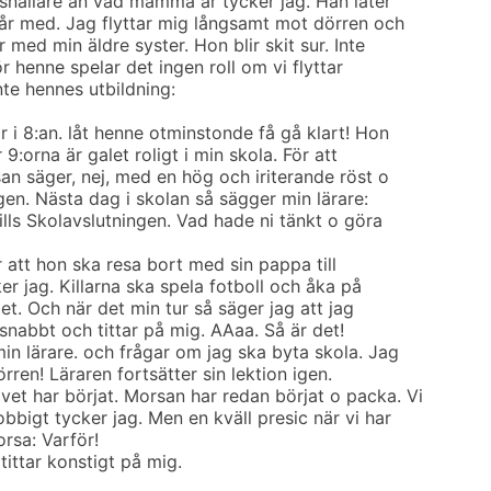
 snällare än vad mamma är tycker jag. Han låter
 år med. Jag flyttar mig långsamt mot dörren och
r med min äldre syster. Hon blir skit sur. Inte
ör henne spelar det ingen roll om vi flyttar
inte hennes utbildning:
r i 8:an. låt henne otminstonde få gå klart! Hon
 9:orna är galet roligt i min skola. För att
san säger, nej, med en hög och iriterande röst o
gen. Nästa dag i skolan så sägger min lärare:
ills Skolavslutningen. Vad hade ni tänkt o göra
 att hon ska resa bort med sin pappa till
er jag. Killarna ska spela fotboll och åka på
et. Och när det min tur så säger jag att jag
g snabbt och tittar på mig. AAaa. Så är det!
in lärare. och frågar om jag ska byta skola. Jag
rren! Läraren fortsätter sin lektion igen.
t har börjat. Morsan har redan börjat o packa. Vi
bbigt tycker jag. Men en kväll presic när vi har
orsa: Varför!
tittar konstigt på mig.