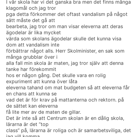
I vår skola har vi det ganska bra men det finns många
klagomål och jag tror
pga detta förkommer det oftast vandalism på något
sätt måste det gå att
bearbeta, jag tror om man visar eleverna att deras
ägodelar är lika mycket
värda som skolans ägodelar skulle det kunna visa
dom att vandalism inte
förbättrar något alls. Herr Skolminister, en sak som
många grubblar över i
alla fall min skola är maten, jag tror själv att denna
tanke har förekommit
hos er någon gång. Det skulle vara en rolig
expuriment att kunna över låta
eleverna tahand om mat budgeten så att eleverna får
en chans att kunna se
vad det är för krav på mattanterna och rektorn. på
de sättet kan eleverna
få lite mer av de maten de gillar.
Det är inte så att Centrum skolan är en dålig skola,
lärarna är det ”top
class” på, lärarna är roliga och är samarbetsviliga, det
jag vill komma