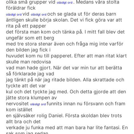
olika små grupper vid
. Medans våra stolta
oläsligt ord
föräldrar fick
vid
och se glada ut för deras barn
oläsligt ord
oläsligt ord
äntligen skulle börja skolan. Det vi fick göra var att
rita på ett papper
det första man kom och tänka på. I mitt fall blev det
ungefär som ett berg
med tre stora stenar även och fråga mig inte varför
den bilden jag fick i
huvudet kom nu till papperet. Efter att man ritat klart
skulle man redovisa
vad man hade gjort. När det var min tur att berätta
så förklarade jag vad
jag tänkt på när jag ritade bilden. Alla skrattade och
tyckte att det var
kul och det tyckte jag med. Och detta gjorde att den
jätte stora klumpen av
nervositet
funnits innan nu försvann och fram
oläsligt ord
kom istället
en självsäker rolig Daniel. Första skoldan blev trots
allt bra och det
verkade ju funka med att man bara har lite fantasi. En
sak som jag sedan