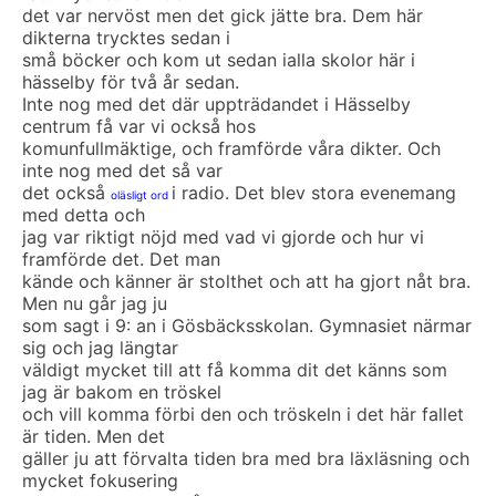
det var nervöst men det gick jätte bra. Dem här
dikterna trycktes sedan i
små böcker och kom ut sedan ialla skolor här i
hässelby för två år sedan.
Inte nog med det där uppträdandet i Hässelby
centrum få var vi också hos
komunfullmäktige, och framförde våra dikter. Och
inte nog med det så var
det också
i radio. Det blev stora evenemang
oläsligt ord
med detta och
jag var riktigt nöjd med vad vi gjorde och hur vi
framförde det. Det man
kände och känner är stolthet och att ha gjort nåt bra.
Men nu går jag ju
som sagt i 9: an i Gösbäcksskolan. Gymnasiet närmar
sig och jag längtar
väldigt mycket till att få komma dit det känns som
jag är bakom en tröskel
och vill komma förbi den och tröskeln i det här fallet
är tiden. Men det
gäller ju att förvalta tiden bra med bra läxläsning och
mycket fokusering