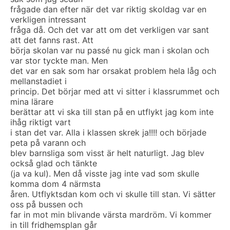
frågade dan efter när det var riktig skoldag var en
verkligen intressant
fråga då. Och det var att om det verkligen var sant
att det fanns rast. Att
börja skolan var nu passé nu gick man i skolan och
var stor tyckte man. Men
det var en sak som har orsakat problem hela låg och
mellanstadiet i
princip. Det börjar med att vi sitter i klassrummet och
mina lärare
berättar att vi ska till stan på en utflykt jag kom inte
ihåg riktigt vart
i stan det var. Alla i klassen skrek ja!!!! och började
peta på varann och
blev barnsliga som visst är helt naturligt. Jag blev
också glad och tänkte
(ja va kul). Men då visste jag inte vad som skulle
komma dom 4 närmsta
åren. Utflyktsdan kom och vi skulle till stan. Vi sätter
oss på bussen och
far in mot min blivande värsta mardröm. Vi kommer
in till fridhemsplan går