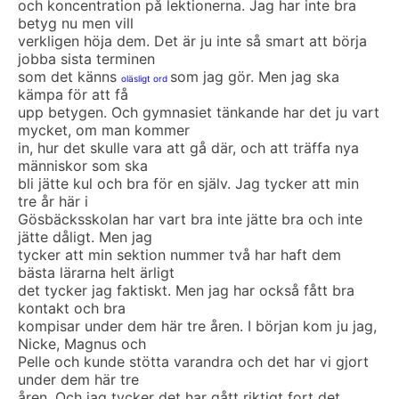
och koncentration på lektionerna. Jag har inte bra
betyg nu men vill
verkligen höja dem. Det är ju inte så smart att börja
jobba sista terminen
som det känns
som jag gör. Men jag ska
oläsligt ord
kämpa för att få
upp betygen. Och gymnasiet tänkande har det ju vart
mycket, om man kommer
in, hur det skulle vara att gå där, och att träffa nya
människor som ska
bli jätte kul och bra för en själv. Jag tycker att min
tre år här i
Gösbäcksskolan har vart bra inte jätte bra och inte
jätte dåligt. Men jag
tycker att min sektion nummer två har haft dem
bästa lärarna helt ärligt
det tycker jag faktiskt. Men jag har också fått bra
kontakt och bra
kompisar under dem här tre åren. I början kom ju jag,
Nicke, Magnus och
Pelle och kunde stötta varandra och det har vi gjort
under dem här tre
åren. Och jag tycker det har gått riktigt fort det