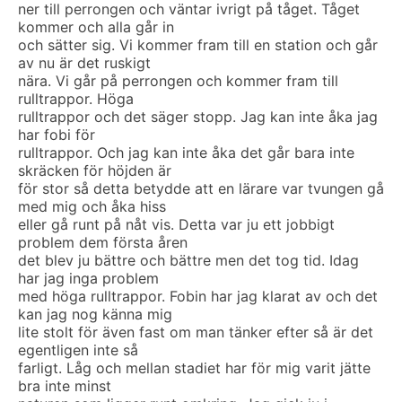
ner till perrongen och väntar ivrigt på tåget. Tåget
kommer och alla går in
och sätter sig. Vi kommer fram till en station och går
av nu är det ruskigt
nära. Vi går på perrongen och kommer fram till
rulltrappor. Höga
rulltrappor och det säger stopp. Jag kan inte åka jag
har fobi för
rulltrappor. Och jag kan inte åka det går bara inte
skräcken för höjden är
för stor så detta betydde att en lärare var tvungen gå
med mig och åka hiss
eller gå runt på nåt vis. Detta var ju ett jobbigt
problem dem första åren
det blev ju bättre och bättre men det tog tid. Idag
har jag inga problem
med höga rulltrappor. Fobin har jag klarat av och det
kan jag nog känna mig
lite stolt för även fast om man tänker efter så är det
egentligen inte så
farligt. Låg och mellan stadiet har för mig varit jätte
bra inte minst