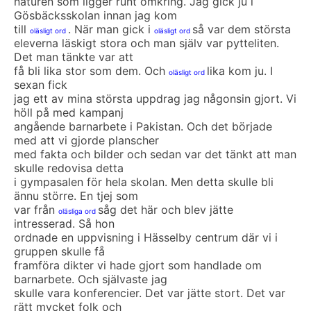
naturen som ligger runt omkring. Jag gick ju i
Gösbäcksskolan innan jag kom
till
. När man gick i
så var dem största
oläsligt ord
oläsligt ord
eleverna läskigt stora och man själv var pytteliten.
Det man tänkte var att
få bli lika stor som dem. Och
lika kom ju. I
oläsligt ord
sexan fick
jag ett av mina största uppdrag jag någonsin gjort. Vi
höll på med kampanj
angående barnarbete i Pakistan. Och det började
med att vi gjorde planscher
med fakta och bilder och sedan var det tänkt att man
skulle redovisa detta
i gympasalen för hela skolan. Men detta skulle bli
ännu större. En tjej som
var från
såg det här och blev jätte
oläsliga ord
intresserad. Så hon
ordnade en uppvisning i Hässelby centrum där vi i
gruppen skulle få
framföra dikter vi hade gjort som handlade om
barnarbete. Och självaste jag
skulle vara konferencier. Det var jätte stort. Det var
rätt mycket folk och