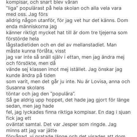
kompisar, och snart blev våran
”liga” populärast på hela skolan och alla vela vara
med oss. Jag förs
alldrig någon utanför, för jag vet hur det känns. Dom
enda människorna jag
känner riktigt mycket hat till är dom tre tjejerna som
förstörde hela
lågstadietiden och en del av mellanstadiet. Man
måste kunna förlåta, visst
jag var inte så snäll själv i ettan, men jag ändra mej
och försökte, men då
vände sej klassen imot mej istället. Jag önskar jag
kunde ändra på tiden
som varit, men det går ju inte. Nu är Lovisa, anna och
Susanna skolans
töntar och jag den ”populära”.
Så ge aldrig upp hoppet, det hade jag gjort för länge
sedan, men jag hade
fel, jag lyckades finna riktiga kompisar. En dag i sjuan
fick jag ett
oväntat samtal. Det var Jesper som ringde. Jag
minns att jag var jätte
förvånad, vi pratade länge och det visades att dom