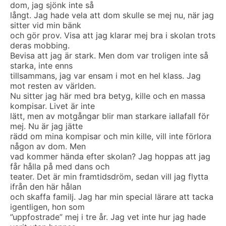
dom, jag sjönk inte så
långt. Jag hade vela att dom skulle se mej nu, när jag
sitter vid min bänk
och gör prov. Visa att jag klarar mej bra i skolan trots
deras mobbing.
Bevisa att jag är stark. Men dom var troligen inte så
starka, inte enns
tillsammans, jag var ensam i mot en hel klass. Jag
mot resten av världen.
Nu sitter jag här med bra betyg, kille och en massa
kompisar. Livet är inte
lätt, men av motgångar blir man starkare iallafall för
mej. Nu är jag jätte
rädd om mina kompisar och min kille, vill inte förlora
någon av dom. Men
vad kommer hända efter skolan? Jag hoppas att jag
får hålla på med dans och
teater. Det är min framtidsdröm, sedan vill jag flytta
ifrån den här hålan
och skaffa familj. Jag har min special lärare att tacka
igentligen, hon som
”uppfostrade” mej i tre år. Jag vet inte hur jag hade