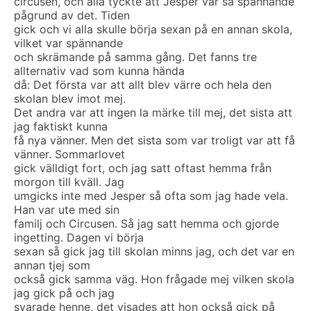
circusen, och alla tyckte att Jesper var så spännande
pågrund av det. Tiden
gick och vi alla skulle börja sexan på en annan skola,
vilket var spännande
och skrämande på samma gång. Det fanns tre
allternativ vad som kunna hända
då: Det första var att allt blev värre och hela den
skolan blev imot mej.
Det andra var att ingen la märke till mej, det sista att
jag faktiskt kunna
få nya vänner. Men det sista som var troligt var att få
vänner. Sommarlovet
gick välldigt fort, och jag satt oftast hemma från
morgon till kväll. Jag
umgicks inte med Jesper så ofta som jag hade vela.
Han var ute med sin
familj och Circusen. Så jag satt hemma och gjorde
ingetting. Dagen vi börja
sexan så gick jag till skolan minns jag, och det var en
annan tjej som
också gick samma väg. Hon frågade mej vilken skola
jag gick på och jag
svarade henne, det visades att hon också gick på