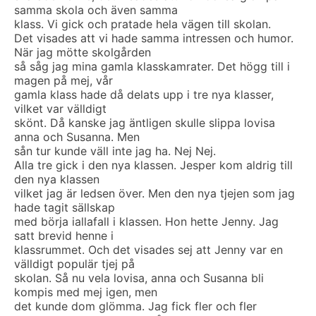
samma skola och även samma
klass. Vi gick och pratade hela vägen till skolan.
Det visades att vi hade samma intressen och humor.
När jag mötte skolgården
så såg jag mina gamla klasskamrater. Det högg till i
magen på mej, vår
gamla klass hade då delats upp i tre nya klasser,
vilket var välldigt
skönt. Då kanske jag äntligen skulle slippa lovisa
anna och Susanna. Men
sån tur kunde väll inte jag ha. Nej Nej.
Alla tre gick i den nya klassen. Jesper kom aldrig till
den nya klassen
vilket jag är ledsen över. Men den nya tjejen som jag
hade tagit sällskap
med börja iallafall i klassen. Hon hette Jenny. Jag
satt brevid henne i
klassrummet. Och det visades sej att Jenny var en
välldigt populär tjej på
skolan. Så nu vela lovisa, anna och Susanna bli
kompis med mej igen, men
det kunde dom glömma. Jag fick fler och fler