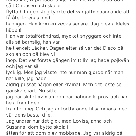
sålt Circusen och skulle
flytta hit i gen. Jag tyckte det var jätte spännande att
få återförenas med
han igen. Han kom en vecka senare. Jag blev alldeles
häpen!
Han var totalförändrad, mycket snyggare och inte
alls så barnslig, han var
helt enkelt Läcker. Dagen efter så var det Disco på
skolan och då blev vi
ihop. Det var första gången imitt liv jag hade pojkvän
och jag var så
lycklig. Men jag visste inte hur man gjorde när man
har kille, jag hade
aldrig pussat någon eller kramat. Men det löste sej
ganska snart. Nu sitter
jag här slutet av nian och har nationella prov och har
hela framtiden
framför mej. Och jag är fortfarande tillsammans med
världens bästa kille.
Jag undrar hur det gick med Lovisa, anna och
Susanna, dom bytte skola i
åttan för att dom blev mobbade. Jag var aldrig på