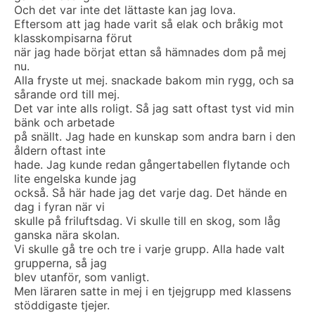
Och det var inte det lättaste kan jag lova.
Eftersom att jag hade varit så elak och bråkig mot
klasskompisarna förut
när jag hade börjat ettan så hämnades dom på mej
nu.
Alla fryste ut mej. snackade bakom min rygg, och sa
sårande ord till mej.
Det var inte alls roligt. Så jag satt oftast tyst vid min
bänk och arbetade
på snällt. Jag hade en kunskap som andra barn i den
åldern oftast inte
hade. Jag kunde redan gångertabellen flytande och
lite engelska kunde jag
också. Så här hade jag det varje dag. Det hände en
dag i fyran när vi
skulle på friluftsdag. Vi skulle till en skog, som låg
ganska nära skolan.
Vi skulle gå tre och tre i varje grupp. Alla hade valt
grupperna, så jag
blev utanför, som vanligt.
Men läraren satte in mej i en tjejgrupp med klassens
stöddigaste tjejer.