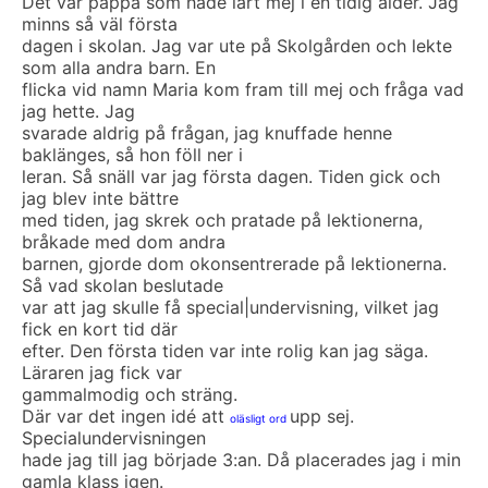
Det var pappa som hade lärt mej i en tidig ålder. Jag
minns så väl första
dagen i skolan. Jag var ute på Skolgården och lekte
som alla andra barn. En
flicka vid namn Maria kom fram till mej och fråga vad
jag hette. Jag
svarade aldrig på frågan, jag knuffade henne
baklänges, så hon föll ner i
leran. Så snäll var jag första dagen. Tiden gick och
jag blev inte bättre
med tiden, jag skrek och pratade på lektionerna,
bråkade med dom andra
barnen, gjorde dom okonsentrerade på lektionerna.
Så vad skolan beslutade
var att jag skulle få special|undervisning, vilket jag
fick en kort tid där
efter. Den första tiden var inte rolig kan jag säga.
Läraren jag fick var
gammalmodig och sträng.
Där var det ingen idé att
upp sej.
oläsligt ord
Specialundervisningen
hade jag till jag började 3:an. Då placerades jag i min
gamla klass igen.