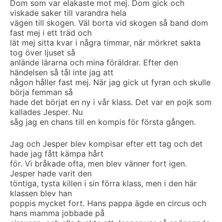
Dom som var elakaste mot mej. Dom gick och
viskade saker till varandra hela
vägen till skogen. Väl borta vid skogen så band dom
fast mej i ett träd och
lät mej sitta kvar i några timmar, när mörkret sakta
tog över ljuset så
anlände lärarna och mina föräldrar. Efter den
händelsen så tål inte jag att
någon håller fast mej. När jag gick ut fyran och skulle
börja femman så
hade det börjat en ny i vår klass. Det var en pojk som
kallades Jesper. Nu
såg jag en chans till en kompis för första gången.
Jag och Jesper blev kompisar efter ett tag och det
hade jag fått kämpa hårt
för. Vi bråkade ofta, men blev vänner fort igen.
Jesper hade varit den
töntiga, tysta killen i sin förra klass, men i den här
klassen blev han
poppis mycket fort. Hans pappa ägde en circus och
hans mamma jobbade på