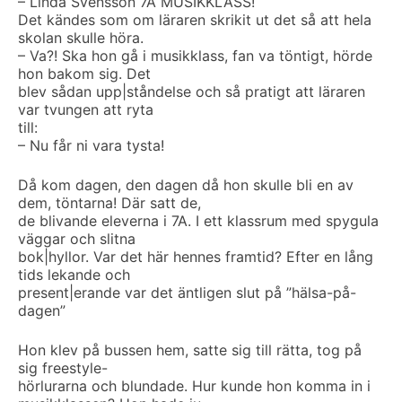
– Linda Svensson 7A MUSIKKLASS!
Det kändes som om läraren skrikit ut det så att hela
skolan skulle höra.
– Va?! Ska hon gå i musikklass, fan va töntigt, hörde
hon bakom sig. Det
blev sådan upp|ståndelse och så pratigt att läraren
var tvungen att ryta
till:
– Nu får ni vara tysta!
Då kom dagen, den dagen då hon skulle bli en av
dem, töntarna! Där satt de,
de blivande eleverna i 7A. I ett klassrum med spygula
väggar och slitna
bok|hyllor. Var det här hennes framtid? Efter en lång
tids lekande och
present|erande var det äntligen slut på ”hälsa-på-
dagen”
Hon klev på bussen hem, satte sig till rätta, tog på
sig freestyle-
hörlurarna och blundade. Hur kunde hon komma in i