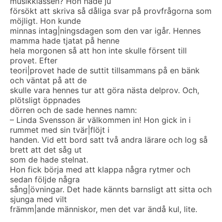
musikklassen? Hon hade ju
försökt att skriva så dåliga svar på provfrågorna som
möjligt. Hon kunde
minnas intag|ningsdagen som den var igår. Hennes
mamma hade tjatat på henne
hela morgonen så att hon inte skulle försent till
provet. Efter
teori|provet hade de suttit tillsammans på en bänk
och väntat på att de
skulle vara hennes tur att göra nästa delprov. Och,
plötsligt öppnades
dörren och de sade hennes namn:
– Linda Svensson är välkommen in! Hon gick in i
rummet med sin tvär|flöjt i
handen. Vid ett bord satt två andra lärare och log så
brett att det såg ut
som de hade stelnat.
Hon fick börja med att klappa några rytmer och
sedan följde några
sång|övningar. Det hade kännts barnsligt att sitta och
sjunga med vilt
främm|ande människor, men det var ändå kul, lite.