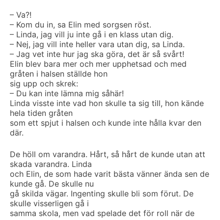
– Va?!
– Kom du in, sa Elin med sorgsen röst.
– Linda, jag vill ju inte gå i en klass utan dig.
– Nej, jag vill inte heller vara utan dig, sa Linda.
– Jag vet inte hur jag ska göra, det är så svårt!
Elin blev bara mer och mer upphetsad och med
gråten i halsen ställde hon
sig upp och skrek:
– Du kan inte lämna mig såhär!
Linda visste inte vad hon skulle ta sig till, hon kände
hela tiden gråten
som ett spjut i halsen och kunde inte hålla kvar den
där.
De höll om varandra. Hårt, så hårt de kunde utan att
skada varandra. Linda
och Elin, de som hade varit bästa vänner ända sen de
kunde gå. De skulle nu
gå skilda vägar. Ingenting skulle bli som förut. De
skulle visserligen gå i
samma skola, men vad spelade det för roll när de