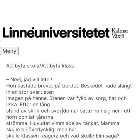
Skip
Skrivbanken
to
content
Meny
Att byta skola/Att byta klass
– Neej, jag vill inte!!
Hon kastade brevet på bordet. Beskedet hade slängt
in en stor svart sten
imagen på henne. Stenen var fylld av sorg, hat och
ilska. Efter en lång
stund av skrik och svor|domar satte hon sig ner i ett
hörn och lät tårarna
strömma. Huvudet vimmlade av tankar. Mamma
skulle bli överlycklig, men hur
skulle klassen reagera och vad skulle Elin säga?