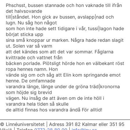
Phschsst, bussen stannade och hon vaknade till ifrån
det halvsovande
till|ståndet. Hon gick av bussen, avslapp|nad och
lugn. Nu såg hon något
som hon inte hade sett tidigare i vår, tussi|lagon hade
börjat sticka upp
sina små knoppar ur marken. Några hade redan slagit
ut. Solen var så varm
att det kändes som att det var sommar. Fåglarna
kvittrade och vattnet från
bäcken porlade. Plötsligt hörde hon en välbekant röst
ropa hennes namn. Hon
vände sig om och såg att Elin kom springande emot
henne. De omfamnade
varandra länge, länge under de gröna träd|kronorna
som höjde sig brevid
vägen. Nu insåg de att även om de inte höll i
varandra hela tiden så skulle
de alltid finnas hos varandra ändå För alltid!
© Linnéuniversitetet
|
Adress 391 82 Kalmar eller 351 95