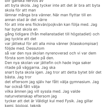
blir ganska nervös av
att byta skola. Jag tycker inte att det är bra att byta
skola för att man
lämnar många bra vänner. När man flyttar till en
annan stad är det värre
för att inte ens flickvän/pojkvän kan följa med. Jag
har bytat skola en
gång tidigare (från mellanstadiet till högstadiet) och
jag tyckte att det
var jättekul för att alla mina vänner (klasskompisar)
följde med. Dessutom
så var den nya skolan nyrenoverad och vi var dem
första som började på den.
Den nya skolan var jättefin och hade inga saker
ritade på väggarna. Jag ska
snart byta skola igen. Jag tror att detta bytet blir det
bästa. Jag tror
det eftersom jag själv har fått välja gymnasium. Jag
har också fått välja
vilka ämnen jag vill syssla med. Jag valde
naturvetenskap eftersom jag
tycker att det är Väldigt kul med Fysik. Jag gillar
kemi, biologi, teknik