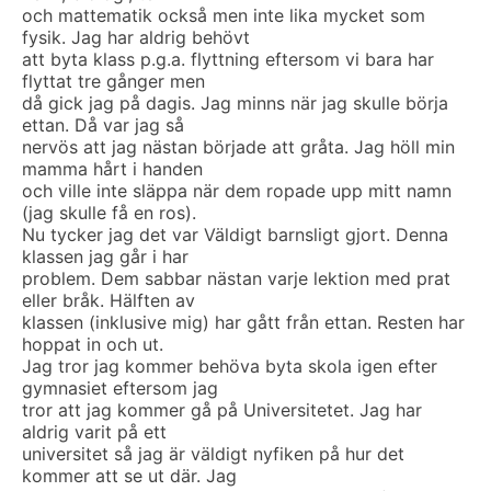
och mattematik också men inte lika mycket som
fysik. Jag har aldrig behövt
att byta klass p.g.a. flyttning eftersom vi bara har
flyttat tre gånger men
då gick jag på dagis. Jag minns när jag skulle börja
ettan. Då var jag så
nervös att jag nästan började att gråta. Jag höll min
mamma hårt i handen
och ville inte släppa när dem ropade upp mitt namn
(jag skulle få en ros).
Nu tycker jag det var Väldigt barnsligt gjort. Denna
klassen jag går i har
problem. Dem sabbar nästan varje lektion med prat
eller bråk. Hälften av
klassen (inklusive mig) har gått från ettan. Resten har
hoppat in och ut.
Jag tror jag kommer behöva byta skola igen efter
gymnasiet eftersom jag
tror att jag kommer gå på Universitetet. Jag har
aldrig varit på ett
universitet så jag är väldigt nyfiken på hur det
kommer att se ut där. Jag