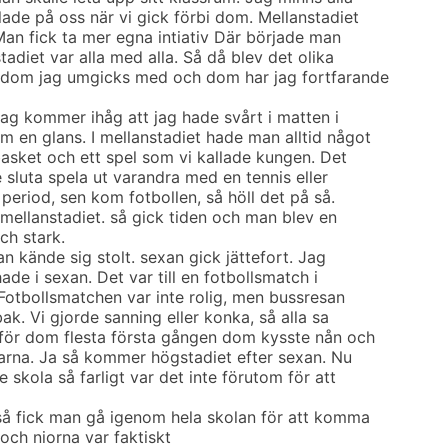
de på oss när vi gick förbi dom. Mellanstadiet
an fick ta mer egna intiativ Där började man
tadiet var alla med alla. Så då blev det olika
 dom jag umgicks med och dom har jag fortfarande
jag kommer ihåg att jag hade svårt i matten i
m en glans. I mellanstadiet hade man alltid något
basket och ett spel som vi kallade kungen. Det
 sluta spela ut varandra med en tennis eller
 period, sen kom fotbollen, så höll det på så.
mellanstadiet. så gick tiden och man blev en
ch stark.
an kände sig stolt. sexan gick jättefort. Jag
de i sexan. Det var till en fotbollsmatch i
 Fotbollsmatchen var inte rolig, men bussresan
ak. Vi gjorde sanning eller konka, så alla sa
 för dom flesta första gången dom kysste nån och
nkarna. Ja så kommer högstadiet efter sexan. Nu
e skola så farligt var det inte förutom för att
så fick man gå igenom hela skolan för att komma
 och niorna var faktiskt