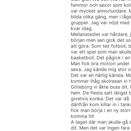
femmor och sexor som kolla
var mycket annorlundare. M
bilda olika gäng, men i lågs
grupper. Jag var nöjd med
kvar idag.
Mellanstadiet var hårdare, 
början men sen gick det so
att göra. Som tex fotboll, 
var ett spel som man skulle
basketboll. Det pågick i en
Man fick bra motion under 
sexa. Jag kände mig stor o
Det var en härlig känsla. M
kommer ihåg skolresan vi ha
Göteborg vi åkte buss dit.
hem. De flesta satt längst b
givetvis konka. Det var då
därifrån kom killar in i ta
fick man börja i en ny störr
komma till
A-laget där man skulle gå 
dit. Men det var ingen fara