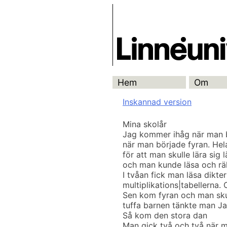
Skip
Skrivbanken
to
content
Hem
Om
Inskannad version
Mina skolår
Jag kommer ihåg när man bö
när man började fyran. Hela
för att man skulle lära sig 
och man kunde läsa och rä
I tvåan fick man läsa dikt
multiplikations|tabellerna. 
Sen kom fyran och man sku
tuffa barnen tänkte man Jag
Så kom den stora dan
Man gick två och två när ma