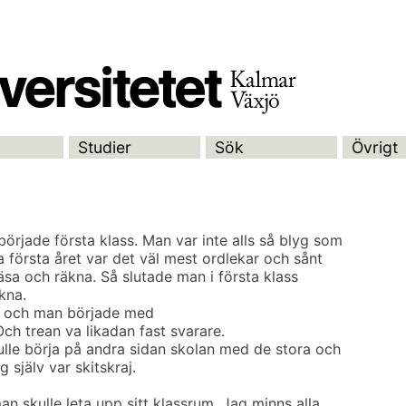
Studier
Sök
Övrigt
rjade första klass. Man var inte alls så blyg som
 första året var det väl mest ordlekar och sånt
läsa och räkna. Så slutade man i första klass
kna.
er och man började med
Och trean va likadan fast svarare.
lle börja på andra sidan skolan med de stora och
 själv var skitskraj.
n skulle leta upp sitt klassrum. Jag minns alla