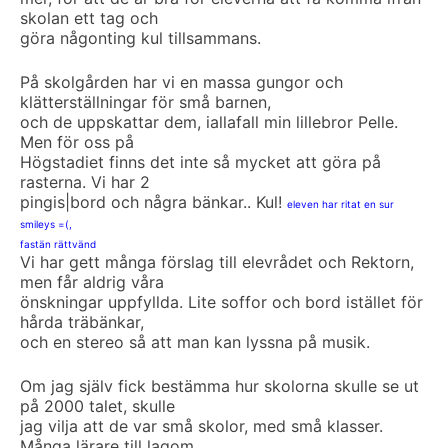
skolan ett tag och
göra någonting kul tillsammans.
På skolgården har vi en massa gungor och
klätterställningar för små barnen,
och de uppskattar dem, iallafall min lillebror Pelle.
Men för oss på
Högstadiet finns det inte så mycket att göra på
rasterna. Vi har 2
pingis|bord och några bänkar.. Kul!
eleven har ritat en sur
smileys =(,
fastän rättvänd
Vi har gett många förslag till elevrådet och Rektorn,
men får aldrig våra
önskningar uppfyllda. Lite soffor och bord istället för
hårda träbänkar,
och en stereo så att man kan lyssna på musik.
Om jag själv fick bestämma hur skolorna skulle se ut
på 2000 talet, skulle
jag vilja att de var små skolor, med små klasser.
Många lärare till lagom