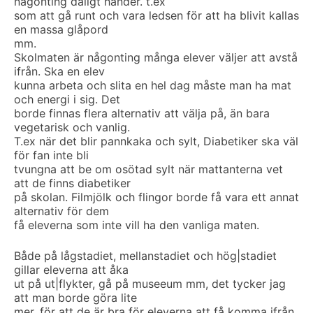
någonting dåligt händer. t.ex
som att gå runt och vara ledsen för att ha blivit kallas
en massa glåpord
mm.
Skolmaten är någonting många elever väljer att avstå
ifrån. Ska en elev
kunna arbeta och slita en hel dag måste man ha mat
och energi i sig. Det
borde finnas flera alternativ att välja på, än bara
vegetarisk och vanlig.
T.ex när det blir pannkaka och sylt, Diabetiker ska väl
för fan inte bli
tvungna att be om osötad sylt när mattanterna vet
att de finns diabetiker
på skolan. Filmjölk och flingor borde få vara ett annat
alternativ för dem
få eleverna som inte vill ha den vanliga maten.
Både på lågstadiet, mellanstadiet och hög|stadiet
gillar eleverna att åka
ut på ut|flykter, gå på museeum mm, det tycker jag
att man borde göra lite
mer, för att de är bra för eleverna att få komma ifrån