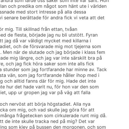
andra som lärde oss saker som inte var sant. Hon
vlan och predika om något som hänt ute i världen
lyssnade med stort intresse på alla dessa
 senare berättade för andra fick vi veta att det
r mig. Till skillnad från ettan, tvåan
ed de flesta, började jag nu bli utstött. Fyran
tt jag då var väldigt mycket med killarna i
tadiet, och de försvarade mig mot tjejerna som
 Men när de slutade och jag började i klass fem
de mig längre, och jag var inte särskilt bra på
rre, och jag fick höra saker som inte alls fick
 stunder som jag fortfarande har minne av. Tack
sta vän, som jag fortfarande håller ihop med i
g och alltid fanns där för mig. Hade det inte
inte hur det hade varit nu, för hon var den som
iet, upp ur gropen jag var på väg att falla
och nervöst att börja högstadiet. Alla nya
cka om mig, och vad skulle jag göra för att
 många frågetecken som cirkulerade runt mig då.
att de inte skulle tracka ned på mig? Det var
nåring som klev på bussen den morgonen, och som