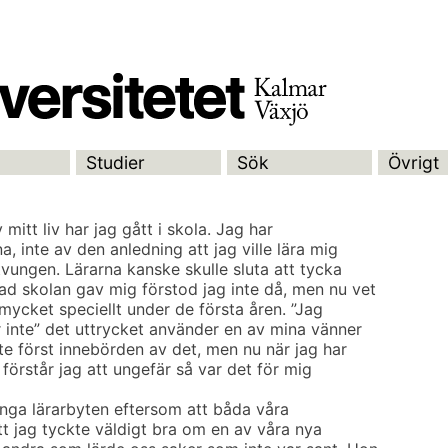
Studier
Sök
Övrigt
 mitt liv har jag gått i skola. Jag har
a, inte av den anledning att jag ville lära mig
 tvungen. Lärarna kanske skulle sluta att tycka
d skolan gav mig förstod jag inte då, men nu vet
mycket speciellt under de första åren. ”Jag
r inte” det uttrycket använder en av mina vänner
nte först innebörden av det, men nu när jag har
 förstår jag att ungefär så var det för mig
ånga lärarbyten eftersom att båda våra
tt jag tyckte väldigt bra om en av våra nya