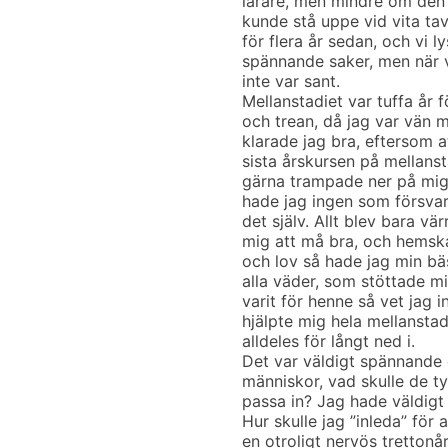
lärare, men mindre om den 
kunde stå uppe vid vita ta
för flera år sedan, och vi 
spännande saker, men när vi
inte var sant.
Mellanstadiet var tuffa år fö
och trean, då jag var vän m
klarade jag bra, eftersom a
sista årskursen på mellans
gärna trampade ner på mig.
hade jag ingen som försvara
det själv. Allt blev bara vä
mig att må bra, och hemska
och lov så hade jag min bä
alla väder, som stöttade mi
varit för henne så vet jag 
hjälpte mig hela mellanstad
alldeles för långt ned i.
Det var väldigt spännande 
människor, vad skulle de ty
passa in? Jag hade väldigt
Hur skulle jag ”inleda” för 
en otroligt nervös tretto