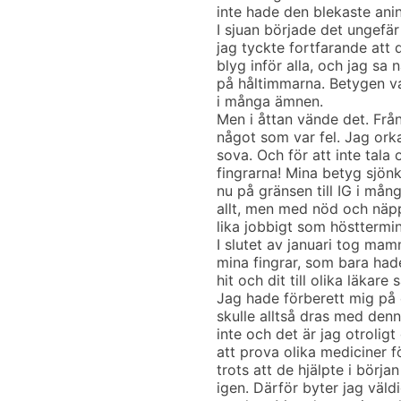
inte hade den blekaste ani
I sjuan började det ungefä
jag tyckte fortfarande att 
blyg inför alla, och jag sa 
på håltimmarna. Betygen va
i många ämnen.
Men i åttan vände det. Från
något som var fel. Jag orka
sova. Och för att inte tala
fingrarna! Mina betyg sjönk
nu på gränsen till IG i må
allt, men med nöd och näpp
lika jobbigt som hösttermin
I slutet av januari tog mam
mina fingrar, som bara had
hit och dit till olika läkar
Jag hade förberett mig på
skulle alltså dras med denna
inte och det är jag otroligt
att prova olika mediciner f
trots att de hjälpte i börja
igen. Därför byter jag väld