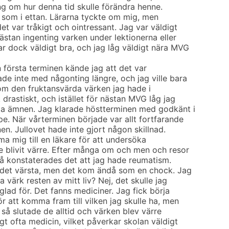
ng om hur denna tid skulle förändra henne.
r som i ettan. Lärarna tyckte om mig, men
det var tråkigt och ointressant. Jag var väldigt
nästan ingenting varken under lektionerna eller
r dock väldigt bra, och jag låg väldigt nära MVG
 första terminen kände jag att det var
de inte med någonting längre, och jag ville bara
 om den fruktansvärda värken jag hade i
 drastiskt, och istället för nästan MVG låg jag
nga ämnen. Jag klarade höstterminen med godkänt i
e. När vårterminen började var allt fortfarande
en. Jullovet hade inte gjort någon skillnad.
ma mig till en läkare för att undersöka
e blivit värre. Efter många om och men och resor
e så konstaterades det att jag hade reumatism.
 det värsta, men det kom ändå som en chock. Jag
 värk resten av mitt liv? Nej, det skulle jag
 glad för. Det fanns mediciner. Jag fick börja
ör att komma fram till vilken jag skulle ha, men
n så slutade de alltid och värken blev värre
igt ofta medicin, vilket påverkar skolan väldigt