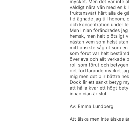
mycket. Men det var inte a
väldigt nära vän med en ki
fruktansvärt hårt alla de gå
tid ägnade jag till honom, o
och koncentration under le
Men i nian förändrades jag 
hemsk, men helt plötsligt v
nästan vem som helst utan a
mitt ansikte såg ut som en
som förut var helt bestämd 
överleva och allt verkade b
roll som förut och betygen 
det fortfarande mycket ja
mig men det blir bättre hel
Dock är ett sänkt betyg my
att hålla kvar ett högt bet
innan nian är slut.
Av: Emma Lundberg
Att älska men inte älskas ä