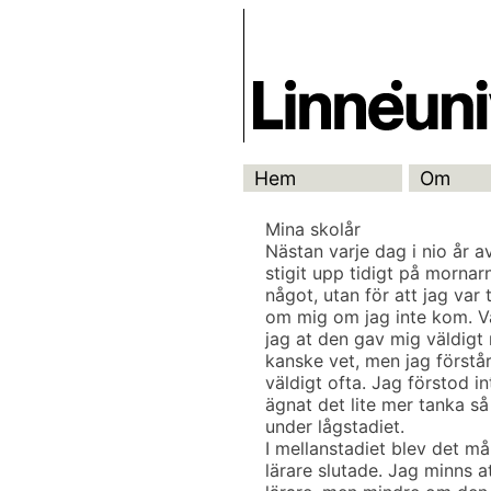
Skip
Skrivbanken
to
content
Hem
Om
Mina skolår
Nästan varje dag i nio år av
stigit upp tidigt på mornarn
något, utan för att jag var
om mig om jag inte kom. Va
jag at den gav mig väldigt 
kanske vet, men jag förstå
väldigt ofta. Jag förstod i
ägnat det lite mer tanka så
under lågstadiet.
I mellanstadiet blev det m
lärare slutade. Jag minns a