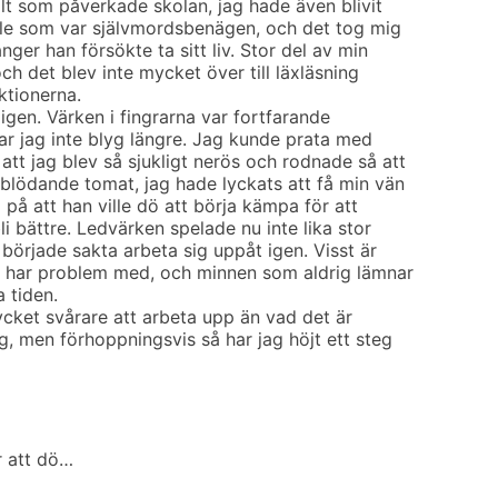
llt som påverkade skolan, jag hade även blivit
lle som var självmordsbenägen, och det tog mig
nger han försökte ta sitt liv. Stor del av min
ch det blev inte mycket över till läxläsning
ktionerna.
igen. Värken i fingrarna var fortfarande
ar jag inte blyg längre. Jag kunde prata med
tt jag blev så sjukligt nerös och rodnade så att
 blödande tomat, jag hade lyckats att få min vän
på att han ville dö att börja kämpa för att
li bättre. Ledvärken spelade nu inte lika stor
började sakta arbeta sig uppåt igen. Visst är
g har problem med, och minnen som aldrig lämnar
a tiden.
cket svårare att arbeta upp än vad det är
yg, men förhoppningsvis så har jag höjt ett steg
r att dö…