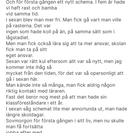
Och för första gången ett nytt schema. I fem år hade
vi haft rast och bamba
vid samma tid.
I sexan blev man mer fri. Man fick gå vart man ville
på rasterna. Det var
ingen som hade koll på än, på samma sätt som i
lågstadiet.
Men man fick också lära sig att ta mer ansvar, skolan
fick man ta på sitt
eget ansvar.
Sexan var rätt kul eftersom allt var så nytt, men jag
kommer inte ihåg så
mycket från den tiden, för det var så opersonligt att
gå i sexan här.
Man kände inte så många, man fick aldrig någon
riktig kontakt med läraren.
Fast det beror nog mest på att man hade sin
klassföreståndare i ett år.
I sexan såg schemat lite mer annorlunda ut, man hade
längre skoldagar.
Sovmorgon för första gången i sitt liv, men nu skulle
man få fortsätta
jobba efter med.