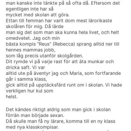
man kanske inte tänkte på så ofta då. Eftersom det
egentligen inte har så
mycket med skolan att göra.
Ettan till femman har varit dom mest lärorikaste
skolåren för mig. Då lärde
man sig det som man ska kunna hela livet, och helt
omedvetet. Jag och min
bästa kompis ”Reus” (Rebecca) sprang alltid ner till
hennes mammas jobb,
som låg precis utanför skolgården.
Dit rymde vi på varje rast för att äta munkar och
dricka saft. Vi var
alltid ute på äventyr jag och Maria, som fortfarande
går i samma klass,
gick alltid på upptäcksfärd runt om i skolan. Vi hade
verkligen hur kul som
helst.
Det kändes riktigt aldrig som man gick i skolan
förrän man började sexan.
Då skulle man få ny lärare, komma till en ny klass
med nya klasskompisar.