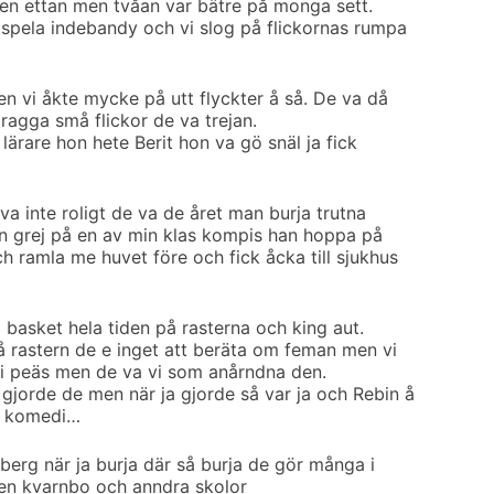
 en ettan men tvåan var bätre på monga sett.
å spela indebandy och vi slog på flickornas rumpa
en vi åkte mycke på utt flyckter å så. De va då
ragga små flickor de va trejan.
lärare hon hete Berit hon va gö snäl ja fick
 va inte roligt de va de året man burja trutna
n grej på en av min klas kompis han hoppa på
h ramla me huvet före och fick åcka till sjukhus
i basket hela tiden på rasterna och king aut.
på rastern de e inget att beräta om feman men vi
i peäs men de va vi som anårndna den.
gjorde de men när ja gjorde så var ja och Rebin å
id komedi…
yrberg när ja burja där så burja de gör många i
en kvarnbo och anndra skolor