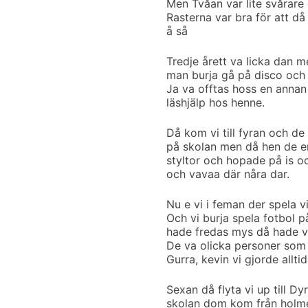
Men Tvåan var lite svårare
Rasterna var bra för att d
å så
Tredje årett va licka dan m
man burja gå på disco och 
Ja va offtas hoss en annan 
läshjälp hos henne.
Då kom vi till fyran och de
på skolan men då hen de e
styltor och hopade på is oc
och vavaa där nåra dar.
Nu e vi i feman der spela v
Och vi burja spela fotbol 
hade fredas mys då hade v
De va olicka personer som 
Gurra, kevin vi gjorde allt
Sexan då flyta vi up till D
skolan dom kom från holm