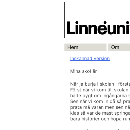
Skip
Skrivbanken
to
content
Hem
Om
Inskannad version
Mina skol år
När ja burja i skolan i först
Först när vi kom till skolan
hade bygt om ingångarna så 
Sen när vi kom in då så pra
prata mä varan men sen när a
klas så var de mäst spring
bara historier och hopa run