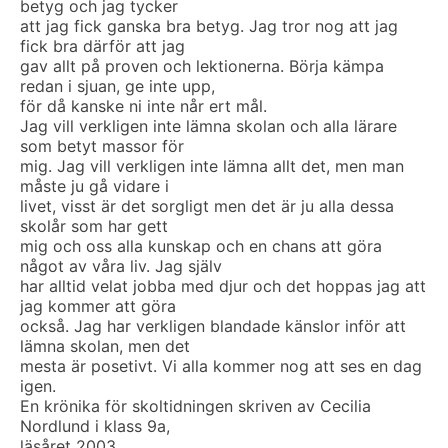
betyg och jag tycker
att jag fick ganska bra betyg. Jag tror nog att jag
fick bra därför att jag
gav allt på proven och lektionerna. Börja kämpa
redan i sjuan, ge inte upp,
för då kanske ni inte når ert mål.
Jag vill verkligen inte lämna skolan och alla lärare
som betyt massor för
mig. Jag vill verkligen inte lämna allt det, men man
måste ju gå vidare i
livet, visst är det sorgligt men det är ju alla dessa
skolår som har gett
mig och oss alla kunskap och en chans att göra
något av våra liv. Jag själv
har alltid velat jobba med djur och det hoppas jag att
jag kommer att göra
också. Jag har verkligen blandade känslor inför att
lämna skolan, men det
mesta är posetivt. Vi alla kommer nog att ses en dag
igen.
En krönika för skoltidningen skriven av Cecilia
Nordlund i klass 9a,
läsåret 2003.