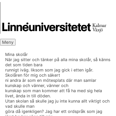
Skip
Skrivbanken
to
content
Meny
Mina skolår
När jag sitter och tänker på alla mina skolår, så känns
det som tiden bara
runnigt iväg. liksom som jag gick i etten igår.
Skolåren för mig och säkert
ni andra är som en mötesplats där man samlar
kunskap och vänner, vänner och
kunskap som man kommer att få ha med sig hela
livet, ända in till döden.
Utan skolan så skulle jag ju inte kunna allt viktigt och
vad skulle man
göra då igenkligen? Jag har ett ordspråk som jag