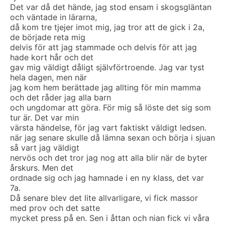
Det var då det hände, jag stod ensam i skogsgläntan
och väntade in lärarna,
då kom tre tjejer imot mig, jag tror att de gick i 2a,
de började reta mig
delvis för att jag stammade och delvis för att jag
hade kort hår och det
gav mig väldigt dåligt självförtroende. Jag var tyst
hela dagen, men när
jag kom hem berättade jag allting för min mamma
och det råder jag alla barn
och ungdomar att göra. För mig så löste det sig som
tur är. Det var min
värsta händelse, för jag vart faktiskt väldigt ledsen.
när jag senare skulle då lämna sexan och börja i sjuan
så vart jag väldigt
nervös och det tror jag nog att alla blir när de byter
årskurs. Men det
ordnade sig och jag hamnade i en ny klass, det var
7a.
Då senare blev det lite allvarligare, vi fick massor
med prov och det satte
mycket press på en. Sen i åttan och nian fick vi våra