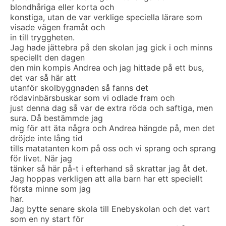
blondhåriga eller korta och
konstiga, utan de var verklige speciella lärare som
visade vägen framåt och
in till tryggheten.
Jag hade jättebra på den skolan jag gick i och minns
speciellt den dagen
den min kompis Andrea och jag hittade på ett bus,
det var så här att
utanför skolbyggnaden så fanns det
rödavinbärsbuskar som vi odlade fram och
just denna dag så var de extra röda och saftiga, men
sura. Då bestämmde jag
mig för att äta några och Andrea hängde på, men det
dröjde inte lång tid
tills matatanten kom på oss och vi sprang och sprang
för livet. När jag
tänker så här på-t i efterhand så skrattar jag åt det.
Jag hoppas verkligen att alla barn har ett speciellt
första minne som jag
har.
Jag bytte senare skola till Enebyskolan och det vart
som en ny start för