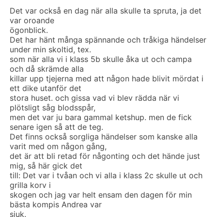
Det var också en dag när alla skulle ta spruta, ja det
var oroande
ögonblick.
Det har hänt många spännande och tråkiga händelser
under min skoltid, tex.
som när alla vi i klass 5b skulle åka ut och campa
och då skrämde alla
killar upp tjejerna med att någon hade blivit mördat i
ett dike utanför det
stora huset. och gissa vad vi blev rädda när vi
plötsligt såg blodsspår,
men det var ju bara gammal ketshup. men de fick
senare igen så att de teg.
Det finns också sorgliga händelser som kanske alla
varit med om någon gång,
det är att bli retad för någonting och det hände just
mig, så här gick det
till: Det var i tvåan och vi alla i klass 2c skulle ut och
grilla korv i
skogen och jag var helt ensam den dagen för min
bästa kompis Andrea var
sjuk.