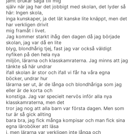
jämt brukar säga till mig
själv när jag har det jobbigt med skolan, det lyder så
här: Ingen skola,
inga kunskaper, ja det lät kanske lite knäppt, men det
har verkligen drivit
mig framåt i livet.
Jag kommer starkt ihåg den dagen då jag började
skolan, jag var då en lite
blyg, blondhårig tjej, fast jag var också väldigt
nyfiken på den hela nya
miljön, lärarna och klasskamraterna. Jag minns att jag
tänkte så här undrar
ifall skolan är stor och ifall vi får ha våra egna
böcker, undrar hur
lärarna ser ut, är de långa och blondhåriga som jag
eller är de korta och
konstiga. Jag var specielt nervös inför alla nya
klasskamraterna, men det
tror jag nog att alla barn var första dagen. Men som
tur är så gick allting
bara bra, jag fick många kompisar och man fick sina
egna läroböker att läsa
i, men lärarna var verkligen inte långa och