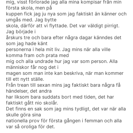
mig, visst förlorade jag alla mina kompisar från min
första skola, men på
kuppen fick jag ju nya som jag faktiskt än känner och
umgås med. Jag bytte
skola, därför att vi flyttade. Det var väldigt pirrigt.
Jag började i
årskurs tre och bara efter några dagar känndes det
som jag hade känt
personerna i hela mit liv. Jag mins när alla ville
komma fram och prata med
mig och alla undrade hur jag var som person. Alla
människor får nog det i
magen som man inte kan beskriva, när man kommer
till ett nytt ställe.
Från trean till sexan mins jag faktiskt bara några få
händelser, det andra
har liksom bara suddats bort med tiden, det har
faktiskt gått nio skolår.
Det finns en sak som jag mins tydligt, det var när alla
skulle göra sina
nationella prov för första gången i femman och alla
var så oroliga för det.