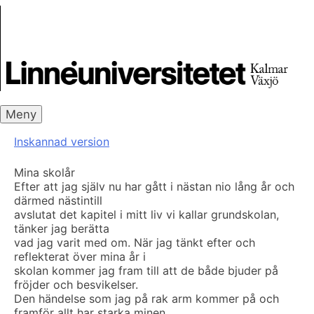
Skip
Skrivbanken
to
content
Meny
Inskannad version
Mina skolår
Efter att jag själv nu har gått i nästan nio lång år och
därmed nästintill
avslutat det kapitel i mitt liv vi kallar grundskolan,
tänker jag berätta
vad jag varit med om. När jag tänkt efter och
reflekterat över mina år i
skolan kommer jag fram till att de både bjuder på
fröjder och besvikelser.
Den händelse som jag på rak arm kommer på och
framför allt har starka minen