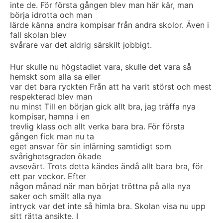
inte de. För första gången blev man här kär, man
börja idrotta och man
lärde känna andra kompisar från andra skolor. Även i
fall skolan blev
svårare var det aldrig särskilt jobbigt.
Hur skulle nu högstadiet vara, skulle det vara så
hemskt som alla sa eller
var det bara ryckten Från att ha varit störst och mest
respekterad blev man
nu minst Till en början gick allt bra, jag träffa nya
kompisar, hamna i en
trevlig klass och allt verka bara bra. För första
gången fick man nu ta
eget ansvar för sin inlärning samtidigt som
svårighetsgraden ökade
avsevärt. Trots detta kändes ändå allt bara bra, för
ett par veckor. Efter
någon månad när man börjat tröttna på alla nya
saker och smält alla nya
intryck var det inte så himla bra. Skolan visa nu upp
sitt rätta ansikte. I