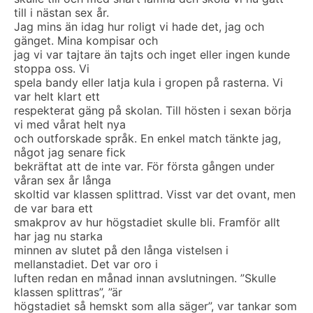
till i nästan sex år.
Jag mins än idag hur roligt vi hade det, jag och
gänget. Mina kompisar och
jag vi var tajtare än tajts och inget eller ingen kunde
stoppa oss. Vi
spela bandy eller latja kula i gropen på rasterna. Vi
var helt klart ett
respekterat gäng på skolan. Till hösten i sexan börja
vi med vårat helt nya
och outforskade språk. En enkel match tänkte jag,
något jag senare fick
bekräftat att de inte var. För första gången under
våran sex år långa
skoltid var klassen splittrad. Visst var det ovant, men
de var bara ett
smakprov av hur högstadiet skulle bli. Framför allt
har jag nu starka
minnen av slutet på den långa vistelsen i
mellanstadiet. Det var oro i
luften redan en månad innan avslutningen. ”Skulle
klassen splittras”, ”är
högstadiet så hemskt som alla säger”, var tankar som