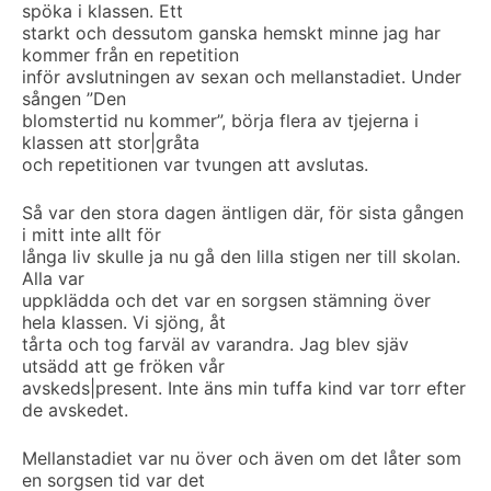
spöka i klassen. Ett
starkt och dessutom ganska hemskt minne jag har
kommer från en repetition
inför avslutningen av sexan och mellanstadiet. Under
sången ”Den
blomstertid nu kommer”, börja flera av tjejerna i
klassen att stor|gråta
och repetitionen var tvungen att avslutas.
Så var den stora dagen äntligen där, för sista gången
i mitt inte allt för
långa liv skulle ja nu gå den lilla stigen ner till skolan.
Alla var
uppklädda och det var en sorgsen stämning över
hela klassen. Vi sjöng, åt
tårta och tog farväl av varandra. Jag blev sjäv
utsädd att ge fröken vår
avskeds|present. Inte äns min tuffa kind var torr efter
de avskedet.
Mellanstadiet var nu över och även om det låter som
en sorgsen tid var det