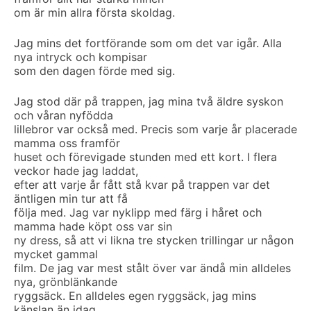
om är min allra första skoldag.
Jag mins det fortförande som om det var igår. Alla
nya intryck och kompisar
som den dagen förde med sig.
Jag stod där på trappen, jag mina två äldre syskon
och våran nyfödda
lillebror var också med. Precis som varje år placerade
mamma oss framför
huset och förevigade stunden med ett kort. I flera
veckor hade jag laddat,
efter att varje år fått stå kvar på trappen var det
äntligen min tur att få
följa med. Jag var nyklipp med färg i håret och
mamma hade köpt oss var sin
ny dress, så att vi likna tre stycken trillingar ur någon
mycket gammal
film. De jag var mest stålt över var ändå min alldeles
nya, grönblänkande
ryggsäck. En alldeles egen ryggsäck, jag mins
känslan än idag.