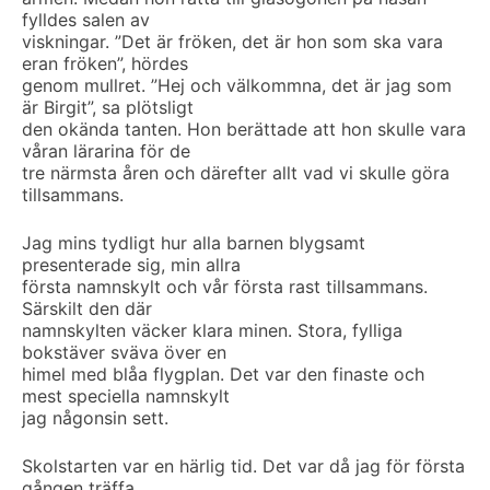
fylldes salen av
viskningar. ”Det är fröken, det är hon som ska vara
eran fröken”, hördes
genom mullret. ”Hej och välkommna, det är jag som
är Birgit”, sa plötsligt
den okända tanten. Hon berättade att hon skulle vara
våran lärarina för de
tre närmsta åren och därefter allt vad vi skulle göra
tillsammans.
Jag mins tydligt hur alla barnen blygsamt
presenterade sig, min allra
första namnskylt och vår första rast tillsammans.
Särskilt den där
namnskylten väcker klara minen. Stora, fylliga
bokstäver sväva över en
himel med blåa flygplan. Det var den finaste och
mest speciella namnskylt
jag någonsin sett.
Skolstarten var en härlig tid. Det var då jag för första
gången träffa