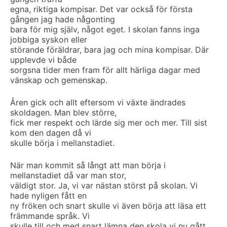
egna, riktiga kompisar. Det var också för första
gången jag hade någonting
bara för mig själv, något eget. I skolan fanns inga
jobbiga syskon eller
störande föräldrar, bara jag och mina kompisar. Där
upplevde vi både
sorgsna tider men fram för allt härliga dagar med
vänskap och gemenskap.
Åren gick och allt eftersom vi växte ändrades
skoldagen. Man blev större,
fick mer respekt och lärde sig mer och mer. Till sist
kom den dagen då vi
skulle börja i mellanstadiet.
När man kommit så långt att man börja i
mellanstadiet då var man stor,
väldigt stor. Ja, vi var nästan störst på skolan. Vi
hade nyligen fått en
ny fröken och snart skulle vi även börja att läsa ett
främmande språk. Vi
skulle till och med snart lämna den skola vi nu gått