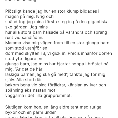
Plötsligt kände jag hur en stor klump bildades i
magen på mig. Ivrig och
spänd tog jag mina första steg in på den gigantiska
skolgården. Jag mins
hur alla stora barn hälsade på varandra och sprang
runt vid sandlådan.
Mamma visa mig vägen fram till en stor glunga barn
som stod utan|för en
dörr med skylten 1B, vi gick in. Precis innanför dörren
stod ytterligare en
glunga barn, jag mins hur hjärtat hoppa i bröstet på
mig. ”Är det de här
läskiga barnen jag ska gå med”, tänkte jag för mig
själv. Alla stod där
bakom bena vid sina föräldrar, känslan av iver och
spänning eka nästan mot
väggarna i det lilla grupprummet.
Slutligen kom hon, en lång äldre tant med rutiga
byxor och en pärm under
armen. Medan hon rätta till glasögonen på näsan