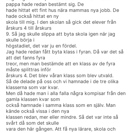
pappa hade redan bestämt sig. De
hade hittat ett fint hus nära mammas nya jobb. De
hade också hittat en ny
skola till mig. I den skolan så gick det elever från
årskurs 4 till årskurs
9. Så jag skulle slippa att byta skola igen när jag
skulle börja i
högstadiet, det var ju en fördel.
Jag hade redan fått byta klass i fyran. Då var det så
att det fanns fyra
treor, men man bestämde att en klass av de fyra
måste splittras inför
årskurs 4. Det blev våran klass som blev utvald.
Så de delade på oss och vi hamnade i de tre olika
klasserna som var kvar.
Men då hade man i alla falla några kompisar från den
gamla klassen kvar som
också hamnade i samma klass som en själv. Man
kände också vissa i den nya
klassen redan, mer eller mindre. Så det var inte så
svårt då som det skulle
vara den här gången. Att få nya lärare, skola och