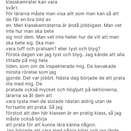
klasskamrater kan vara
svårt.
För lärarna måste man visa allt som man kan så att
de får en bra bild av
en. Men klasskamraterna är ändå jobbigast. Man vet
inte hur man ska bete
sig mot dem. Man vet inte heller hur de vill att man
ska bete sig. Ska man
vara tuff och pratsam? eller tyst och blyg?
Första dagen var jag tyst och blyg. Jag kände att alla
tittade på mig hela
tiden, som om de inspekterade mig. De bevakade
minsta rörelse som jag
gjorde. Det var jobbit. Nästa dag började de att prata
lite med mig. De
pratade också mycket och högljutt på lektionerna,
lärarna sa åt dem att
vara tysta men de slutade nästan aldrig utan de
fortsatte att prata. Så jag
förstod att den här klassen är en pratig klass, så jag
måste också börja
att prata för att kunna lära känna någon.
Jag började att vara med några killar och jag lärde