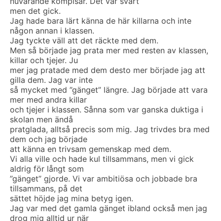
nuvarande kompisar. Det var svårt
men det gick.
Jag hade bara lärt känna de här killarna och inte
någon annan i klassen.
Jag tyckte väll att det räckte med dem.
Men så började jag prata mer med resten av klassen,
killar och tjejer. Ju
mer jag pratade med dem desto mer började jag att
gilla dem. Jag var inte
så mycket med ”gänget” längre. Jag började att vara
mer med andra killar
och tjejer i klassen. Sånna som var ganska duktiga i
skolan men ändå
pratglada, alltså precis som mig. Jag trivdes bra med
dem och jag började
att känna en trivsam gemenskap med dem.
Vi alla ville och hade kul tillsammans, men vi gick
aldrig för långt som
”gänget” gjorde. Vi var ambitiösa och jobbade bra
tillsammans, på det
sättet höjde jag mina betyg igen.
Jag var med det gamla gänget ibland också men jag
drog mig alltid ur när