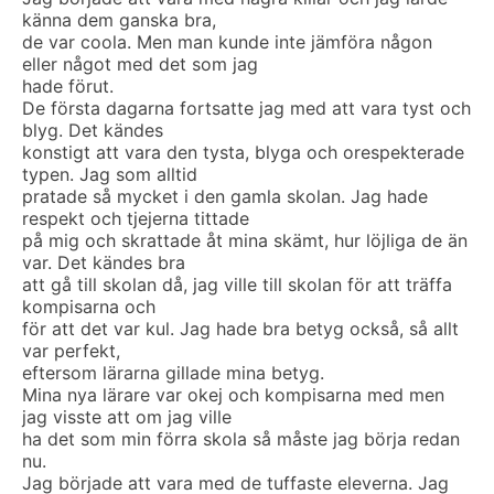
känna dem ganska bra,
de var coola. Men man kunde inte jämföra någon
eller något med det som jag
hade förut.
De första dagarna fortsatte jag med att vara tyst och
blyg. Det kändes
konstigt att vara den tysta, blyga och orespekterade
typen. Jag som alltid
pratade så mycket i den gamla skolan. Jag hade
respekt och tjejerna tittade
på mig och skrattade åt mina skämt, hur löjliga de än
var. Det kändes bra
att gå till skolan då, jag ville till skolan för att träffa
kompisarna och
för att det var kul. Jag hade bra betyg också, så allt
var perfekt,
eftersom lärarna gillade mina betyg.
Mina nya lärare var okej och kompisarna med men
jag visste att om jag ville
ha det som min förra skola så måste jag börja redan
nu.
Jag började att vara med de tuffaste eleverna. Jag