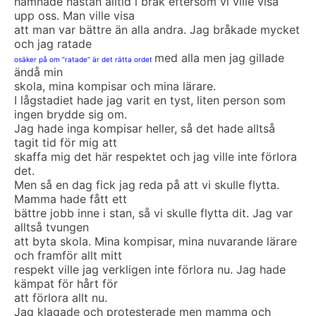
hamnade nästan alltid i bråk eftersom vi ville visa
upp oss. Man ville visa
att man var bättre än alla andra. Jag bråkade mycket
och jag ratade
med alla men jag gillade
osäker på om ”ratade” är det rätta ordet
ändå min
skola, mina kompisar och mina lärare.
I lågstadiet hade jag varit en tyst, liten person som
ingen brydde sig om.
Jag hade inga kompisar heller, så det hade alltså
tagit tid för mig att
skaffa mig det här respektet och jag ville inte förlora
det.
Men så en dag fick jag reda på att vi skulle flytta.
Mamma hade fått ett
bättre jobb inne i stan, så vi skulle flytta dit. Jag var
alltså tvungen
att byta skola. Mina kompisar, mina nuvarande lärare
och framför allt mitt
respekt ville jag verkligen inte förlora nu. Jag hade
kämpat för hårt för
att förlora allt nu.
Jag klagade och protesterade men mamma och