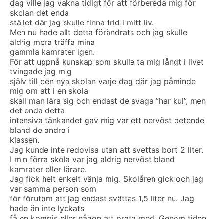
dag ville jag vakna tidigt för att förbereda mig för
skolan det enda
stället där jag skulle finna frid i mitt liv.
Men nu hade allt detta förändrats och jag skulle
aldrig mera träffa mina
gammla kamrater igen.
För att uppnå kunskap som skulle ta mig långt i livet
tvingade jag mig
själv till den nya skolan varje dag där jag påminde
mig om att i en skola
skall man lära sig och endast de svaga ”har kul”, men
det enda detta
intensiva tänkandet gav mig var ett nervöst betende
bland de andra i
klassen.
Jag kunde inte redovisa utan att svettas bort 2 liter.
I min förra skola var jag aldrig nervöst bland
kamrater eller lärare.
Jag fick helt enkelt vänja mig. Skolåren gick och jag
var samma person som
för förutom att jag endast svättas 1,5 liter nu. Jag
hade än inte lyckats
få en kompis eller någon att prata med. Genom tiden