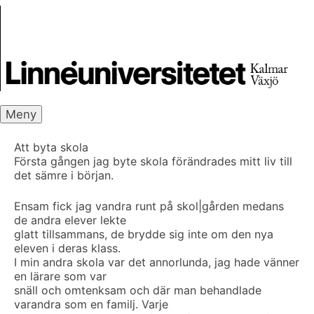
Skip
Skrivbanken
to
content
Meny
Att byta skola
Första gången jag byte skola förändrades mitt liv till
det sämre i början.
Ensam fick jag vandra runt på skol|gården medans
de andra elever lekte
glatt tillsammans, de brydde sig inte om den nya
eleven i deras klass.
I min andra skola var det annorlunda, jag hade vänner
en lärare som var
snäll och omtenksam och där man behandlade
varandra som en familj. Varje