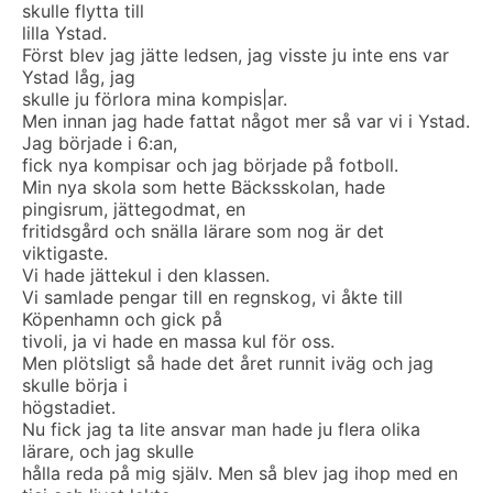
skulle flytta till
lilla Ystad.
Först blev jag jätte ledsen, jag visste ju inte ens var
Ystad låg, jag
skulle ju förlora mina kompis|ar.
Men innan jag hade fattat något mer så var vi i Ystad.
Jag började i 6:an,
fick nya kompisar och jag började på fotboll.
Min nya skola som hette Bäcksskolan, hade
pingisrum, jättegodmat, en
fritidsgård och snälla lärare som nog är det
viktigaste.
Vi hade jättekul i den klassen.
Vi samlade pengar till en regnskog, vi åkte till
Köpenhamn och gick på
tivoli, ja vi hade en massa kul för oss.
Men plötsligt så hade det året runnit iväg och jag
skulle börja i
högstadiet.
Nu fick jag ta lite ansvar man hade ju flera olika
lärare, och jag skulle
hålla reda på mig själv. Men så blev jag ihop med en