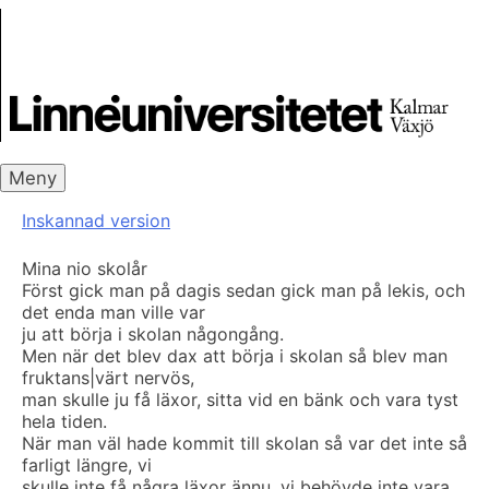
Skip
Skrivbanken
to
content
Meny
Inskannad version
Mina nio skolår
Först gick man på dagis sedan gick man på lekis, och
det enda man ville var
ju att börja i skolan någongång.
Men när det blev dax att börja i skolan så blev man
fruktans|värt nervös,
man skulle ju få läxor, sitta vid en bänk och vara tyst
hela tiden.
När man väl hade kommit till skolan så var det inte så
farligt längre, vi
skulle inte få några läxor ännu, vi behövde inte vara