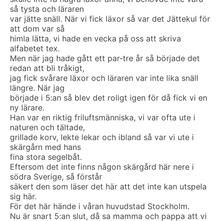
så tysta och läraren
var jätte snäll. När vi fick läxor så var det Jättekul för
att dom var så
himla lätta, vi hade en vecka på oss att skriva
alfabetet tex.
Men när jag hade gått ett par-tre år så började det
redan att bli tråkigt,
jag fick svårare läxor och läraren var inte lika snäll
längre. När jag
började i 5:an så blev det roligt igen för då fick vi en
ny lärare.
Han var en riktig friluftsmänniska, vi var ofta ute i
naturen och tältade,
grillade korv, lekte lekar och ibland så var vi ute i
skärgårn med hans
fina stora segelbåt.
Eftersom det inte finns någon skärgård här nere i
södra Sverige, så förstår
säkert den som läser det här att det inte kan utspela
sig här.
För det här hände i våran huvudstad Stockholm.
Nu är snart 5:an slut, då sa mamma och pappa att vi