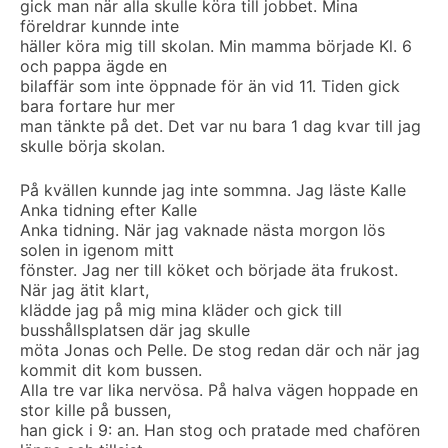
gick man när alla skulle köra till jobbet. Mina
föreldrar kunnde inte
häller köra mig till skolan. Min mamma började Kl. 6
och pappa ägde en
bilaffär som inte öppnade för än vid 11. Tiden gick
bara fortare hur mer
man tänkte på det. Det var nu bara 1 dag kvar till jag
skulle börja skolan.
På kvällen kunnde jag inte sommna. Jag läste Kalle
Anka tidning efter Kalle
Anka tidning. När jag vaknade nästa morgon lös
solen in igenom mitt
fönster. Jag ner till köket och började äta frukost.
När jag ätit klart,
klädde jag på mig mina kläder och gick till
busshållsplatsen där jag skulle
möta Jonas och Pelle. De stog redan där och när jag
kommit dit kom bussen.
Alla tre var lika nervösa. På halva vägen hoppade en
stor kille på bussen,
han gick i 9: an. Han stog och pratade med chafören