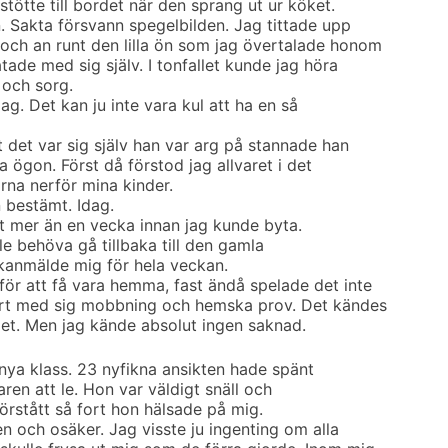
tötte till bordet när den sprang ut ur köket.
n. Sakta försvann spegelbilden. Jag tittade upp
ch an runt den lilla ön som jag övertalade honom
atade med sig själv. I tonfallet kunde jag höra
 och sorg.
jag. Det kan ju inte vara kul att ha en så
 det var sig själv han var arg på stannade han
a ögon. Först då förstod jag allvaret i det
arna nerför mina kinder.
 bestämt. Idag.
et mer än en vecka innan jag kunde byta.
lle behöva gå tillbaka till den gamla
ukanmälde mig för hela veckan.
för att få vara hemma, fast ändå spelade det inte
fört med sig mobbning och hemska prov. Det kändes
 det. Men jag kände absolut ingen saknad.
 nya klass. 23 nyfikna ansikten hade spänt
raren att le. Hon var väldigt snäll och
rstått så fort hon hälsade på mig.
en och osäker. Jag visste ju ingenting om alla