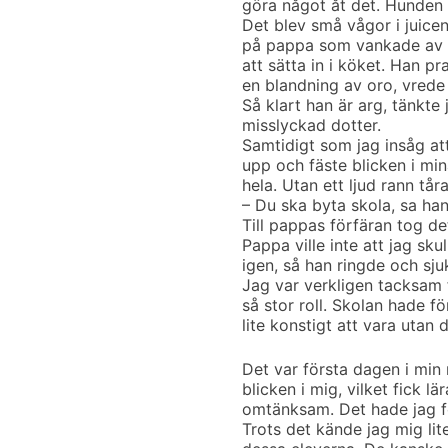
göra något åt det. Hunden s
Det blev små vågor i juice
på pappa som vankade av o
att sätta in i köket. Han pr
en blandning av oro, vrede
Så klart han är arg, tänkte 
misslyckad dotter.
Samtidigt som jag insåg att
upp och fäste blicken i min
hela. Utan ett ljud rann tår
– Du ska byta skola, sa han
Till pappas förfäran tog d
Pappa ville inte att jag sku
igen, så han ringde och sj
Jag var verkligen tacksam 
så stor roll. Skolan hade 
lite konstigt att vara utan
Det var första dagen i min
blicken i mig, vilket fick lä
omtänksam. Det hade jag fö
Trots det kände jag mig lit