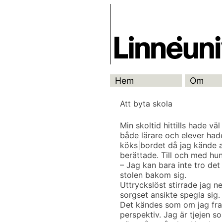
Skip
Skrivbanken
to
content
Hem
Om
Att byta skola
Min skoltid hittills hade v
både lärare och elever hade
köks|bordet då jag kände a
berättade. Till och med hun
– Jag kan bara inte tro det
stolen bakom sig.
Uttryckslöst stirrade jag ne
sorgset ansikte spegla sig.
Det kändes som om jag fram
perspektiv. Jag är tjejen 