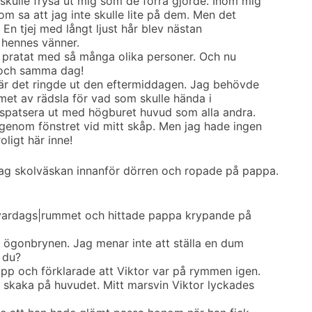
skulle frysa ut mig som de förra gjorde. Inom mig
m sa att jag inte skulle lite på dem. Men det
. En tjej med långt ljust hår blev nästan
 hennes vänner.
jag pratat med så många olika personer. Och nu
n och samma dag!
när det ringde ut den eftermiddagen. Jag behövde
met av rädsla för vad som skulle hända i
 spatsera ut med högburet huvud som alla andra.
genom fönstret vid mitt skåp. Men jag hade ingen
oligt här inne!
ag skolväskan innanför dörren och ropade på pappa.
i vardags|rummet och hittade pappa krypande på
 ögonbrynen. Jag menar inte att ställa en dum
 du?
upp och förklarade att Viktor var på rymmen igen.
t skaka på huvudet. Mitt marsvin Viktor lyckades