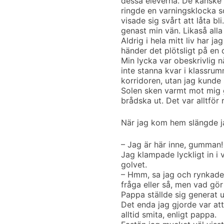
dessa eleverna. De kanske 
ringde en varningsklocka so
visade sig svårt att låta bli
genast min vän. Likaså alla
Aldrig i hela mitt liv har 
händer det plötsligt på e
Min lycka var obeskrivlig 
inte stanna kvar i klassrum
korridoren, utan jag kunde
Solen sken varmt mot mig 
brådska ut. Det var alltför r
När jag kom hem slängde j
– Jag är här inne, gumman!
Jag klampade lyckligt in 
golvet.
– Hmm, sa jag och rynkade
fråga eller så, men vad gör
Pappa ställde sig generat 
Det enda jag gjorde var at
alltid smita, enligt pappa.