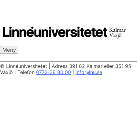
Skip
Skrivbanken
to
content
Meny
© Linnéuniversitetet
|
Adress 391 82 Kalmar eller 351 95
Växjö
|
Telefon
0772-28 80 00
|
info@lnu.se