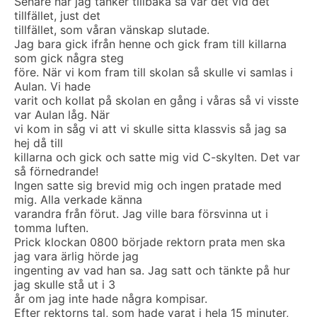
Senare när jag tänker tillbaka så var det vid det
tillfället, just det
tillfället, som våran vänskap slutade.
Jag bara gick ifrån henne och gick fram till killarna
som gick några steg
före. När vi kom fram till skolan så skulle vi samlas i
Aulan. Vi hade
varit och kollat på skolan en gång i våras så vi visste
var Aulan låg. När
vi kom in såg vi att vi skulle sitta klassvis så jag sa
hej då till
killarna och gick och satte mig vid C-skylten. Det var
så förnedrande!
Ingen satte sig brevid mig och ingen pratade med
mig. Alla verkade känna
varandra från förut. Jag ville bara försvinna ut i
tomma luften.
Prick klockan 0800 började rektorn prata men ska
jag vara ärlig hörde jag
ingenting av vad han sa. Jag satt och tänkte på hur
jag skulle stå ut i 3
år om jag inte hade några kompisar.
Efter rektorns tal, som hade varat i hela 15 minuter,