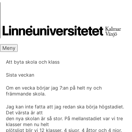
Skip
Skrivbanken
to
content
Meny
Att byta skola och klass
Sista veckan
Om en vecka börjar jag 7:an på helt ny och
främmande skola.
Jag kan inte fatta att jag redan ska börja högstadiet.
Det värsta är att
den nya skolan är så stor. På mellanstadiet var vi tre
klasser men nu helt
plötsligt blir vi 12 klasser. 4 sjuor, 4 åttor och 4 nior.