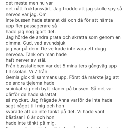
det mesta men nu var
det nått fruktansvärt. Jag trodde att jag skulle spy så
nervös var jag. Om
inte bussen hade stannat då och då för att hämta
upp fler passagerare så
hade jag nog gjort det.
Jag hörde de andra prata och skratta som genom en
dimma. Gud, vad avundsjuk
jag var på dem. De verkade inte vara ett dugg
nervösa. Tänk om man hade
haft nerver av stål.
Från busstationen var det 5 minu|ters gångväg upp
till skolan. Vi 7 från
Gemla gick tillsammans upp. Först då märkte jag att
de andra tjejerna hade
sminkat sig och bytt kläder på bussen. Så det var
därför de hade skrattat
så mycket. Jag frågade Anna varför de inte hade
sagt något till mig och hon
svarade att de inte tänkt på det. Vi hade varit
bästisar i 6 år och hon
hade inte tänkt på mig.