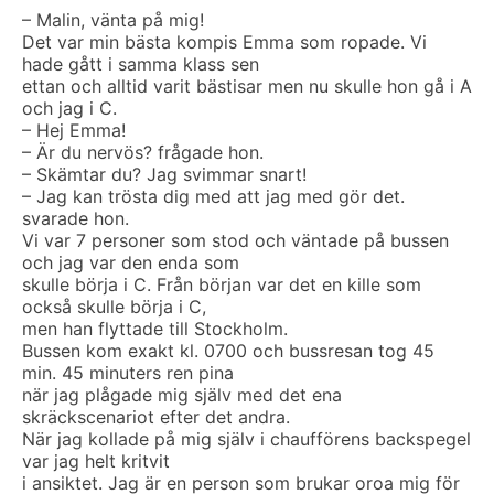
– Malin, vänta på mig!
Det var min bästa kompis Emma som ropade. Vi
hade gått i samma klass sen
ettan och alltid varit bästisar men nu skulle hon gå i A
och jag i C.
– Hej Emma!
– Är du nervös? frågade hon.
– Skämtar du? Jag svimmar snart!
– Jag kan trösta dig med att jag med gör det.
svarade hon.
Vi var 7 personer som stod och väntade på bussen
och jag var den enda som
skulle börja i C. Från början var det en kille som
också skulle börja i C,
men han flyttade till Stockholm.
Bussen kom exakt kl. 0700 och bussresan tog 45
min. 45 minuters ren pina
när jag plågade mig själv med det ena
skräckscenariot efter det andra.
När jag kollade på mig själv i chaufförens backspegel
var jag helt kritvit
i ansiktet. Jag är en person som brukar oroa mig för