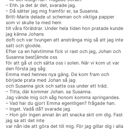
– Ehh. ja det är det, svarade jag.
– Då sätter jag mig framför er, sa Susanna.
Britt-Marie delade ut scheman och viktiga papper
som vi skulle ta med hem
till våra föräldrar. Under hela tiden hon pratade kunde
jag känna Johans
doft och var tvungen att anstränga mig så att jag inte
satt och glodde.
Efter ca en halvtimme fick vi rast och jag, Johan och
Susanna best|ämde oss
för att gå ut och sätta oss i solen. När vi kom ut var
den första jag såg
Emma med hennes nya gäng. De kom fram och
började prata med Johan så jag
och Susanna gick och satte oss under ett träd.
– Titta, där kommer Johan. sa Susanna.
Jag vände mig och såg honom komma springandes.
– Vad har du gjort Emma egentligen? frågade han.
– Inget. Vadå då? svarade jag.
– Hon gör ingen annat än att snacka skit om dig. Fast
jag sa att det inte
var nån ide att göra det till mig. För jag gillar dig i alla