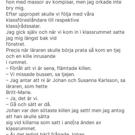
hon med massor av kompisar, men jag orkade inte
bry mig.
Efter uppropet skulle vi följa med våra
klassföreståndare till respektive
klass|rådssalar.
Jag gick själv och när vi kom in i klassrummet satte
jag mig längst bak vid
fönstret.
Precis när läraren skulle börja prata så kom en tjej
och en kille inrusande
i rummet.
– Förlåt att vi är sena, flämtade killen.
– Vi missade bussen, sa tjejen.
– Jag antar att ni är Johan och Susanna Karlsson, sa
läraren, som hette
Britt-Marie.
– Ja, det är vi.
– Gå och sätt er då.
Johan var den sötaste killen jag sett! men jag antog
att han skulle sätta
sig vid killarna som satt i and|ra änden av
klassrummet.
– Är det ledigt här? frågade Johan.