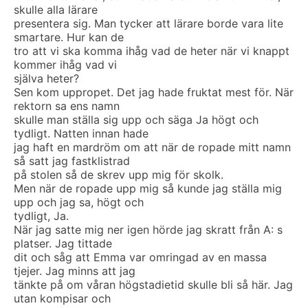
skulle alla lärare
presentera sig. Man tycker att lärare borde vara lite
smartare. Hur kan de
tro att vi ska komma ihåg vad de heter när vi knappt
kommer ihåg vad vi
själva heter?
Sen kom uppropet. Det jag hade fruktat mest för. När
rektorn sa ens namn
skulle man ställa sig upp och säga Ja högt och
tydligt. Natten innan hade
jag haft en mardröm om att när de ropade mitt namn
så satt jag fastklistrad
på stolen så de skrev upp mig för skolk.
Men när de ropade upp mig så kunde jag ställa mig
upp och jag sa, högt och
tydligt, Ja.
När jag satte mig ner igen hörde jag skratt från A: s
platser. Jag tittade
dit och såg att Emma var omringad av en massa
tjejer. Jag minns att jag
tänkte på om våran högstadietid skulle bli så här. Jag
utan kompisar och