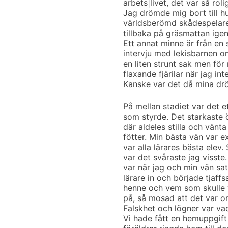
arbets|livet, det var så roli
Jag drömde mig bort till hu
världsberömd skådespelare.
tillbaka på gräsmattan igen
Ett annat minne är från en 
intervju med lekisbarnen om
en liten strunt sak men för
flaxande fjärilar när jag i
Kanske var det då mina dröm
På mellan stadiet var det e
som styrde. Det starkaste 
där aldeles stilla och vänt
fötter. Min bästa vän var e
var alla lärares bästa elev. 
var det svåraste jag visste.
var när jag och min vän sat
lärare in och började tjaf
henne och vem som skulle v
på, så mosad att det var om
Falskhet och lögner var vad
Vi hade fått en hemuppgift