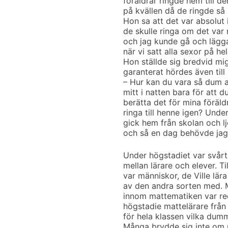
föräldrar ringde hem till d
på kvällen då de ringde så
Hon sa att det var absolut 
de skulle ringa om det var 
och jag kunde gå och lägga 
när vi satt alla sexor på hel
Hon ställde sig bredvid mig
garanterat hördes även till 
– Hur kan du vara så dum at
mitt i natten bara för att d
berätta det för mina föräl
ringa till henne igen? Und
gick hem från skolan och ljö
och så en dag behövde jag i
Under högstadiet var svårt
mellan lärare och elever. T
var människor, de Ville lära 
av den andra sorten med. Mi
innom mattematiken var red
högstadie mattelärare frå
för hela klassen vilka dumm
Många brydde sig inte om 