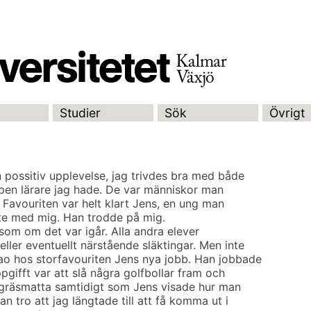
Studier
Sök
Övrigt
n possitiv upplevelse, jag trivdes bra med både
oppen lärare jag hade. De var människor man
. Favouriten var helt klart Jens, en ung man
kte med mig. Han trodde på mig.
som om det var igår. Alla andra elever
eller eventuellt närstående släktingar. Men inte
ao hos storfavouriten Jens nya jobb. Han jobbade
gifft var att slå några golfbollar fram och
or gräsmatta samtidigt som Jens visade hur man
an tro att jag längtade till att få komma ut i