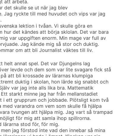
gt att arbeta.
r det skulle se ut när jag blev
 Jag ryckte till med huvudet och vips var jag
.
svenska lektion i tvåan. Vi skulle göra en
 hur det kändes att börja sklolan. Det var bara
 mig var uppgiften enorm. Min mage var full av
ntervjuade. Jag kände mig så stor och duktig.
mar om att bli Journalist väktes till liv.
tt helt annat spel. Det var Djungelns lag
över levde och dem som var lite svagare fick stå
a på att bli krossade av lärarnas klumpiga
xtremt duktig i skolan, hon lärde sig snabbt och
Själv var jag inte alls lika bra. Mattematik
 Ett starkt minne jag har från mellanstadiet
t i ett grupprum och jobbade. Plötsligt kom två
fsa med varandra om vem som skulle få hjälpa
ara tvungen att hjälpa mig. Jag vart så trampad
öjligt för mig att samla ihop spillrorna.
 lärarna stod för, för mig.
 men jag förstod inte vad den innebar så mina