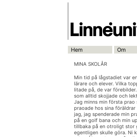
Skip
Skrivbanken
to
content
Hem
Om
MINA SKOLÅR
Min tid på lågstadiet var e
lärare och elever. Vilka t
litade på, de var förebilder
som alltid skojjade och le
Jag minns min första prao 
praoade hos sina föräldrar 
jag, jag spenderade min pr
på en golf bana och min upp
tillbaka på en otroligt st
egentligen skulle göra. Ni k