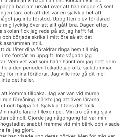
en lärarinnan vi hade i ämnet. Klockan var nio
 pappa bad om ursäkt över att han ringde så sent.
ingen fara och att det var en självklarhet att
något jag inte förstod. Uppgiften blev förklarad
mig lycklig över att allt gått bra. Dagen efter,
a skolan fick jag reda på att jag hafft fel.
 och började skrika i mitt öra så att det
klassrummen intill.
t du låter dina föräldrar ringa hem till mig
u inte förstår en uppgift. Inte vågade jag
drar. Vem vet vad som hade hännt om jag bett dom
er hela den perioden fejkade jag ofta sjukdommar,
g för mina föräldrar. Jag ville inte gå dit mer
nte det heller.
 att komma tillbaka. Jag var van vid muren
ill min förvåning märkte jag att även lärarna
ut och hjälpa till. Självklart fans det follk
n matte lärare tillexempel. Min tro på mig själv
an på noll. Gjorde jag någongong fel var min
n högstadiet snabbt framme vid min bänk och visade
a fel jag gjort.
när han visade upp deras böcker. Men för mig var