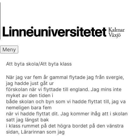
Skip
Skrivbanken
to
content
Meny
Att byta skola/Att byta klass
När jag var fem år gammal flytade jag från svergie,
jag hadde just gåt ur
förskolan när vi flyttade till england. Jag mins inte
myket av den tiden i
både skolan och byn som vi hadde flyttat till, jag va
nemeligen bara fem
när vi hadde flyttat dit. Jag kommer ihåg att i skolan
satt jag längst bak
i klass rummet på det högra bordet på den vänstra
sidan, Lärarinnan som jag