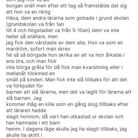
borgan snäll men efter ett tag så framstälde det sig
att hon va en riktig
Häxa, dem andra lärarna som gobade i grund skolan
(grundskolan va från 1an
till 4 och högstadiet va från 5-10an) dem va inte
heller så snällare, men
jag fick den värstaste av dem alla. Hon va som en
mardröm, sofort man skrev
fel så så börgade hon skrika en alt va hon årkade i
ens öra, och man fick
inte börga gråta för då fick man kvarsitning eller i
mellanåt tilokmed en
smäll på kinden. Man fick inte slå tillbaks för att det
va förbjudet för
barnen att slå lärarna, men det va laglit för lärarna att
slå barnen. Jag
kommer ihåg en kille som en gång slog tillbaks efter
att läraren hadde
slagit honnom, då vart han utkastad ur skolan och
han hamnade i ett barn
hemm. I dagens läge skulle jag ha slagit tillbaks, jag
skulle ha skitit i