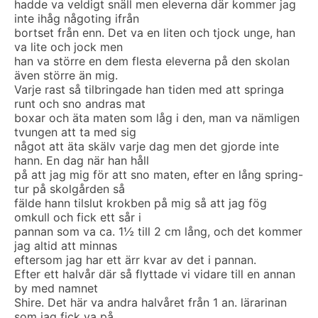
hadde va veldigt snäll men eleverna där kommer jag
inte ihåg någoting ifrån
bortset från enn. Det va en liten och tjock unge, han
va lite och jock men
han va större en dem flesta eleverna på den skolan
även större än mig.
Varje rast så tilbringade han tiden med att springa
runt och sno andras mat
boxar och äta maten som låg i den, man va nämligen
tvungen att ta med sig
något att äta skälv varje dag men det gjorde inte
hann. En dag när han håll
på att jag mig för att sno maten, efter en lång spring-
tur på skolgården så
fälde hann tilslut krokben på mig så att jag fög
omkull och fick ett sår i
pannan som va ca. 1½ till 2 cm lång, och det kommer
jag altid att minnas
eftersom jag har ett ärr kvar av det i pannan.
Efter ett halvår där så flyttade vi vidare till en annan
by med namnet
Shire. Det här va andra halvåret från 1 an. lärarinan
som jag fick va på