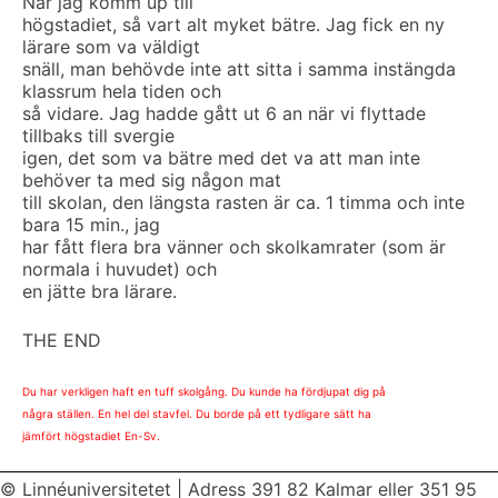
När jag komm up till
högstadiet, så vart alt myket bätre. Jag fick en ny
lärare som va väldigt
snäll, man behövde inte att sitta i samma instängda
klassrum hela tiden och
så vidare. Jag hadde gått ut 6 an när vi flyttade
tillbaks till svergie
igen, det som va bätre med det va att man inte
behöver ta med sig någon mat
till skolan, den längsta rasten är ca. 1 timma och inte
bara 15 min., jag
har fått flera bra vänner och skolkamrater (som är
normala i huvudet) och
en jätte bra lärare.
THE END
Du har verkligen haft en tuff skolgång. Du kunde ha fördjupat dig på
några ställen. En hel del stavfel. Du borde på ett tydligare sätt ha
jämfört högstadiet En-Sv.
© Linnéuniversitetet
|
Adress 391 82 Kalmar eller 351 95