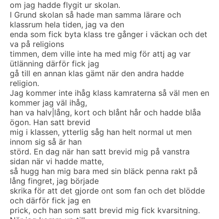
om jag hadde flygit ur skolan.
I Grund skolan så hade man samma lärare och
klassrum hela tiden, jag va den
enda som fick byta klass tre gånger i väckan och det
va på religions
timmen, dem ville inte ha med mig för attj ag var
ütlänning därför fick jag
gå till en annan klas gämt när den andra hadde
religion.
Jag kommer inte ihåg klass kamraterna så väl men en
kommer jag väl ihåg,
han va halv|lång, kort och blånt hår och hadde blåa
ögon. Han satt brevid
mig i klassen, ytterlig såg han helt normal ut men
innom sig så är han
störd. En dag när han satt brevid mig på vanstra
sidan när vi hadde matte,
så hugg han mig bara med sin bläck penna rakt på
lång fingret, jag började
skrika för att det gjorde ont som fan och det blödde
och därför fick jag en
prick, och han som satt brevid mig fick kvarsitning.