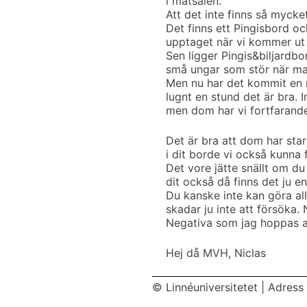
i matsalen.
Att det inte finns så mycke
Det finns ett Pingisbord oc
upptaget när vi kommer ut 
Sen ligger Pingis&biljardbo
små ungar som stör när ma
Men nu har det kommit en n
lugnt en stund det är bra.
men dom har vi fortfarande
Det är bra att dom har star
i dit borde vi också kunna få
Det vore jätte snällt om du
dit också då finns det ju en
Du kanske inte kan göra al
skadar ju inte att försöka.
Negativa som jag hoppas at
Hej då MVH, Niclas
© Linnéuniversitetet
|
Adress 