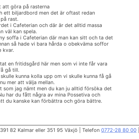
t att göra på rasterna
h ett biljardbord men det är oftast redan
på rast.
rdet i Cafeterian och där är det alltid massa
n väl kan spela.
y soffa i Cafeterian där man kan sitt och ta det
 Innan så hade vi bara hårda o obekväma soffor
 kvar.
tat en fritidsgård här men som vi inte får vara
 gå till.
 skulle kunna kolla upp om vi skulle kunna få gå
nu mer att välja mellan.
lt som jag nämt men du kan ju alltid försöka det
 Nu har du fått några av mina Possetiva och
t du kanske kan förbättra och göra bättre.
391 82 Kalmar eller 351 95 Växjö
|
Telefon
0772-28 80 00