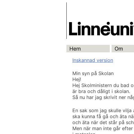
Skip
Skrivbanken
to
content
Hem
Om
Inskannad version
Min syn på Skolan
Hej!
Hej Skolministern du bad o
är bra och dåligt i skolan.
Så nu har jag skrivit ner nå
En sak som jag skulle vilja 
ska kunna få gå och äta när 
och äta när det står på sc
Men när man inte går efter