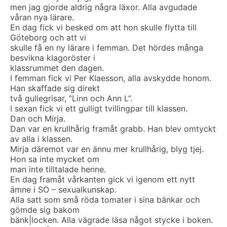
men jag gjorde aldrig några läxor. Alla avgudade
våran nya lärare.
En dag fick vi besked om att hon skulle flytta till
Göteborg och att vi
skulle få en ny lärare i femman. Det hördes många
besvikna klagoröster i
klassrummet den dagen.
I femman fick vi Per Klaesson, alla avskydde honom.
Han skaffade sig direkt
två gullegrisar, ”Linn och Ann L”.
I sexan fick vi ett gulligt tvillingpar till klassen.
Dan och Mirja.
Dan var en krullhårig framåt grabb. Han blev omtyckt
av alla i klassen.
Mirja däremot var en ännu mer krullhårig, blyg tjej.
Hon sa inte mycket om
man inte tilltalade henne.
En dag framåt vårkanten gick vi igenom ett nytt
ämne i SO – sexualkunskap.
Alla satt som små röda tomater i sina bänkar och
gömde sig bakom
bänk|locken. Alla vägrade läsa något stycke i boken.