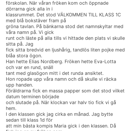
förskolan. När våran fröken kom och öppnade
dörrarna gick alla in i
klassrummet. Det stod VÄLKOMMEN TILL KLASS 1C
med blå bokstäver fram på
gröna tavlan. På bänkarna stod det namnskyltar med
våra namn på. Vi gick
runt och läste på alla tills vi hittade den plats vi skulle
sitta på. Jag
fick sitta bredvid en ljushårig, tandlös liten pojke med
blåa stora ögon.
Han hette Elias Nordberg. Fröken hette Eva-Lotta
och var en rund, snäll
tant med glasögon mitt i det runda ansiktet.
Hon ropade upp våra namn och då skulle vi räcka
upp handen.
Föräldrarna fick en massa papper som det stod vilket
datum terminen började
och slutade på. När klockan var halv tio fick vi gå
hem.
I den klassen gick jag cirka en månad. Jag bytte
sedan till klass 1d för
att min bästa kompis Maria gick i den klassen. Då