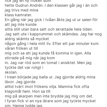
fick jag en ny fröken som
hette Gudrun Andrén. I den klassen går jag i än och
jag trivs med mina
klass kamrater.
En gång när jag gick i tvåan åkte jag ut ur salen för
att jag inte kunde
sitta still utan bara satt och skrattade hela tiden.
Jag satt ute i kapprummet och skämdes. Jag har nog
aldrig skämts så mycket
någon gång i hela mitt liv. Efter ett par minuter kom
våran fröken ut till
mig och sa att jag kunde få komma in igen. Alla
stirrade på mig när jag kom
in. Jag var röd som en tomat i ansiktet. Men jag
tyckte det var roligt i
skolan.
I trean började jag balla ur. Jag gjorde aldrig mina
läxor. Jag gjorde
alltid tvärt imot frökens vilja. Mamma fick ofta
klagomål hem. Hon sa till
mig på skarpen men inte brydde jag mig om det.
I fyran fick vi en nya lärare som jag tyckte mycket
om. Henne lydde jag,