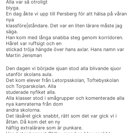
Alla var så otroligt
blyga.
En dag åkte vi upp till Persberg för att hälsa på våran
nya
klassföre|ståndare. Det var en liten lärare måste jag
säga.
Han kom med långa snabba steg genom korridoren.
Håret var ruffsigt och en
stickad tröja hängde över hans axlar. Hans namn var
Martin Jensman
Den dagen vi började sjuan stod alla blivande sjuor
utanför skolans aula.
Det kom elever från Letorpsskolan, Toftebyskolan
och Torparskolan. Alla
studerade nyfiket alla.
Alla klasser stod i smågrupper och komenterade alla
nya kamraterna från dom
andra skolorna.
Det läsåret gick snabbt, rätt som det var gick vi i
åttan. Då kom det en ny
häftig extralärare som är punkare.