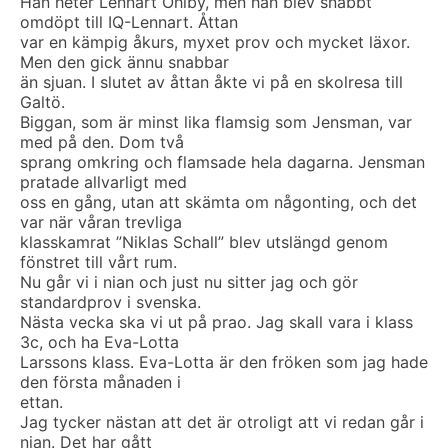
Han heter Lennart Ohlby, men han blev snabbt
omdöpt till IQ-Lennart. Åttan
var en kämpig åkurs, myxet prov och mycket läxor.
Men den gick ännu snabbar
än sjuan. I slutet av åttan åkte vi på en skolresa till
Galtö.
Biggan, som är minst lika flamsig som Jensman, var
med på den. Dom två
sprang omkring och flamsade hela dagarna. Jensman
pratade allvarligt med
oss en gång, utan att skämta om någonting, och det
var när våran trevliga
klasskamrat ”Niklas Schall” blev utslängd genom
fönstret till vårt rum.
Nu går vi i nian och just nu sitter jag och gör
standardprov i svenska.
Nästa vecka ska vi ut på prao. Jag skall vara i klass
3c, och ha Eva-Lotta
Larssons klass. Eva-Lotta är den fröken som jag hade
den första månaden i
ettan.
Jag tycker nästan att det är otroligt att vi redan går i
nian. Det har gått