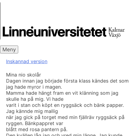
Skip
Skrivbanken
to
content
Meny
Inskannad version
Mina nio skolår
Dagen innan jag började första klass kändes det som
jag hade myror i magen.
Mamma hade hängt fram en vit klänning som jag
skulle ha på mig. Vi hade
varit i stan och köpt en ryggsäck och bänk papper.
Jag kännde mig mallig
när jag gick på torget med min fjällräv ryggsäck på
ryggen. Bänkpappret var
blått med rosa pantern på.
Den kvällen låg jag och vred mig länge. Jag kunde