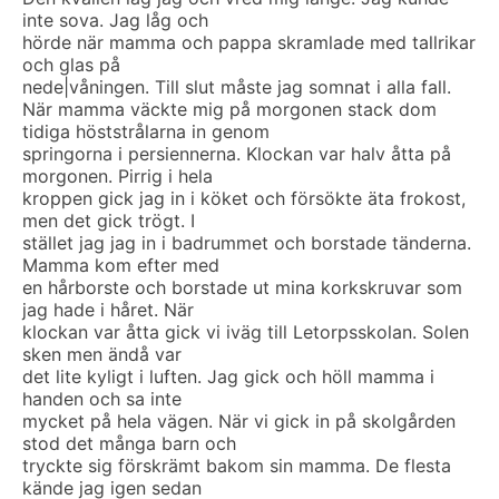
inte sova. Jag låg och
hörde när mamma och pappa skramlade med tallrikar
och glas på
nede|våningen. Till slut måste jag somnat i alla fall.
När mamma väckte mig på morgonen stack dom
tidiga höststrålarna in genom
springorna i persiennerna. Klockan var halv åtta på
morgonen. Pirrig i hela
kroppen gick jag in i köket och försökte äta frokost,
men det gick trögt. I
stället jag jag in i badrummet och borstade tänderna.
Mamma kom efter med
en hårborste och borstade ut mina korkskruvar som
jag hade i håret. När
klockan var åtta gick vi iväg till Letorpsskolan. Solen
sken men ändå var
det lite kyligt i luften. Jag gick och höll mamma i
handen och sa inte
mycket på hela vägen. När vi gick in på skolgården
stod det många barn och
tryckte sig förskrämt bakom sin mamma. De flesta
kände jag igen sedan