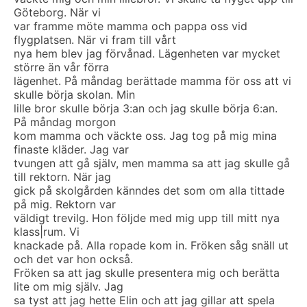
Göteborg. När vi
var framme möte mamma och pappa oss vid
flygplatsen. När vi fram till vårt
nya hem blev jag förvånad. Lägenheten var mycket
större än vår förra
lägenhet. På måndag berättade mamma för oss att vi
skulle börja skolan. Min
lille bror skulle börja 3:an och jag skulle börja 6:an.
På måndag morgon
kom mamma och väckte oss. Jag tog på mig mina
finaste kläder. Jag var
tvungen att gå själv, men mamma sa att jag skulle gå
till rektorn. När jag
gick på skolgården känndes det som om alla tittade
på mig. Rektorn var
väldigt trevilg. Hon följde med mig upp till mitt nya
klass|rum. Vi
knackade på. Alla ropade kom in. Fröken såg snäll ut
och det var hon också.
Fröken sa att jag skulle presentera mig och berätta
lite om mig själv. Jag
sa tyst att jag hette Elin och att jag gillar att spela