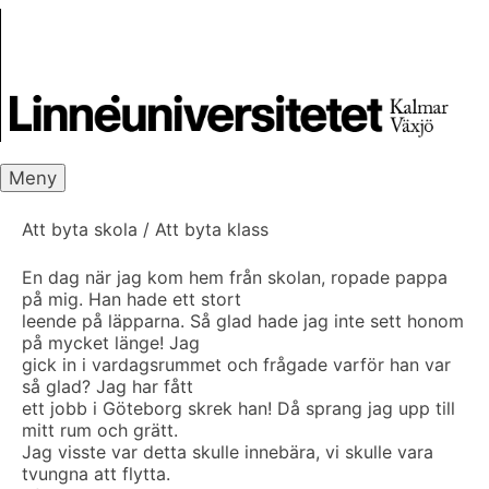
Skip
Skrivbanken
to
content
Meny
Att byta skola / Att byta klass
En dag när jag kom hem från skolan, ropade pappa
på mig. Han hade ett stort
leende på läpparna. Så glad hade jag inte sett honom
på mycket länge! Jag
gick in i vardagsrummet och frågade varför han var
så glad? Jag har fått
ett jobb i Göteborg skrek han! Då sprang jag upp till
mitt rum och grätt.
Jag visste var detta skulle innebära, vi skulle vara
tvungna att flytta.