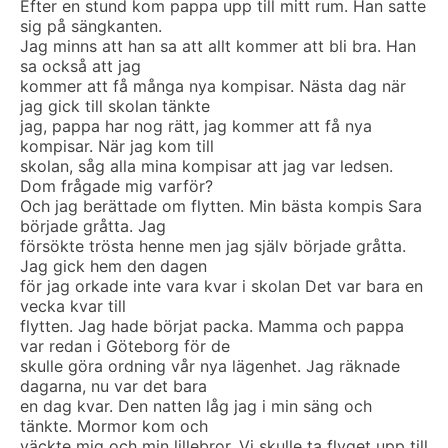
Efter en stund kom pappa upp till mitt rum. Han satte
sig på sängkanten.
Jag minns att han sa att allt kommer att bli bra. Han
sa också att jag
kommer att få många nya kompisar. Nästa dag när
jag gick till skolan tänkte
jag, pappa har nog rätt, jag kommer att få nya
kompisar. När jag kom till
skolan, såg alla mina kompisar att jag var ledsen.
Dom frågade mig varför?
Och jag berättade om flytten. Min bästa kompis Sara
började gråtta. Jag
försökte trösta henne men jag själv började gråtta.
Jag gick hem den dagen
för jag orkade inte vara kvar i skolan Det var bara en
vecka kvar till
flytten. Jag hade börjat packa. Mamma och pappa
var redan i Göteborg för de
skulle göra ordning vår nya lägenhet. Jag räknade
dagarna, nu var det bara
en dag kvar. Den natten låg jag i min säng och
tänkte. Mormor kom och
väckte mig och min lillebror. Vi skulle ta flyget upp till