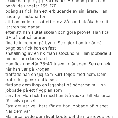
skulle han gå bygg. Kurt hade 160 poäng men han
behövde ungefär 165-170
poäng så fick han ett erbjudande av sin lärare. Han
hade ig i historia för
att han hade missat ett prov. Så han fick åka hem till
läraren två dagar
efter att han slutat skolan och göra provet. Han fick
G+ på det så läraren
fixade in honom på bygg. Sen gick han tre år på
bygg sen fick han en fast
anställning av en rik man i stockholm. Han jobbade 8
timmar om dan svart.
Han fick ungefär 35-40 tusen i månaden. Sen en helg
när han var på krogen
träffade han en tjej som Kurt följde med hem. Dem
träffades ganska ofta sen
flyttade dem ihop en lägenhet på södermalm. Hon
jobbade på ett flygplan som
servitör. Hon fick ta med han två veckor till Mallorca
för halva priset.
Fast det var vell bara för att hon jobbade på planet.
När dem var i
Mallorca levde dom livet köpte det dem behövde och