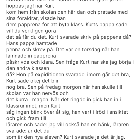
hoppas jag! när Kurt
kom hem från skolan den här dan och pratade med
sina föräldrar, visade han
dem papprena för att byta klass. Kurts pappa sade
vill du verkligen göra
det så får du det. Kurt svarade skriv på pappena då?
Hans pappa hämtade
penna och skrev på. Det var en torsdag när han
lämnade in papprena
påskrivda och klara. Sen fråga Kurt när ska jag börja i
den andra klassen
då? Hon på expiditionen svarade: imorn går det bra,
Kurt sade okej det blir
nog bra. Sen på fredag morgon när han skulle till
skolan var han nervös och
det kurra i magen. När det ringde in gick han in i
klassrummet, men Kurt
såg ingen bänk över åt sig, han vart illröd i ansiktet
och gick fram till
läraren och sade: jag vill också han en bänk, läraren
svarade: är det du
som är den nya eleven? Kurt svarade ja det är jag.