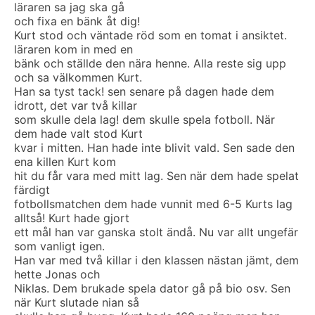
läraren sa jag ska gå
och fixa en bänk åt dig!
Kurt stod och väntade röd som en tomat i ansiktet.
läraren kom in med en
bänk och ställde den nära henne. Alla reste sig upp
och sa välkommen Kurt.
Han sa tyst tack! sen senare på dagen hade dem
idrott, det var två killar
som skulle dela lag! dem skulle spela fotboll. När
dem hade valt stod Kurt
kvar i mitten. Han hade inte blivit vald. Sen sade den
ena killen Kurt kom
hit du får vara med mitt lag. Sen när dem hade spelat
färdigt
fotbollsmatchen dem hade vunnit med 6-5 Kurts lag
alltså! Kurt hade gjort
ett mål han var ganska stolt ändå. Nu var allt ungefär
som vanligt igen.
Han var med två killar i den klassen nästan jämt, dem
hette Jonas och
Niklas. Dem brukade spela dator gå på bio osv. Sen
när Kurt slutade nian så