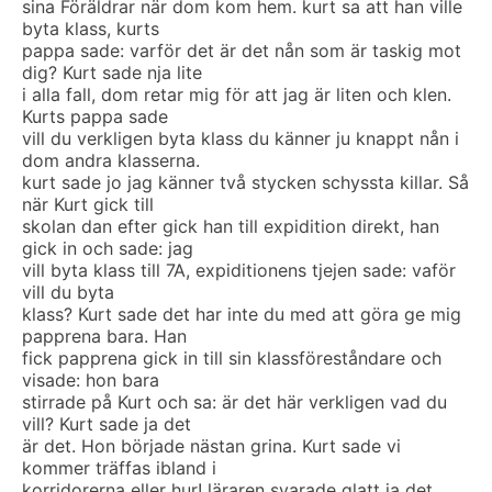
sina Föräldrar när dom kom hem. kurt sa att han ville
byta klass, kurts
pappa sade: varför det är det nån som är taskig mot
dig? Kurt sade nja lite
i alla fall, dom retar mig för att jag är liten och klen.
Kurts pappa sade
vill du verkligen byta klass du känner ju knappt nån i
dom andra klasserna.
kurt sade jo jag känner två stycken schyssta killar. Så
när Kurt gick till
skolan dan efter gick han till expidition direkt, han
gick in och sade: jag
vill byta klass till 7A, expiditionens tjejen sade: vaför
vill du byta
klass? Kurt sade det har inte du med att göra ge mig
papprena bara. Han
fick papprena gick in till sin klassföreståndare och
visade: hon bara
stirrade på Kurt och sa: är det här verkligen vad du
vill? Kurt sade ja det
är det. Hon började nästan grina. Kurt sade vi
kommer träffas ibland i
korridorerna eller hur! läraren svarade glatt ja det