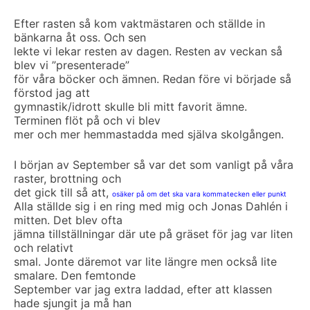
Efter rasten så kom vaktmästaren och ställde in
bänkarna åt oss. Och sen
lekte vi lekar resten av dagen. Resten av veckan så
blev vi ”presenterade”
för våra böcker och ämnen. Redan före vi började så
förstod jag att
gymnastik/idrott skulle bli mitt favorit ämne.
Terminen flöt på och vi blev
mer och mer hemmastadda med själva skolgången.
I början av September så var det som vanligt på våra
raster, brottning och
det gick till så att,
osäker på om det ska vara kommatecken eller punkt
Alla ställde sig i en ring med mig och Jonas Dahlén i
mitten. Det blev ofta
jämna tillställningar där ute på gräset för jag var liten
och relativt
smal. Jonte däremot var lite längre men också lite
smalare. Den femtonde
September var jag extra laddad, efter att klassen
hade sjungit ja må han