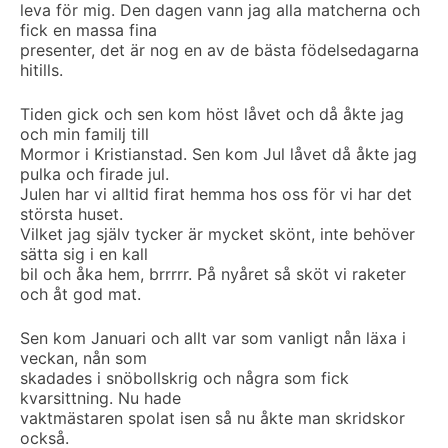
leva för mig. Den dagen vann jag alla matcherna och
fick en massa fina
presenter, det är nog en av de bästa födelsedagarna
hitills.
Tiden gick och sen kom höst låvet och då åkte jag
och min familj till
Mormor i Kristianstad. Sen kom Jul låvet då åkte jag
pulka och firade jul.
Julen har vi alltid firat hemma hos oss för vi har det
största huset.
Vilket jag själv tycker är mycket skönt, inte behöver
sätta sig i en kall
bil och åka hem, brrrrr. På nyåret så sköt vi raketer
och åt god mat.
Sen kom Januari och allt var som vanligt nån läxa i
veckan, nån som
skadades i snöbollskrig och några som fick
kvarsittning. Nu hade
vaktmästaren spolat isen så nu åkte man skridskor
också.