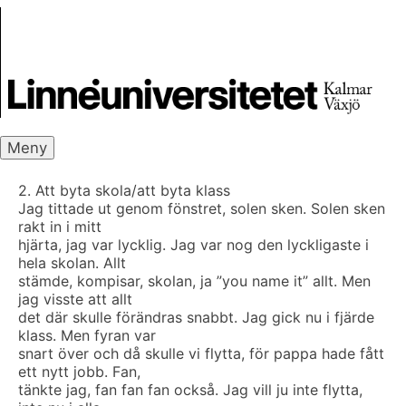
Skip
Skrivbanken
to
content
Meny
2. Att byta skola/att byta klass
Jag tittade ut genom fönstret, solen sken. Solen sken
rakt in i mitt
hjärta, jag var lycklig. Jag var nog den lyckligaste i
hela skolan. Allt
stämde, kompisar, skolan, ja ”you name it” allt. Men
jag visste att allt
det där skulle förändras snabbt. Jag gick nu i fjärde
klass. Men fyran var
snart över och då skulle vi flytta, för pappa hade fått
ett nytt jobb. Fan,
tänkte jag, fan fan fan också. Jag vill ju inte flytta,