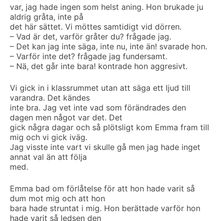
var, jag hade ingen som helst aning. Hon brukade ju
aldrig gråta, inte på
det här sättet. Vi möttes samtidigt vid dörren.
– Vad är det, varför gråter du? frågade jag.
– Det kan jag inte säga, inte nu, inte än! svarade hon.
– Varför inte det? frågade jag fundersamt.
– Nä, det går inte bara! kontrade hon aggresivt.
Vi gick in i klassrummet utan att säga ett ljud till
varandra. Det kändes
inte bra. Jag vet inte vad som förändrades den
dagen men något var det. Det
gick några dagar och så plötsligt kom Emma fram till
mig och vi gick iväg.
Jag visste inte vart vi skulle gå men jag hade inget
annat val än att följa
med.
Emma bad om förlåtelse för att hon hade varit så
dum mot mig och att hon
bara hade struntat i mig. Hon berättade varför hon
hade varit så ledsen den