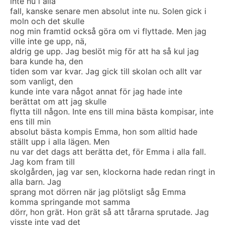
inte nu i alla
fall, kanske senare men absolut inte nu. Solen gick i
moln och det skulle
nog min framtid också göra om vi flyttade. Men jag
ville inte ge upp, nä,
aldrig ge upp. Jag beslöt mig för att ha så kul jag
bara kunde ha, den
tiden som var kvar. Jag gick till skolan och allt var
som vanligt, den
kunde inte vara något annat för jag hade inte
berättat om att jag skulle
flytta till någon. Inte ens till mina bästa kompisar, inte
ens till min
absolut bästa kompis Emma, hon som alltid hade
ställt upp i alla lägen. Men
nu var det dags att berätta det, för Emma i alla fall.
Jag kom fram till
skolgården, jag var sen, klockorna hade redan ringt in
alla barn. Jag
sprang mot dörren när jag plötsligt såg Emma
komma springande mot samma
dörr, hon grät. Hon grät så att tårarna sprutade. Jag
visste inte vad det