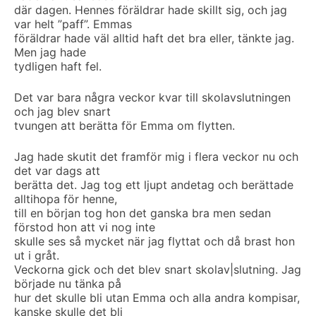
där dagen. Hennes föräldrar hade skillt sig, och jag
var helt ”paff”. Emmas
föräldrar hade väl alltid haft det bra eller, tänkte jag.
Men jag hade
tydligen haft fel.
Det var bara några veckor kvar till skolavslutningen
och jag blev snart
tvungen att berätta för Emma om flytten.
Jag hade skutit det framför mig i flera veckor nu och
det var dags att
berätta det. Jag tog ett ljupt andetag och berättade
alltihopa för henne,
till en början tog hon det ganska bra men sedan
förstod hon att vi nog inte
skulle ses så mycket när jag flyttat och då brast hon
ut i gråt.
Veckorna gick och det blev snart skolav|slutning. Jag
började nu tänka på
hur det skulle bli utan Emma och alla andra kompisar,
kanske skulle det bli