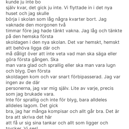
kunde ju inte bo
själv kvar, det gick ju inte. Vi flyttade in i det nya
huset och jag skulle
börja i skolan som låg några kvarter bort. Jag
vaknade den morgonen två
timmar före jag hade tänkt vakna. Jag låg och tänkte
på den hemska första
skoldagen i den nya skolan. Det var hemskt, hemskt
att behöva ligga där och
må dåligt över att inte veta vad man ska säga eller
göra första gången. Ska
man vara glad och sprallig eller ska man vara lugn
och blyg. Den första
skoldagen kom och var snart förbipasserad. Jag var
ingen av de där
personerna, jag var mig själv. Lite av varje, precis
som jag brukade vara.
Inte för sprallig och inte för blyg, bara alldeles
alldeles lagom. Det gick
bra, jag har många kompisar och allt går bra. Det är
bra att skriva det här
att få ur sig sina tankar och allt som ligger och
trycker. Vi ses!