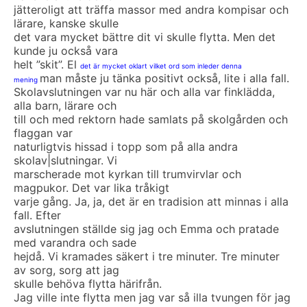
jätteroligt att träffa massor med andra kompisar och
lärare, kanske skulle
det vara mycket bättre dit vi skulle flytta. Men det
kunde ju också vara
helt ”skit”. El
det är mycket oklart vilket ord som inleder denna
man måste ju tänka positivt också, lite i alla fall.
mening
Skolavslutningen var nu här och alla var finklädda,
alla barn, lärare och
till och med rektorn hade samlats på skolgården och
flaggan var
naturligtvis hissad i topp som på alla andra
skolav|slutningar. Vi
marscherade mot kyrkan till trumvirvlar och
magpukor. Det var lika tråkigt
varje gång. Ja, ja, det är en tradision att minnas i alla
fall. Efter
avslutningen ställde sig jag och Emma och pratade
med varandra och sade
hejdå. Vi kramades säkert i tre minuter. Tre minuter
av sorg, sorg att jag
skulle behöva flytta härifrån.
Jag ville inte flytta men jag var så illa tvungen för jag