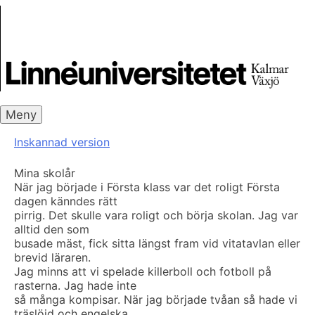
Skip
Skrivbanken
to
content
Meny
Inskannad version
Mina skolår
När jag började i Första klass var det roligt Första
dagen känndes rätt
pirrig. Det skulle vara roligt och börja skolan. Jag var
alltid den som
busade mäst, fick sitta längst fram vid vitatavlan eller
brevid läraren.
Jag minns att vi spelade killerboll och fotboll på
rasterna. Jag hade inte
så många kompisar. När jag började tvåan så hade vi
träslöjd och engelska