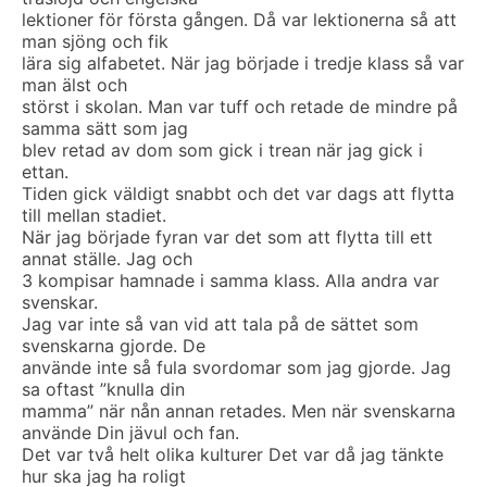
lektioner för första gången. Då var lektionerna så att
man sjöng och fik
lära sig alfabetet. När jag började i tredje klass så var
man älst och
störst i skolan. Man var tuff och retade de mindre på
samma sätt som jag
blev retad av dom som gick i trean när jag gick i
ettan.
Tiden gick väldigt snabbt och det var dags att flytta
till mellan stadiet.
När jag började fyran var det som att flytta till ett
annat ställe. Jag och
3 kompisar hamnade i samma klass. Alla andra var
svenskar.
Jag var inte så van vid att tala på de sättet som
svenskarna gjorde. De
använde inte så fula svordomar som jag gjorde. Jag
sa oftast ”knulla din
mamma” när nån annan retades. Men när svenskarna
använde Din jävul och fan.
Det var två helt olika kulturer Det var då jag tänkte
hur ska jag ha roligt