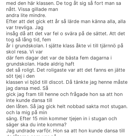
med den här klassen. De tog åt sig så fort man sa
nått. Vissa gillade man
andra lite mindre.
Efter att det gick ett år så lärde man känna alla, alla
var trevliga. Jag
insåg då att det var fel o svära på de sättet. Att det
tog så lång tid, fem
år i grundskolan. I sjätte klass åkte vi till tjärnnö på
skol resa. Vi var
där fem dagar det var de bästa fem dagarna i
grundskolan. Hade aldrig haft
det så roligt. Det roligaste var att det fanns en jätte
söt tjej i den
klassen vi bjöd till discot. Då tänkte jag henne måste
jag dansa med. Så
gick jag fram till henne och frågade hon sa att hon
inte kunde dansa till
den låten. Så jag gick helt nobbad sakta mot stugan.
och la mig på min
säng. Efter 15 min kommer tjejen in i stugan och
säger ska du inte komma?
Jag undrade varför. Hon sa att hon kunde dansa till