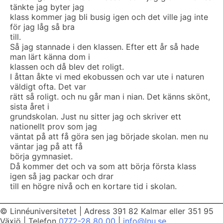
tänkte jag byter jag
klass kommer jag bli busig igen och det ville jag inte
för jag låg så bra
till.
Så jag stannade i den klassen. Efter ett år så hade
man lärt känna dom i
klassen och då blev det roligt.
I åttan åkte vi med ekobussen och var ute i naturen
väldigt ofta. Det var
rätt så roligt. och nu går man i nian. Det känns skönt,
sista året i
grundskolan. Just nu sitter jag och skriver ett
nationellt prov som jag
väntat på att få göra sen jag började skolan. men nu
väntar jag på att få
börja gymnasiet.
Då kommer det och va som att börja första klass
igen så jag packar och drar
till en högre nivå och en kortare tid i skolan.
© Linnéuniversitetet
|
Adress 391 82 Kalmar eller 351 95
Växjö
|
Telefon
0772-28 80 00
|
info@lnu.se