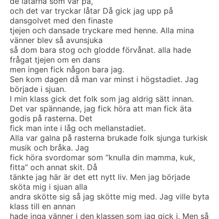
de låtarna som var på,
och det var tryckar låtar Då gick jag upp på
dansgolvet med den finaste
tjejen och dansade tryckare med henne. Alla mina
vänner blev så avunsjuka
så dom bara stog och glodde förvånat. alla hade
frågat tjejen om en dans
men ingen fick någon bara jag.
Sen kom dagen då man var minst i högstadiet. Jag
började i sjuan.
I min klass gick det folk som jag aldrig sätt innan.
Det var spännande, jag fick höra att man fick äta
godis på rasterna. Det
fick man inte i låg och mellanstadiet.
Alla var galna på rasterna brukade folk sjunga turkisk
musik och bråka. Jag
fick höra svordomar som ”knulla din mamma, kuk,
fitta” och annat skit. Då
tänkte jag här är det ett nytt liv. Men jag började
sköta mig i sjuan alla
andra skötte sig så jag skötte mig med. Jag ville byta
klass till en annan
hade inga vänner i den klassen som jag gick i. Men så