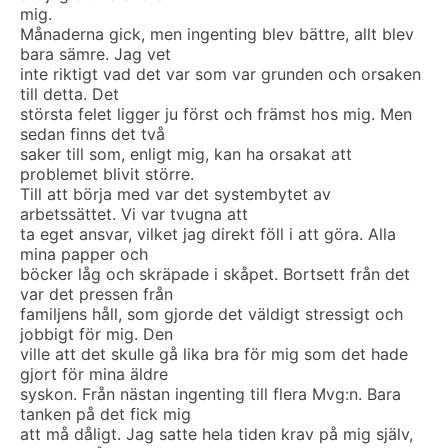
mig.
Månaderna gick, men ingenting blev bättre, allt blev
bara sämre. Jag vet
inte riktigt vad det var som var grunden och orsaken
till detta. Det
största felet ligger ju först och främst hos mig. Men
sedan finns det två
saker till som, enligt mig, kan ha orsakat att
problemet blivit större.
Till att börja med var det systembytet av
arbetssättet. Vi var tvugna att
ta eget ansvar, vilket jag direkt föll i att göra. Alla
mina papper och
böcker låg och skräpade i skåpet. Bortsett från det
var det pressen från
familjens håll, som gjorde det väldigt stressigt och
jobbigt för mig. Den
ville att det skulle gå lika bra för mig som det hade
gjort för mina äldre
syskon. Från nästan ingenting till flera Mvg:n. Bara
tanken på det fick mig
att må dåligt. Jag satte hela tiden krav på mig själv,