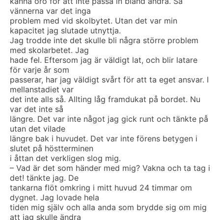
känna oro för att inte passa in bland andra. Så
vännerna var det inga
problem med vid skolbytet. Utan det var min
kapacitet jag slutade utnyttja.
Jag trodde inte det skulle bli några större problem
med skolarbetet. Jag
hade fel. Eftersom jag är väldigt lat, och blir latare
för varje år som
passerar, har jag väldigt svårt för att ta eget ansvar. I
mellanstadiet var
det inte alls så. Allting låg framdukat på bordet. Nu
var det inte så
längre. Det var inte något jag gick runt och tänkte på
utan det vilade
längre bak i huvudet. Det var inte förens betygen i
slutet på höstterminen
i åttan det verkligen slog mig.
– Vad är det som händer med mig? Vakna och ta tag i
det! tänkte jag. De
tankarna flöt omkring i mitt huvud 24 timmar om
dygnet. Jag lovade hela
tiden mig själv och alla anda som brydde sig om mig
att jag skulle ändra