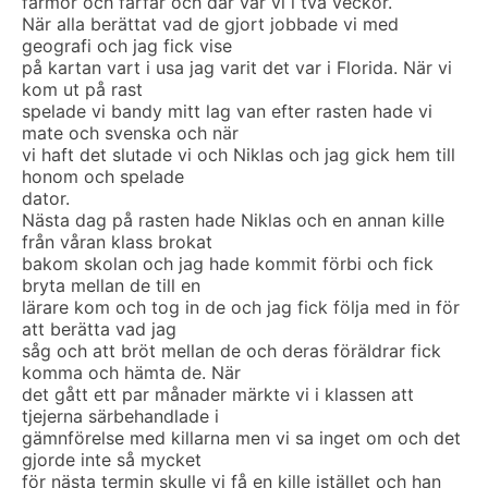
farmor och farfar och där var vi i två veckor.
När alla berättat vad de gjort jobbade vi med
geografi och jag fick vise
på kartan vart i usa jag varit det var i Florida. När vi
kom ut på rast
spelade vi bandy mitt lag van efter rasten hade vi
mate och svenska och när
vi haft det slutade vi och Niklas och jag gick hem till
honom och spelade
dator.
Nästa dag på rasten hade Niklas och en annan kille
från våran klass brokat
bakom skolan och jag hade kommit förbi och fick
bryta mellan de till en
lärare kom och tog in de och jag fick följa med in för
att berätta vad jag
såg och att bröt mellan de och deras föräldrar fick
komma och hämta de. När
det gått ett par månader märkte vi i klassen att
tjejerna särbehandlade i
gämnförelse med killarna men vi sa inget om och det
gjorde inte så mycket
för nästa termin skulle vi få en kille istället och han