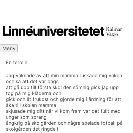
Skip
Skrivbanken
to
content
Meny
En termin
Jag vaknade av att min mamma ruskade mig vaken
och sa att det var dags
att gå upp till första skol den sömnig gick jag upp
tog på mig kläderna och
gick och åt frukost och gjorde mig i årdning för att
åka till skolan mamma
skjusade mig ditt när vi kom fram var det fullt med
ungar som sprang
ångkrig på skolgården och några spelade fotball på
skolgården det ringde i