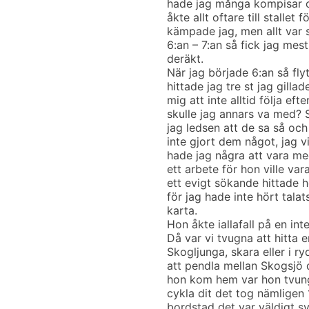
hade jag många kompisar oc
åkte allt oftare till stalle
kämpade jag, men allt var s
6:an – 7:an så fick jag me
deräkt.
När jag började 6:an så fly
hittade jag tre st jag gill
mig att inte alltid följa e
skulle jag annars va med? S
jag ledsen att de sa så och
inte gjort dem något, jag vi
hade jag några att vara m
ett arbete för hon ville va
ett evigt sökande hittade 
för jag hade inte hört tala
karta.
Hon åkte iallafall på en int
Då var vi tvugna att hitta 
Skogljunga, skara eller i r
att pendla mellan Skogsjö
hon kom hem var hon tvungen
cykla dit det tog nämligen 
bordstad det var väldigt sv