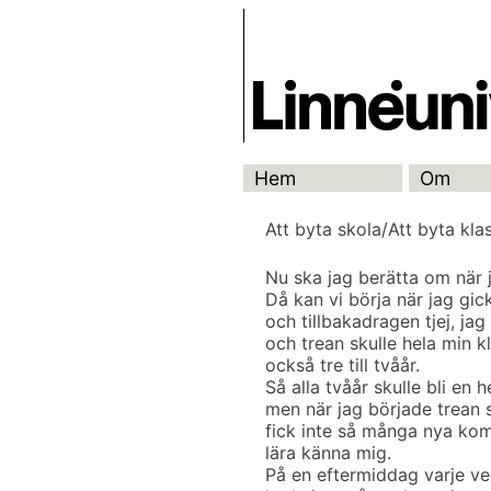
Skip
Skrivbanken
to
content
Hem
Om
Att byta skola/Att byta kla
Nu ska jag berätta om när j
Då kan vi börja när jag gick
och tillbakadragen tjej, j
och trean skulle hela min kl
också tre till tvåår.
Så alla tvåår skulle bli en 
men när jag började trean s
fick inte så många nya kom
lära känna mig.
På en eftermiddag varje vec