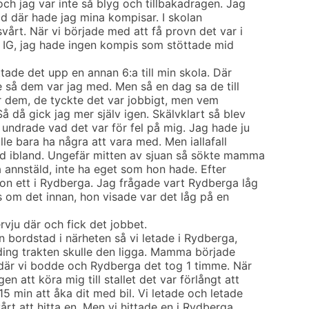
h jag var inte så blyg och tillbakadragen. Jag
t föd där hade jag mina kompisar. I skolan
vårt. När vi började med att få provn det var i
st IG, jag hade ingen kompis som stöttade mid
ttade det upp en annan 6:a till min skola. Där
ade så dem var jag med. Men så en dag sa de till
fter dem, de tyckte det var jobbigt, men vem
å då gick jag mer själv igen. Skälvklart så blev
 undrade vad det var för fel på mig. Jag hade ju
lle bara ha några att vara med. Men iallafall
ed ibland. Ungefär mitten av sjuan så sökte mamma
ra annstäld, inte ha eget som hon hade. Efter
hon ett i Rydberga. Jag frågade vart Rydberga låg
ts om det innan, hon visade var det låg på en
ervju där och fick det jobbet.
en bordstad i närheten så vi letade i Rydberga,
yding trakten skulle den ligga. Mamma började
 där vi bodde och Rydberga det tog 1 timme. När
 att köra mig till stallet det var förlångt att
15 min att åka dit med bil. Vi letade och letade
årt att hitta en. Men vi hittade en i Rydberga