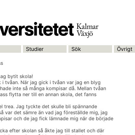
Studier
Sök
Övrigt
ss
ag bytit skola!
 i tvåan. När jag gick i tvåan var jag en blyg
ag hade inte så många kompisar då. Mellan tvåan
ass flytta ner till en annan skola, det fanns
hel trea. Jag tyckte det skulle bli spännande
å var det sämre än vad jag föreställde mig, jag
pisar och de jag fick lämnade mig när de började
ka efter skolan så åkte jag till stallet och där