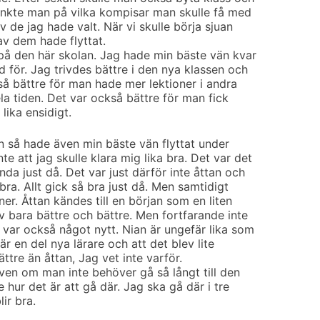
 tänkte man på vilka kompisar man skulle få med
v de jag hade valt. När vi skulle börja sjuan
 av dem hade flyttat.
på den här skolan. Jag hade min bäste vän kvar
 för. Jag trivdes bättre i den nya klassen och
kså bättre för man hade mer lektioner i andra
hela tiden. Det var också bättre för man fick
 lika ensidigt.
en så hade även min bäste vän flyttat under
e att jag skulle klara mig lika bra. Det var det
da just då. Det var just därför inte åttan och
 bra. Allt gick så bra just då. Men samtidigt
ner. Åttan kändes till en början som en liten
 bara bättre och bättre. Men fortfarande inte
 var också något nytt. Nian är ungefär lika som
är en del nya lärare och att det blev lite
ättre än åttan, Jag vet inte varför.
även om man inte behöver gå så långt till den
se hur det är att gå där. Jag ska gå där i tre
ir bra.