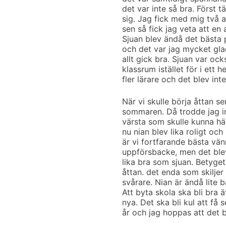
det var inte så bra. Först
sig. Jag fick med mig två a
sen så fick jag veta att en
Sjuan blev ändå det bästa 
och det var jag mycket glad
allt gick bra. Sjuan var oc
klassrum istället för i ett 
fler lärare och det blev inte
När vi skulle börja åttan s
sommaren. Då trodde jag int
värsta som skulle kunna hän
nu nian blev lika roligt och
är vi fortfarande bästa vän
uppförsbacke, men det blev
lika bra som sjuan. Betyget
åttan. det enda som skiljer 
svårare. Nian är ändå lite b
Att byta skola ska bli bra 
nya. Det ska bli kul att få 
år och jag hoppas att det bl