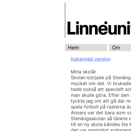
Skip
Skrivbanken
to
content
Hem
Om
Inskannad version
Mina skolår
Skolan började på Stenängs
mycket om det. Vi brukade 
hade också ett speciellt s
man skulle göra. Efter den 
tyckte jag om att gå där me
spela fotboll på rasterna ä
Annars var det bara som van
Stenängsskolan så tänkte m
till en ny skola kändes lit
det var samtidigt spännand