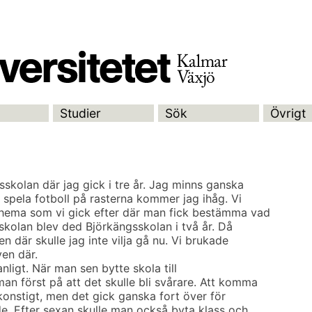
Studier
Sök
Övrigt
skolan där jag gick i tre år. Jag minns ganska
spela fotboll på rasterna kommer jag ihåg. Vi
chema som vi gick efter där man fick bestämma vad
skolan blev ded Björkängsskolan i två år. Då
n där skulle jag inte vilja gå nu. Vi brukade
ven där.
ligt. När man sen bytte skola till
an först på att det skulle bli svårare. Att komma
e konstigt, men det gick ganska fort över för
e. Efter sexan skulle man också byta klass och