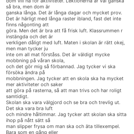
dom vill ha för aktiviteter. Lektionerna är väl ganska
så bra, men dom är
ganska långa. Det är långa dagar och mycket prov.
Det är härligt med långa raster ibland, fast det inte
finns någonting att
göra. Men det är bra att få frisk luft. Klassrummen r
instängda och det är
verkligen dåligt med luft. Maten i skolan är rätt okej,
men man tycker ju
inte om all mat förståss. Det är väldigt mycke
mobbning på våran skola,
och det gör mig så förbannad. Jag tycker vi ska
försöka ändra på
mobbningen. Jag tycker att en skola ska ha mycket
mer aktiviteter och saker
att göra på rasterna, så att man trivs och har roligt
samtidigt.
Skolan ska vara välgjord och se bra och trevlig ut.
Det ska vara bra luft
och mindre håltimmar. Jag tycker att skolan ska sitta
ihop på nått sätt så
man slipper frysa om man ska och äta tillexempel.
Bara som en gång eller