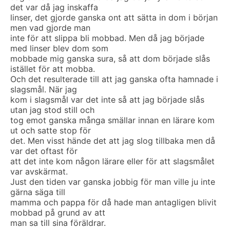
det var då jag inskaffa
linser, det gjorde ganska ont att sätta in dom i början
men vad gjorde man
inte för att slippa bli mobbad. Men då jag började
med linser blev dom som
mobbade mig ganska sura, så att dom började slås
istället för att mobba.
Och det resulterade till att jag ganska ofta hamnade i
slagsmål. När jag
kom i slagsmål var det inte så att jag började slås
utan jag stod still och
tog emot ganska många smällar innan en lärare kom
ut och satte stop för
det. Men visst hände det att jag slog tillbaka men då
var det oftast för
att det inte kom någon lärare eller för att slagsmålet
var avskärmat.
Just den tiden var ganska jobbig för man ville ju inte
gärna säga till
mamma och pappa för då hade man antagligen blivit
mobbad på grund av att
man sa till sina föräldrar.