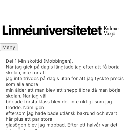
Skip
Skrivbanken
to
content
Meny
Del 1 Min skoltid (Mobbingen).
När jag gick på dagis längtade jag efter att få börja
skolan, inte för att
jag inte trivdes på dagis utan för att jag tyckte precis
som alla andra i
min ålder att man blev ett snepp äldre då man börja
skolan. När jag väl
började första klass blev det inte riktigt som jag
trodde. Nämligen
eftersom jag hade både utlänsk bakrund och svart
hår plus ett par stora
glasögon blev jag mobbad. Efter ett halvår var det