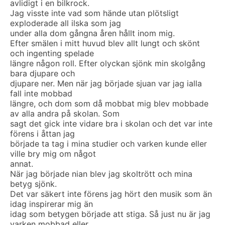
avlidigt i en bilkrock.
Jag visste inte vad som hände utan plötsligt
exploderade all ilska som jag
under alla dom gångna åren hållt inom mig.
Efter smälen i mitt huvud blev allt lungt och skönt
och ingenting spelade
längre någon roll. Efter olyckan sjönk min skolgång
bara djupare och
djupare ner. Men när jag började sjuan var jag ialla
fall inte mobbad
längre, och dom som då mobbat mig blev mobbade
av alla andra på skolan. Som
sagt det gick inte vidare bra i skolan och det var inte
förens i åttan jag
började ta tag i mina studier och varken kunde eller
ville bry mig om något
annat.
När jag började nian blev jag skoltrött och mina
betyg sjönk.
Det var säkert inte förens jag hört den musik som än
idag inspirerar mig än
idag som betygen började att stiga. Så just nu är jag
varken mobbad eller