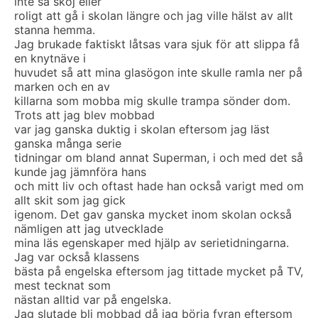
inte så skoj eller
roligt att gå i skolan längre och jag ville hälst av allt
stanna hemma.
Jag brukade faktiskt låtsas vara sjuk för att slippa få
en knytnäve i
huvudet så att mina glasögon inte skulle ramla ner på
marken och en av
killarna som mobba mig skulle trampa sönder dom.
Trots att jag blev mobbad
var jag ganska duktig i skolan eftersom jag läst
ganska många serie
tidningar om bland annat Superman, i och med det så
kunde jag jämnföra hans
och mitt liv och oftast hade han också varigt med om
allt skit som jag gick
igenom. Det gav ganska mycket inom skolan också
nämligen att jag utvecklade
mina läs egenskaper med hjälp av serietidningarna.
Jag var också klassens
bästa på engelska eftersom jag tittade mycket på TV,
mest tecknat som
nästan alltid var på engelska.
Jag slutade bli mobbad då jag börja fyran eftersom