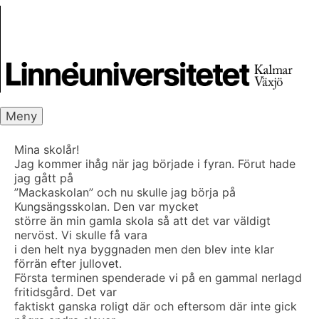
Skip
Skrivbanken
to
content
Meny
Mina skolår!
Jag kommer ihåg när jag började i fyran. Förut hade
jag gått på
”Mackaskolan” och nu skulle jag börja på
Kungsängsskolan. Den var mycket
större än min gamla skola så att det var väldigt
nervöst. Vi skulle få vara
i den helt nya byggnaden men den blev inte klar
förrän efter jullovet.
Första terminen spenderade vi på en gammal nerlagd
fritidsgård. Det var
faktiskt ganska roligt där och eftersom där inte gick