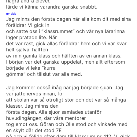
några andra elever,
lärde vi känna varandra ganska snabbt.
ny sida
Jag minns den första dagen när alla kom dit med sina
föräldrar Vi gick in
och satte oss i ”klassrummet” och vår nya lärarinna
Inger pratade lite. När
det var rast, gick allas föräldrar hem och vi var kvar
helt själva, hälften
av min gamla klass och hälften av en annan klass.
I början var det ganska uppdelat, men allt eftersom
började vi leka ”kurra
gömma” och tillslut var alla med.
Jag kommer också ihåg när jag började sjuan. Jag
var jättenervös innan, för
att skolan var så otroligt stor och det var så många
klasser. Jag minns den
första dagen. Alla sjuor samlades utanför
huvudingången, där våra mentorer
tog emot oss. Göran och Olle stod och vinkade med
en skylt där det stod 7E
på och vi följde efter dem till klassrum nr 412. Vi gick