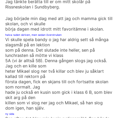
Jag tänkte berätta till er om mitt skolår på
Rissneskolan i Sundbyberg.
Jag började min dag med att jag och mamma gick till
skolan, och vi skulle
börja dagen med idrott mitt favoritämne i skolan.
halva raden skriven, men sedan överstruken
Vi skulle spela bandy o jag har aldrig sett så många
slagsmål på en lektion
som på denna. Det slutade inte heller, sen på
lunchrasten så mötte vi klass
5A (vi är alltså 5B). Denna gången slogs jag också.
Jag och en kille som
heter Mikael slog ner två killar och blev ju såklart
kallad till rektorn på
första dagen, fick en skjans till och fortsatte skolan
som normalt. Jag
hade ju också en kusin som gick i klass 6 B, som blev
skit arg på den
killen som vi slog ner jag och Mikael, så han slog
dom igen, han själv.
ny sida