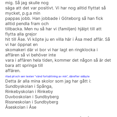
mig. Så jag skulle nog
säga att det var positivt. Vi har nog alltid flyttat så
mycket, p.g.a min
pappas jobb. Han jobbade i Göteborg så han fick
alltid pendla fram och
tillbacka. Men nu så har vi (familjen) hjälpt till att
flytta alla grejor
hit till Åse. Vi köpte ju en villa här i Åsa med affär. Så
vi har öppnat en
skomakeri där vi bor vi har lagt en ringklocka i
affären så vi behöver inte
vara i affären hela tiden, kommer det någon så är det
bara att springa till
affären.
ritad pil och sen texten ”vänd fortsättning av min”, därefter sidbyte
Detta är alla mina skolor som jag har gått i:
Sundbyskolan i Spånga,
Rinkebyskolan i Rinkeby
Duvboskolan i Sundbyberg
Rissneskolan i Sundbyberg
Åseskolan i Åse