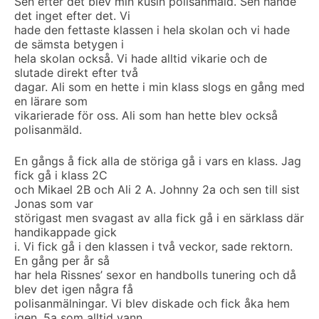
Sen efter det blev min kusin polisanmäld. Sen hände
det inget efter det. Vi
hade den fettaste klassen i hela skolan och vi hade
de sämsta betygen i
hela skolan också. Vi hade alltid vikarie och de
slutade direkt efter två
dagar. Ali som en hette i min klass slogs en gång med
en lärare som
vikarierade för oss. Ali som han hette blev också
polisanmäld.
En gångs å fick alla de störiga gå i vars en klass. Jag
fick gå i klass 2C
och Mikael 2B och Ali 2 A. Johnny 2a och sen till sist
Jonas som var
störigast men svagast av alla fick gå i en särklass där
handikappade gick
i. Vi fick gå i den klassen i två veckor, sade rektorn.
En gång per år så
har hela Rissnes’ sexor en handbolls tunering och då
blev det igen några få
polisanmälningar. Vi blev diskade och fick åka hem
igen. 5a som alltid vann